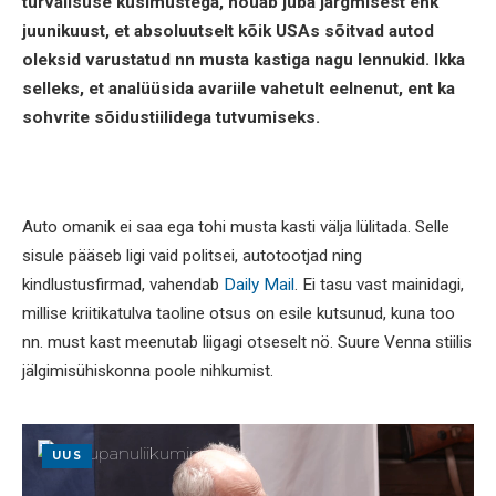
turvalisuse küsimustega, nõuab juba järgmisest ehk
juunikuust, et absoluutselt kõik USAs sõitvad autod
oleksid varustatud nn musta kastiga nagu lennukid. Ikka
selleks, et analüüsida avariile vahetult eelnenut, ent ka
sohvrite sõidustiilidega tutvumiseks.
Auto omanik ei saa ega tohi musta kasti välja lülitada. Selle
sisule pääseb ligi vaid politsei, autotootjad ning
kindlustusfirmad, vahendab
Daily Mail
. Ei tasu vast mainidagi,
millise kriitikatulva taoline otsus on esile kutsunud, kuna too
nn. must kast meenutab liigagi otseselt nö. Suure Venna stiilis
jälgimisühiskonna poole nihkumist.
UUS