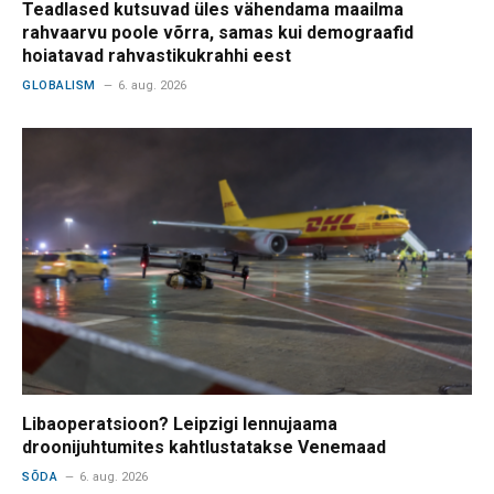
Teadlased kutsuvad üles vähendama maailma
rahvaarvu poole võrra, samas kui demograafid
hoiatavad rahvastikukrahhi eest
GLOBALISM
6. aug. 2026
Libaoperatsioon? Leipzigi lennujaama
droonijuhtumites kahtlustatakse Venemaad
SÕDA
6. aug. 2026