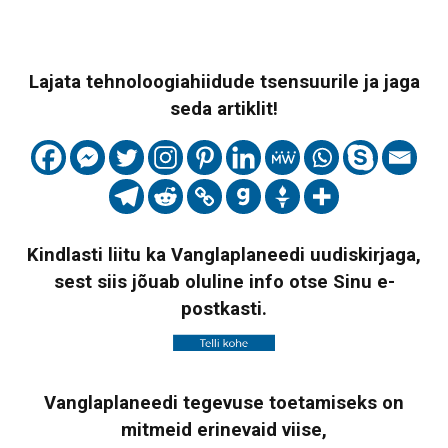
Lajata tehnoloogiahiidude tsensuurile ja jaga
seda artiklit!
Kindlasti liitu ka Vanglaplaneedi uudiskirjaga,
sest siis jõuab oluline info otse Sinu e-
postkasti.
Vanglaplaneedi tegevuse toetamiseks on
mitmeid erinevaid viise,