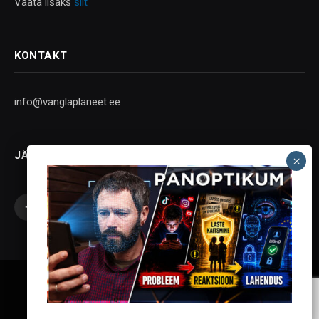
Vaata lisaks
siit
KONTAKT
info@vanglaplaneet.ee
JÄLGI SOTSIAALMEEDIAS
Facebook
X
Instagram
YouTube
Telegram
(Twitter)
Vanglaplaneet - Vastupanu Vaim