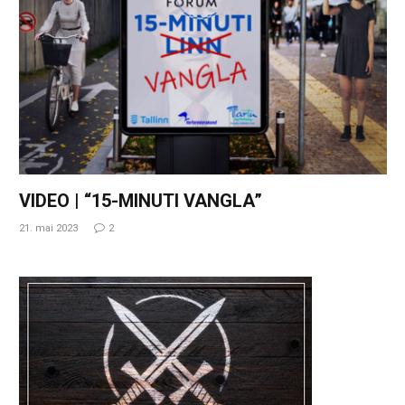
VIDEO | “15-MINUTI VANGLA”
21. mai 2023
2