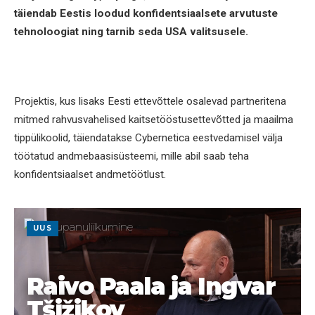
täiendab Eestis loodud konfidentsiaalsete arvutuste
tehnoloogiat ning tarnib seda USA valitsusele.
Projektis, kus lisaks Eesti ettevõttele osalevad partneritena
mitmed rahvusvahelised kaitsetööstusettevõtted ja maailma
tippülikoolid, täiendatakse Cybernetica eestvedamisel välja
töötatud andmebaasisüsteemi, mille abil saab teha
konfidentsiaalset andmetöötlust.
UUS
Raivo Paala ja Ingvar
Tšižikov