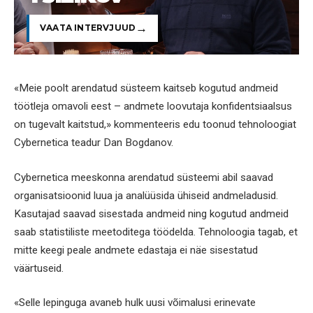
VAATA INTERVJUUD
«Meie poolt arendatud süsteem kaitseb kogutud andmeid
töötleja omavoli eest – andmete loovutaja konfidentsiaalsus
on tugevalt kaitstud,» kommenteeris edu toonud tehnoloogiat
Cybernetica teadur Dan Bogdanov.
Cybernetica meeskonna arendatud süsteemi abil saavad
organisatsioonid luua ja analüüsida ühiseid andmeladusid.
Kasutajad saavad sisestada andmeid ning kogutud andmeid
saab statistiliste meetoditega töödelda. Tehnoloogia tagab, et
mitte keegi peale andmete edastaja ei näe sisestatud
väärtuseid.
«Selle lepinguga avaneb hulk uusi võimalusi erinevate