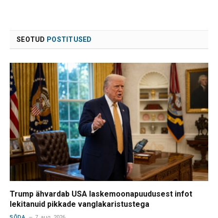
SEOTUD
POSTITUSED
Trump ähvardab USA laskemoonapuudusest infot
lekitanuid pikkade vanglakaristustega
SÕDA
7. aug. 2026