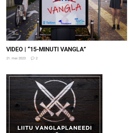
VIDEO | “15-MINUTI VANGLA”
21. mai 2023
2