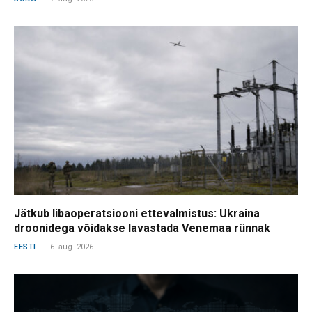
Jätkub libaoperatsiooni ettevalmistus: Ukraina
droonidega võidakse lavastada Venemaa rünnak
EESTI
6. aug. 2026