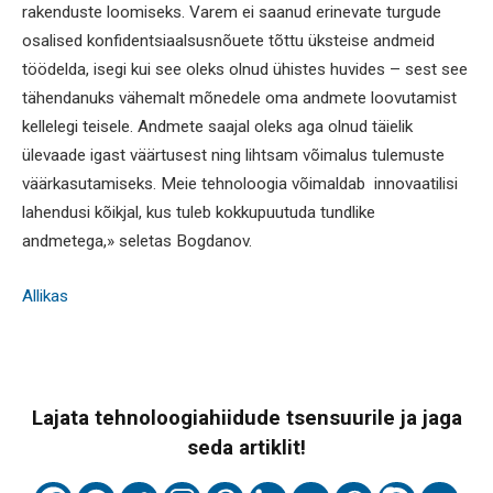
rakenduste loomiseks. Varem ei saanud erinevate turgude
osalised konfidentsiaalsusnõuete tõttu üksteise andmeid
töödelda, isegi kui see oleks olnud ühistes huvides – sest see
tähendanuks vähemalt mõnedele oma andmete loovutamist
kellelegi teisele. Andmete saajal oleks aga olnud täielik
ülevaade igast väärtusest ning lihtsam võimalus tulemuste
väärkasutamiseks. Meie tehnoloogia võimaldab innovaatilisi
lahendusi kõikjal, kus tuleb kokkupuutuda tundlike
andmetega,» seletas Bogdanov.
Allikas
Lajata tehnoloogiahiidude tsensuurile ja jaga
seda artiklit!