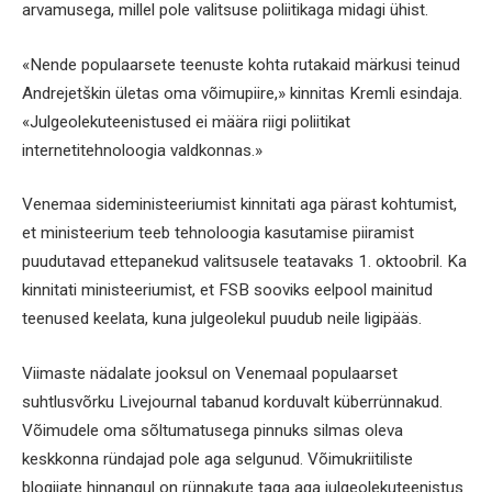
arvamusega, millel pole valitsuse poliitikaga midagi ühist.
«Nende populaarsete teenuste kohta rutakaid märkusi teinud
Andrejetškin ületas oma võimupiire,» kinnitas Kremli esindaja.
«Julgeolekuteenistused ei määra riigi poliitikat
internetitehnoloogia valdkonnas.»
Venemaa sideministeeriumist kinnitati aga pärast kohtumist,
et ministeerium teeb tehnoloogia kasutamise piiramist
puudutavad ettepanekud valitsusele teatavaks 1. oktoobril. Ka
kinnitati ministeeriumist, et FSB sooviks eelpool mainitud
teenused keelata, kuna julgeolekul puudub neile ligipääs.
Viimaste nädalate jooksul on Venemaal populaarset
suhtlusvõrku Livejournal tabanud korduvalt küberrünnakud.
Võimudele oma sõltumatusega pinnuks silmas oleva
keskkonna ründajad pole aga selgunud. Võimukriitiliste
blogijate hinnangul on rünnakute taga aga julgeolekuteenistus