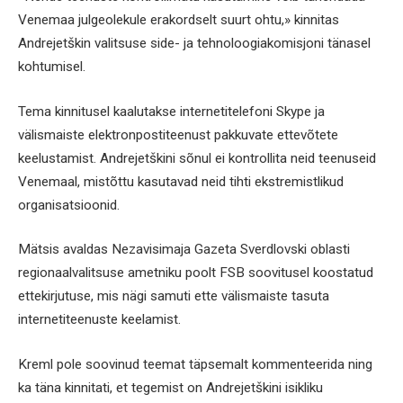
Venemaa julgeolekule erakordselt suurt ohtu,» kinnitas
Andrejetškin valitsuse side- ja tehnoloogiakomisjoni tänasel
kohtumisel.
Tema kinnitusel kaalutakse internetitelefoni Skype ja
välismaiste elektronpostiteenust pakkuvate ettevõtete
keelustamist. Andrejetškini sõnul ei kontrollita neid teenuseid
Venemaal, mistõttu kasutavad neid tihti ekstremistlikud
organisatsioonid.
Mätsis avaldas Nezavisimaja Gazeta Sverdlovski oblasti
regionaalvalitsuse ametniku poolt FSB soovitusel koostatud
ettekirjutuse, mis nägi samuti ette välismaiste tasuta
internetiteenuste keelamist.
Kreml pole soovinud teemat täpsemalt kommenteerida ning
ka täna kinnitati, et tegemist on Andrejetškini isikliku