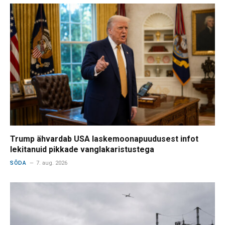
Trump ähvardab USA laskemoonapuudusest infot
lekitanuid pikkade vanglakaristustega
SÕDA
7. aug. 2026