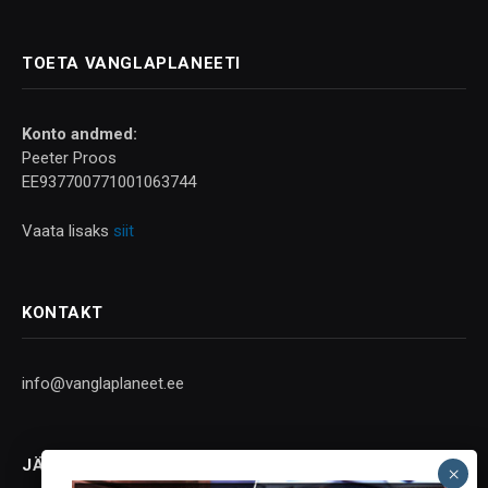
TOETA VANGLAPLANEETI
Konto andmed:
Peeter Proos
EE937700771001063744
Vaata lisaks
siit
KONTAKT
info@vanglaplaneet.ee
JÄLGI SOTSIAALMEEDIAS