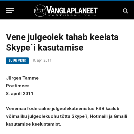
Vene julgeolek tahab keelata
Skype´i kasutamise
8. apr. 2011
SUUR VEND
Jürgen Tamme
Postimees
8. aprill 2011
Venemaa föderaalne julgeolekuteenistus FSB kaalub
võimaliku julgeolekuohu tõttu Skype´i, Hotmaili ja Gmaili
kasutamise keelustamist.