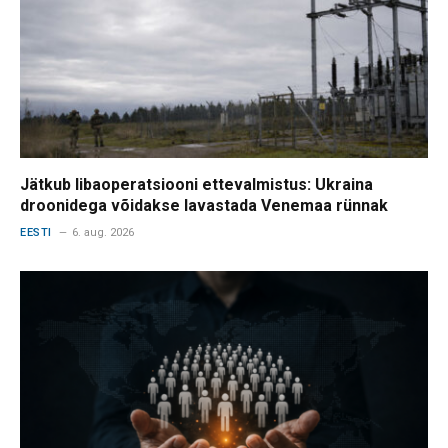
Jätkub libaoperatsiooni ettevalmistus: Ukraina
droonidega võidakse lavastada Venemaa rünnak
EESTI
6. aug. 2026