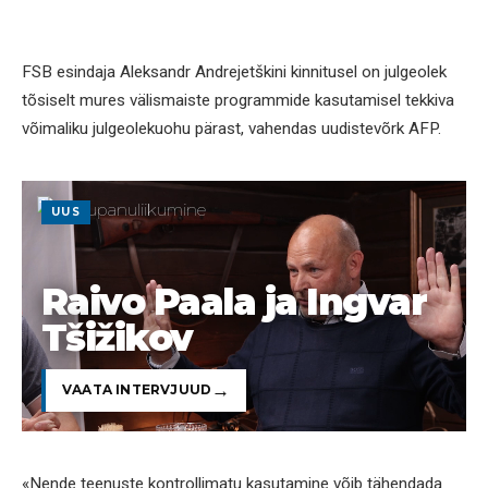
FSB esindaja Aleksandr Andrejetškini kinnitusel on julgeolek
tõsiselt mures välismaiste programmide kasutamisel tekkiva
võimaliku julgeolekuohu pärast, vahendas uudistevõrk AFP.
UUS
Raivo Paala ja Ingvar
Tšižikov
VAATA INTERVJUUD
«Nende teenuste kontrollimatu kasutamine võib tähendada