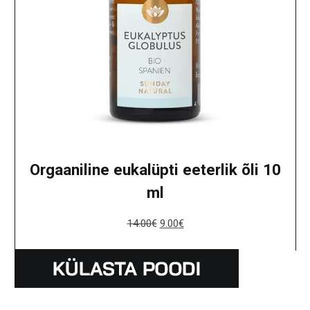
Orgaaniline eukalüpti eeterlik õli 10
ml
14.00
€
9.00
€