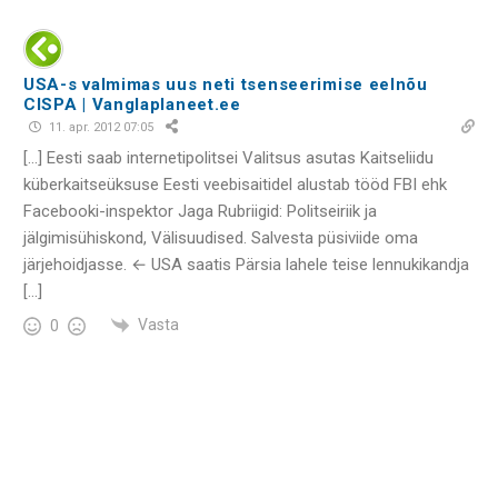
USA-s valmimas uus neti tsenseerimise eelnõu
CISPA | Vanglaplaneet.ee
11. apr. 2012 07:05
[…] Eesti saab internetipolitsei Valitsus asutas Kaitseliidu
küberkaitseüksuse Eesti veebisaitidel alustab tööd FBI ehk
Facebooki-inspektor Jaga Rubriigid: Politseiriik ja
jälgimisühiskond, Välisuudised. Salvesta püsiviide oma
järjehoidjasse. ← USA saatis Pärsia lahele teise lennukikandja
[…]
Vasta
0