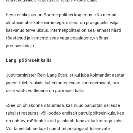
Eesti eeskujuks on Soome politsei kogemus. «Ka nemad
alustasid ühe-kahe inimesega, millest on praeguseks välja
kasvanud terve üksus. Internetipolitsei on seal ennast hästi
tõestanud ja inimeste seas väga populaarne,» sõnas
pressiesindaja.
Lang: pööraselt kallis
Justiitsminister Rein Lang ütles, et kui juba kolmandat aastat
järjest tuleb rääkida küberkuritegevuse suurenemisest, siis
selle vastu võitlemine on pööraselt kallis.
«See on ühiskonna otsustada, kas nüüd panustab sellesse
rahalist ressurssi või loodab endiselt patrullpolitseinikule, kes
on nähtav, mõõdab kiirust ja jalutab tänaval ka koeraga vahel.
Või ta eeldab seda, et uuest tehnoloogiast tulenevate