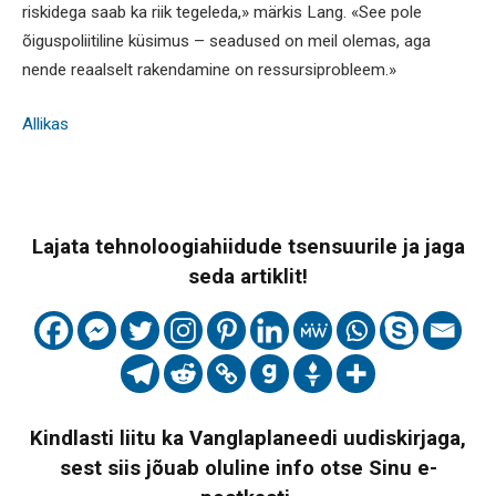
riskidega saab ka riik tegeleda,» märkis Lang. «See pole
õiguspoliitiline küsimus – seadused on meil olemas, aga
nende reaalselt rakendamine on ressursiprobleem.»
Allikas
Lajata tehnoloogiahiidude tsensuurile ja jaga
seda artiklit!
Kindlasti liitu ka Vanglaplaneedi uudiskirjaga,
sest siis jõuab oluline info otse Sinu e-