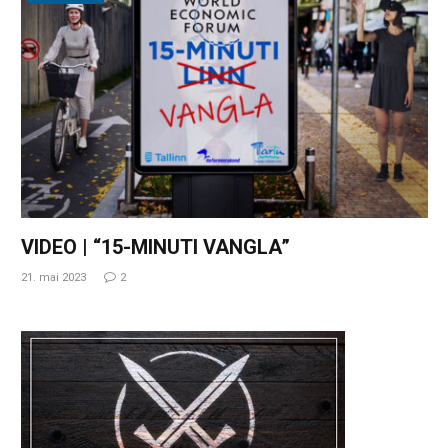
VIDEO | “15-MINUTI VANGLA”
21. mai 2023
2