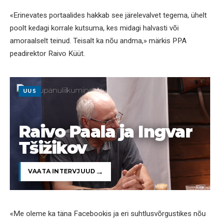
«Erinevates portaalides hakkab see järelevalvet tegema, ühelt
poolt kedagi korrale kutsuma, kes midagi halvasti või
amoraalselt teinud. Teisalt ka nõu andma,» märkis PPA
peadirektor Raivo Küüt.
UUS
Raivo Paala ja Ingvar
Tšižikov
VAATA INTERVJUUD
«Me oleme ka täna Facebookis ja eri suhtlusvõrgustikes nõu