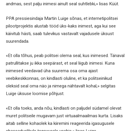
andmas, sest palju inimesi ainult seal suhtlebki,» lisas Küüt.
PPA pressiesindaja Martin Luige sõnas, et internetipolitsei
pilootprojektis alustab tööd üks-kaks inimest, aga kui see
käivitub hästi, saab tulevikus vastavalt vajadusele üksust
suurendada.
«Et olla tõhus, peab politsei olema seal, kus inimesed. Tänaval
patrullitakse ju ikka seepärast, et seal liigub inimesi. Kuna
inimesed veedavad üha suurema osa oma ajast
veebikeskkonnas, on kindlasti oluline, et ka politseinikud
oleksid seal oma näo ja nimega nähtavalt kohal,» selgitas
Luige üksuse loomise põhjust.
«Et olla toeks, anda nõu, kindlasti on paljudel südamel olevat
muret politseile mugavam just virtuaalmaailmas kurta. Lisaks
aitab selline kohaolek ka kiiremini reageerida igasugusele
ebaseaduslikule tegevusele veebis,» lisas Luige.