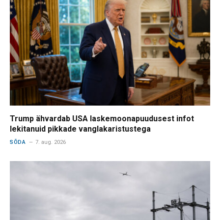
Trump ähvardab USA laskemoonapuudusest infot
lekitanuid pikkade vanglakaristustega
SÕDA
7. aug. 2026