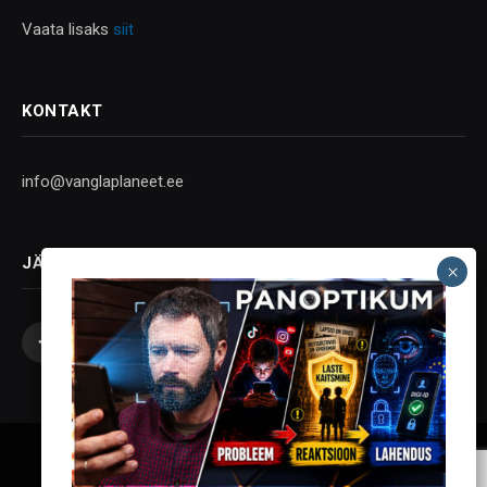
Vaata lisaks
siit
KONTAKT
info@vanglaplaneet.ee
JÄLGI SOTSIAALMEEDIAS
Facebook
X
Instagram
YouTube
Telegram
(Twitter)
Vanglaplaneet - Vastupanu Vaim