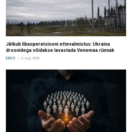
Jätkub libaoperatsiooni ettevalmistus: Ukraina
droonidega võidakse lavastada Venemaa rünnak
EESTI
6. aug. 2026