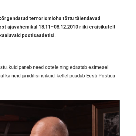
kõrgendatud terrorismiohu tõttu täiendavad
t ajavahemikul 18.11–08.12.2010 riiki eraisikutelt
 kaaluvaid postisaadetisi.
vastu, kuid paneb need ootele ning edastab esimesel
l ka neid juriidilisi isikuid, kellel puudub Eesti Postiga