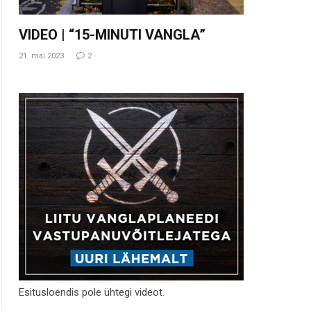
VIDEO | “15-MINUTI VANGLA”
21. mai 2023
2
Esitusloendis pole ühtegi videot.