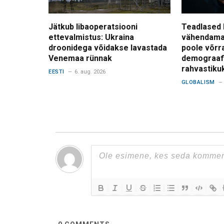
Jätkub libaoperatsiooni
Teadlased 
ettevalmistus: Ukraina
vähendama
droonidega võidakse lavastada
poole võrr
Venemaa rünnak
demograafi
rahvastiku
EESTI
6. aug. 2026
GLOBALISM