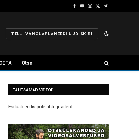
Facebook
YouTube
Instagram
X
Telegram
(Twitter)
TELLI VANGLAPLANEEDI UUDISKIRI
OETA
Otse
TÄHTSAMAD VIDEOD
Esitusloendis pole ühtegi videot.