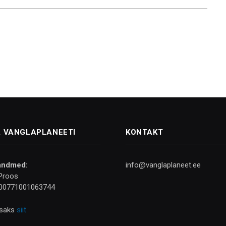
 VANGLAPLANEETI
KONTAKT
andmed:
info@vanglaplaneet.ee
Proos
00771001063744
isaks
siit