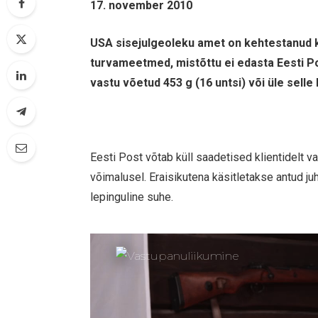
17. november 2010
USA sisejulgeoleku amet on kehtestanud 
turvameetmed, mistõttu ei edasta Eesti Pos
vastu võetud 453 g (16 untsi) või üle selle
Eesti Post võtab küll saadetised klientidelt 
võimalusel. Eraisikutena käsitletakse antud juhu
lepinguline suhe.