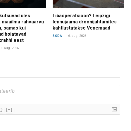
kutsuvad üles
Libaoperatsioon? Leipzigi
 maailma rahvaarvu
lennujaama droonijuhtumites
a, samas kui
kahtlustatakse Venemaad
d hoiatavad
SÕDA
6. aug. 2026
krahhi eest
6. aug. 2026
{}
[+]