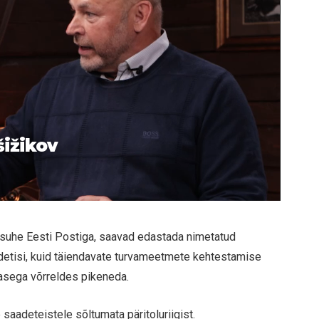
šižikov
ine suhe Eesti Postiga, saavad edastada nimetatud
adetisi, kuid täiendavate turvameetmete kehtestamise
asega võrreldes pikeneda.
saadeteistele sõltumata päritoluriigist.