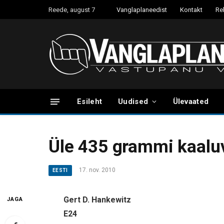
Reede, august 7
Vanglaplaneedist
Kontakt
Re
Esileht
Uudised
Ülevaated
Üle 435 grammi kaalu
17. nov. 2010
EESTI
Gert D. Hankewitz
JAGA
E24