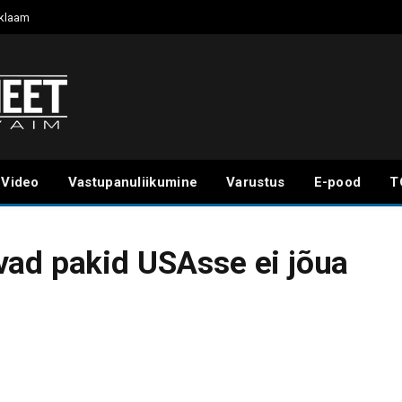
klaam
Video
Vastupanuliikumine
Varustus
E-pood
T
vad pakid USAsse ei jõua