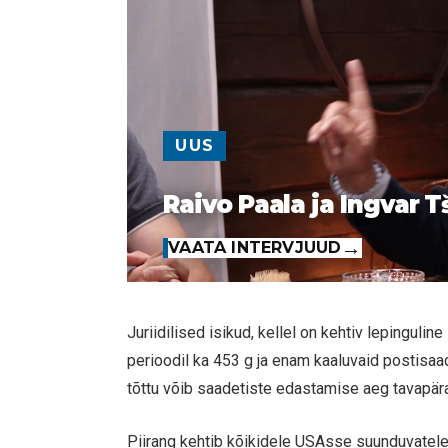
UUS
Raivo Paala ja Ingvar T
VAATA INTERVJUUD
Juriidilised isikud, kellel on kehtiv lepingul
perioodil ka 453 g ja enam kaaluvaid postisa
tõttu võib saadetiste edastamise aeg tavapär
Piirang kehtib kõikidele USAsse suunduvatele 