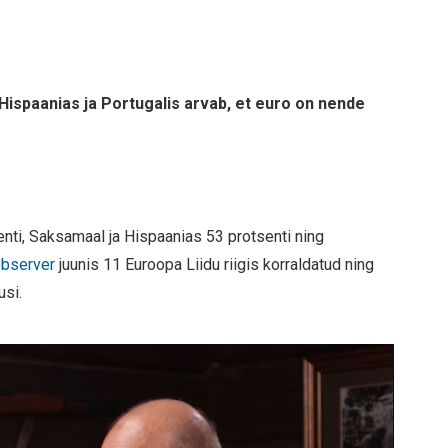
ispaanias ja Portugalis arvab, et euro on nende
nti, Saksamaal ja Hispaanias 53 protsenti ning
bserver
juunis 11 Euroopa Liidu riigis korraldatud ning
usi.