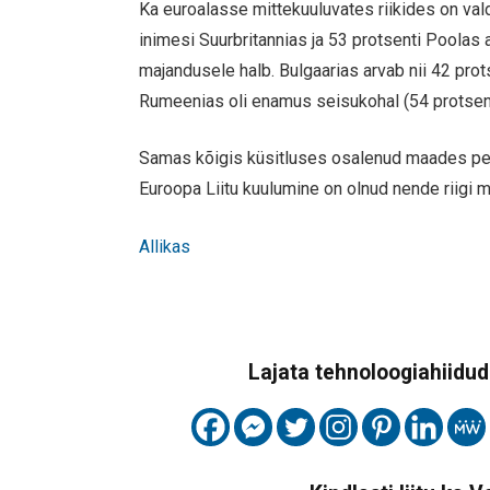
Ka euroalasse mittekuuluvates riikides on va
inimesi Suurbritannias ja 53 protsenti Poolas 
majandusele halb. Bulgaarias arvab nii 42 prot
Rumeenias oli enamus seisukohal (54 protsenti
Samas kõigis küsitluses osalenud maades peal
Euroopa Liitu kuulumine on olnud nende riigi 
Allikas
Lajata tehnoloogiahiidude