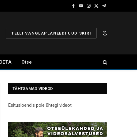
Facebook
YouTube
Instagram
X
Telegram
(Twitter)
TELLI VANGLAPLANEEDI UUDISKIRI
OETA
Otse
TÄHTSAMAD VIDEOD
Esitusloendis pole ühtegi videot.