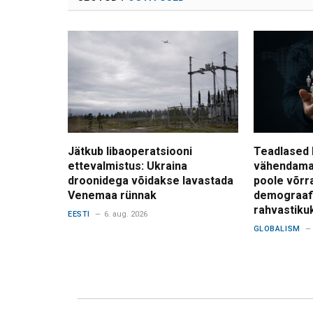
Jätkub libaoperatsiooni
Teadlased 
ettevalmistus: Ukraina
vähendama
droonidega võidakse lavastada
poole võrr
Venemaa rünnak
demograafi
rahvastiku
EESTI
6. aug. 2026
GLOBALISM