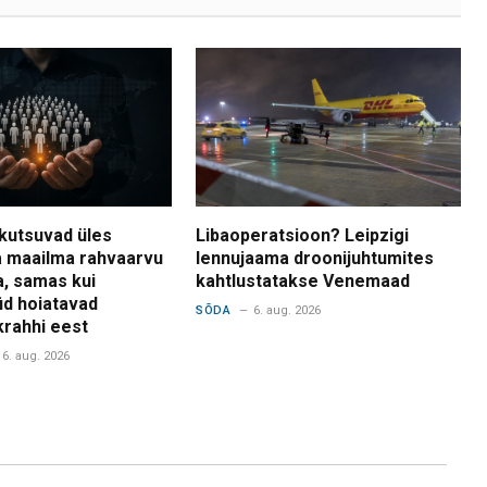
kutsuvad üles
Libaoperatsioon? Leipzigi
 maailma rahvaarvu
lennujaama droonijuhtumites
a, samas kui
kahtlustatakse Venemaad
d hoiatavad
SÕDA
6. aug. 2026
krahhi eest
6. aug. 2026