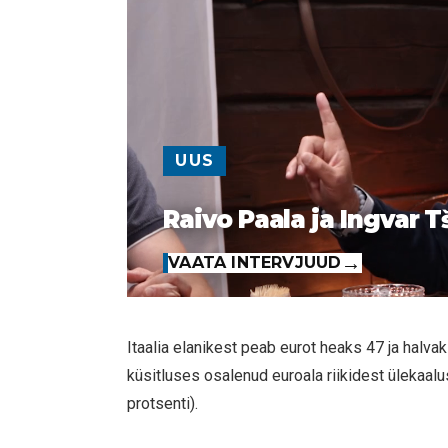
UUS
Raivo Paala ja Ingvar T
VAATA INTERVJUUD
Itaalia elanikest peab eurot heaks 47 ja halva
küsitluses osalenud euroala riikidest ülekaalu
protsenti).