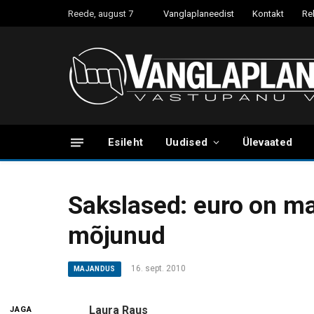
Reede, august 7
Vanglaplaneedist
Kontakt
Re
Esileht
Uudised
Ülevaated
Sakslased: euro on ma
mõjunud
16. sept. 2010
MAJANDUS
Laura Raus
JAGA