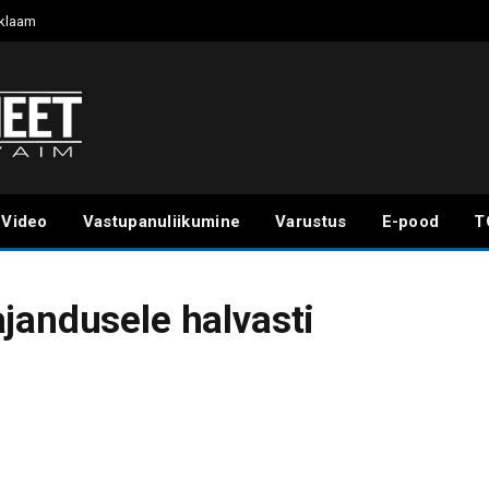
klaam
Video
Vastupanuliikumine
Varustus
E-pood
T
jandusele halvasti