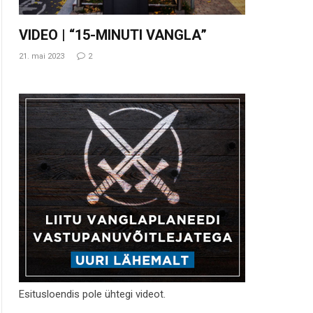
VIDEO | “15-MINUTI VANGLA”
21. mai 2023
2
Esitusloendis pole ühtegi videot.