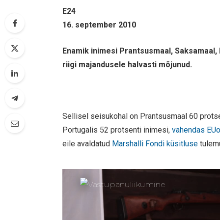
E24
16. september 2010
Enamik inimesi Prantsusmaal, Saksamaal, H
riigi majandusele halvasti mõjunud.
Sellisel seisukohal on Prantsusmaal 60 protse
Portugalis 52 protsenti inimesi,
vahendas EUo
eile avaldatud
Marshalli Fondi küsitluse
tulem