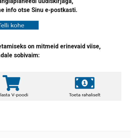
Vanglaplaneedi uudiskirjaga,
ne info otse Sinu e-postkasti.
tamiseks on mitmeid erinevaid viise,
ndale sobivaim: