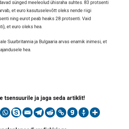
ldavad sünged meeleolud ühisraha suhtes. 83 protsenti
arvab, et euro kasutuselevõtt oleks nende riigi
senti ning eurot peab heaks 28 protsenti. Vaid
), et euro oleks hea.
e Suurbritannia ja Bulgaaria arvas enamik inimesi, et
majandusele hea.
 tsensuurile ja jaga seda artiklit!