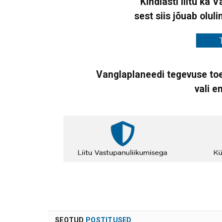
Kindlasti liitu ka 
sest siis jõuab oluli
Vanglaplaneedi tegevuse toe
vali e
SEOTUD
POSTITUSED