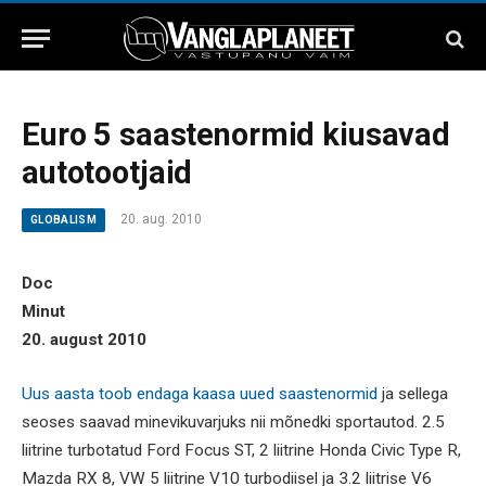
Euro 5 saastenormid kiusavad
autotootjaid
20. aug. 2010
GLOBALISM
Doc
Minut
20. august 2010
Uus aasta toob endaga kaasa uued saastenormid
ja sellega
seoses saavad minevikuvarjuks nii mõnedki sportautod. 2.5
liitrine turbotatud Ford Focus ST, 2 liitrine Honda Civic Type R,
Mazda RX 8, VW 5 liitrine V10 turbodiisel ja 3.2 liitrise V6