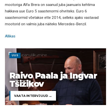
mootoriga Alfa Brera on saanud juba jaanuaris kehtima
hakkava uue Euro 5 saastenormi ohvriteks. Euro 6
saastenormid võetakse ette 2014, selleks ajaks vastavad
mootorid on valmis juba näiteks Mercedes-Benzil.
Allikas
UUS
Raivo Paala ja Ingvar
Tšižikov
VAATA INTERVJUUD