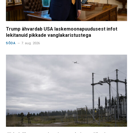
Trump ähvardab USA laskemoonapuudusest infot
lekitanuid pikkade vanglakaristustega
SÕDA
7. aug. 2026