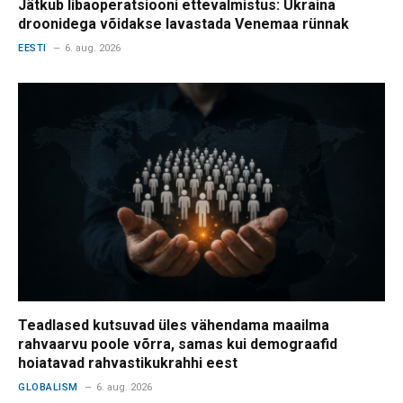
Jätkub libaoperatsiooni ettevalmistus: Ukraina
droonidega võidakse lavastada Venemaa rünnak
EESTI
6. aug. 2026
Teadlased kutsuvad üles vähendama maailma
rahvaarvu poole võrra, samas kui demograafid
hoiatavad rahvastikukrahhi eest
GLOBALISM
6. aug. 2026