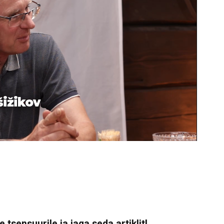
šižikov
 tsensuurile ja jaga seda artiklit!