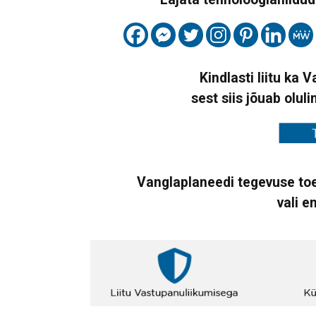
Kindlasti liitu ka 
sest siis jõuab oluli
Vanglaplaneedi tegevuse toe
vali e