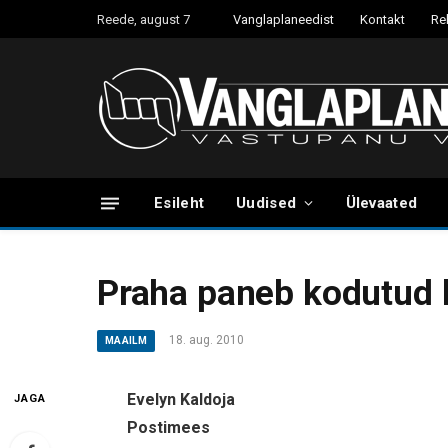
Reede, august 7
Vanglaplaneedist
Kontakt
Re
Esileht
Uudised
Ülevaated
Praha paneb kodutud 
18. aug. 2010
MAAILM
Evelyn Kaldoja
JAGA
Postimees