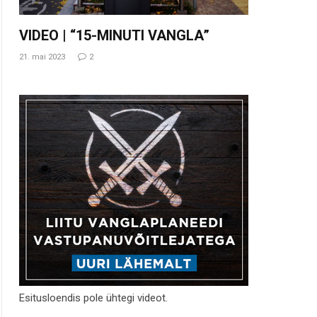
VIDEO | “15-MINUTI VANGLA”
21. mai 2023
2
Esitusloendis pole ühtegi videot.