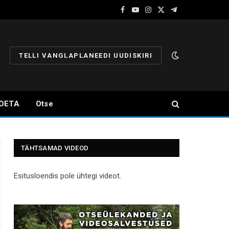
Facebook
YouTube
Instagram
X
Telegram
(Twitter)
TELLI VANGLAPLANEEDI UUDISKIRI
OETA
Otse
TÄHTSAMAD VIDEOD
Esitusloendis pole ühtegi videot.