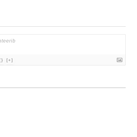
{}
[+]