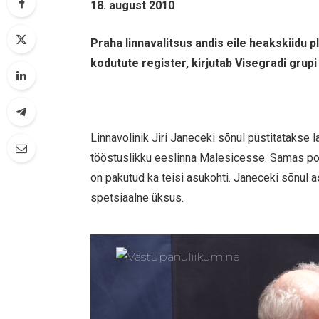
18. august 2010
Praha linnavalitsus andis eile heakskiidu p
kodutute register, kirjutab Visegradi grupi
Linnavolinik Jiri Janeceki sõnul püstitatakse
tööstuslikku eeslinna Malesicesse. Samas pole
on pakutud ka teisi asukohti. Janeceki sõnul
spetsiaalne üksus.