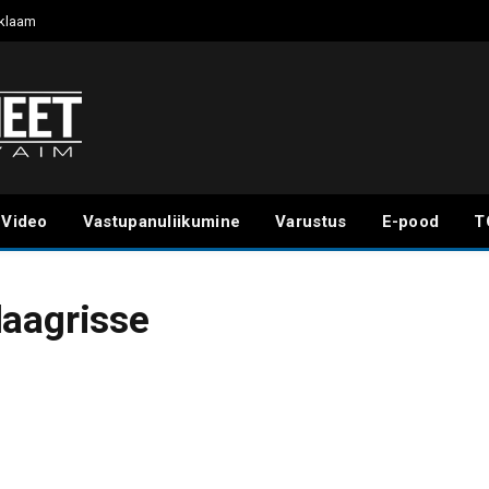
klaam
Video
Vastupanuliikumine
Varustus
E-pood
T
laagrisse