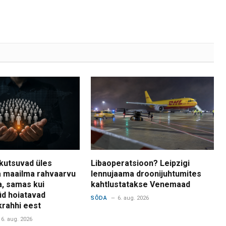
kutsuvad üles
Libaoperatsioon? Leipzigi
 maailma rahvaarvu
lennujaama droonijuhtumites
a, samas kui
kahtlustatakse Venemaad
d hoiatavad
SÕDA
6. aug. 2026
krahhi eest
6. aug. 2026