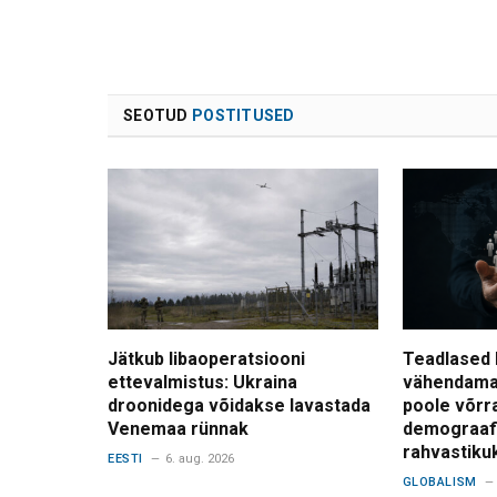
SEOTUD
POSTITUSED
Jätkub libaoperatsiooni
Teadlased 
ettevalmistus: Ukraina
vähendama
droonidega võidakse lavastada
poole võrr
Venemaa rünnak
demograafi
rahvastiku
EESTI
6. aug. 2026
GLOBALISM