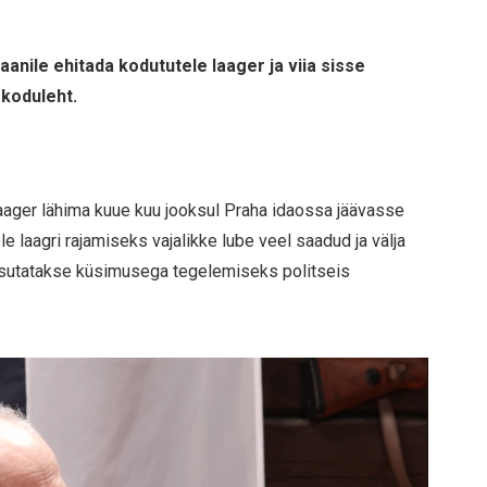
laanile ehitada kodututele laager ja viia sisse
 koduleht.
 laager lähima kuue kuu jooksul Praha idaossa jäävasse
 laagri rajamiseks vajalikke lube veel saadud ja välja
 asutatakse küsimusega tegelemiseks politseis