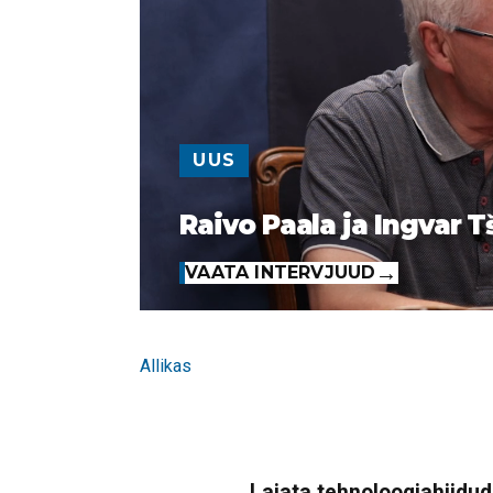
UUS
Raivo Paala ja Ingvar T
VAATA INTERVJUUD
Allikas
Lajata tehnoloogiahiidude