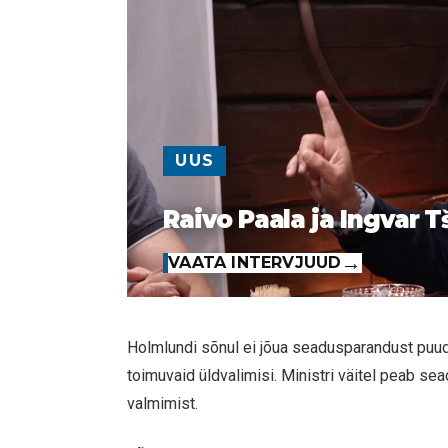
UUS
Raivo Paala ja Ingvar T
VAATA INTERVJUUD
Holmlundi sõnul ei jõua seadusparandust puud
toimuvaid üldvalimisi. Ministri väitel peab 
valmimist.