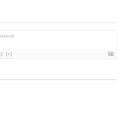
{}
[+]