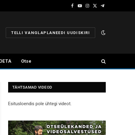
Facebook
YouTube
Instagram
X
Telegram
(Twitter)
TELLI VANGLAPLANEEDI UUDISKIRI
OETA
Otse
TÄHTSAMAD VIDEOD
Esitusloendis pole ühtegi videot.