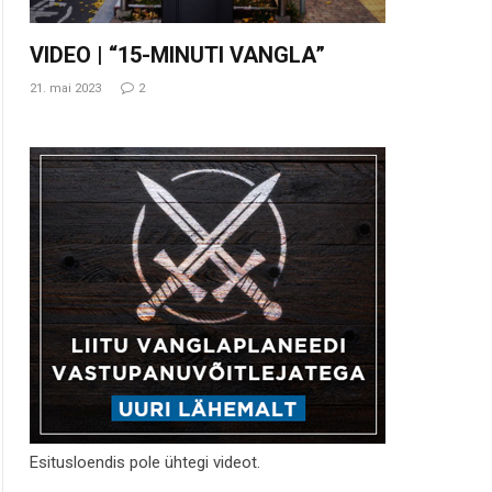
VIDEO | “15-MINUTI VANGLA”
21. mai 2023
2
Esitusloendis pole ühtegi videot.