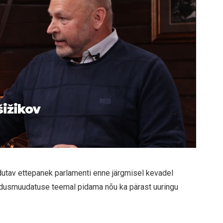
šižikov
utav ettepanek parlamenti enne järgmisel kevadel
seadusmuudatuse teemal pidama nõu ka pärast uuringu