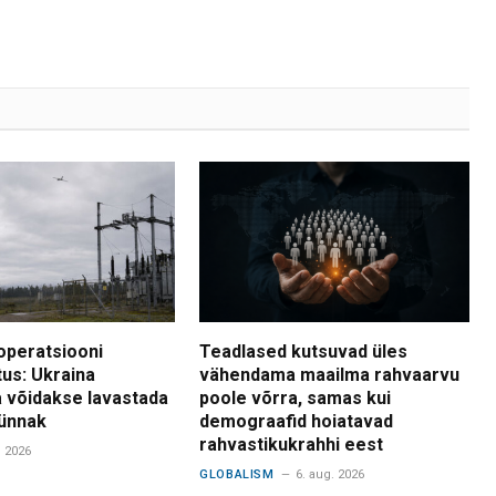
operatsiooni
Teadlased kutsuvad üles
tus: Ukraina
vähendama maailma rahvaarvu
 võidakse lavastada
poole võrra, samas kui
ünnak
demograafid hoiatavad
rahvastikukrahhi eest
. 2026
GLOBALISM
6. aug. 2026