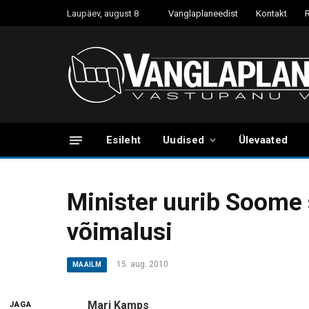
Laupäev, august 8
Vanglaplaneedist
Kontakt
Esileht
Uudised
Ülevaated
Minister uurib Soome 
võimalusi
15. aug. 2010
MAAILM
Mari Kamps
JAGA