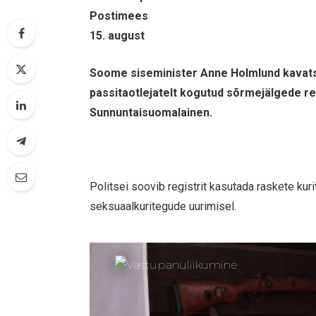
Postimees
15. august
Soome siseminister Anne Holmlund kavats
passitaotlejatelt kogutud sõrmejälgede reg
Sunnuntaisuomalainen.
Politsei soovib registrit kasutada raskete kuri
seksuaalkuritegude uurimisel.