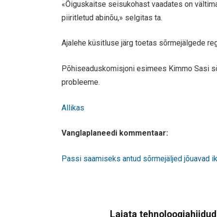
«Õiguskaitse seisukohast vaadates on vältimat
piiritletud abinõu,» selgitas ta.
Ajalehe küsitluse järg toetas sõrmejälgede r
Põhiseaduskomisjoni esimees Kimmo Sasi sõnu
probleeme.
Allikas
Vanglaplaneedi kommentaar:
Passi saamiseks antud sõrmejäljed jõuavad ikk
Lajata tehnoloogiahiidude