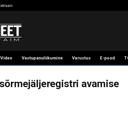
Reklaam
Video
Vastupanuliikumine
Varustus
E-pood
T
sõrmejäljeregistri avamise