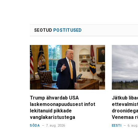
SEOTUD
POSTITUSED
Trump ähvardab USA
Jätkub liba
laskemoonapuudusest infot
ettevalmis
lekitanuid pikkade
droonidega
vanglakaristustega
Venemaa r
SÕDA
7. aug. 2026
EESTI
6. aug