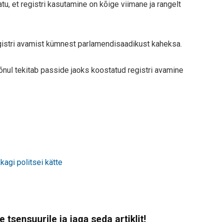
u, et registri kasutamine on kõige viimane ja rangelt
egistri avamist kümnest parlamendisaadikust kaheksa.
l tekitab passide jaoks koostatud registri avamine
agi politsei kätte
 tsensuurile ja jaga seda artiklit!