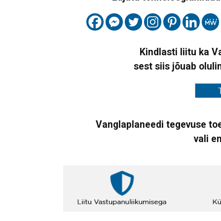
Kindlasti liitu ka 
sest siis jõuab oluli
Vanglaplaneedi tegevuse toe
vali e