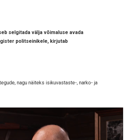
eb selgitada välja võimaluse avada
ister politseinikele, kirjutab
tegude, nagu näiteks isikuvastaste-, narko- ja