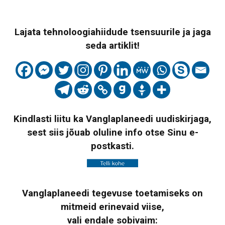
Lajata tehnoloogiahiidude tsensuurile ja jaga
seda artiklit!
Kindlasti liitu ka Vanglaplaneedi uudiskirjaga,
sest siis jõuab oluline info otse Sinu e-
postkasti.
Vanglaplaneedi tegevuse toetamiseks on
mitmeid erinevaid viise,
vali endale sobivaim: