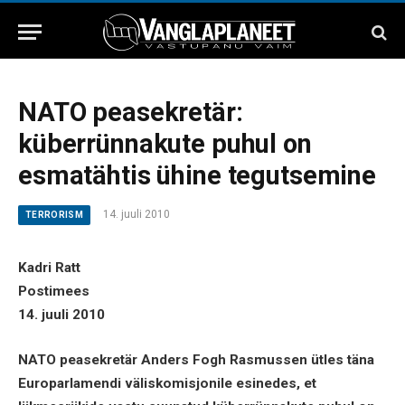
NATO peasekretär:
küberrünnakute puhul on
esmatähtis ühine tegutsemine
14. juuli 2010
TERRORISM
Kadri Ratt
Postimees
14. juuli 2010
NATO peasekretär Anders Fogh Rasmussen ütles täna
Europarlamendi väliskomisjonile esinedes, et