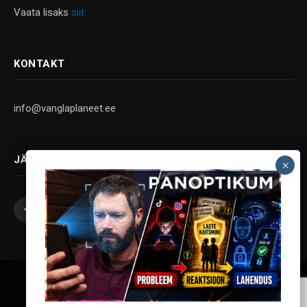
Vaata lisaks
siit
KONTAKT
info@vanglaplaneet.ee
JÄLGI SOTSIAALMEEDIAS
Facebook
X
Instagram
YouTube
Telegram
(Twitter)
Vanglaplaneet - Vastupanu Vaim