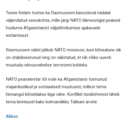
Tunne Kelam toetas ka Rasmusseni käesoleval nädalal
väljendatud seisukohta, mille järgi NATO liikmesriigid peaksid
hoiduma Afganistanist väljatõmbumise ajakavade
esitamisest.
Rasmusseni väitel jätkub NATO missioon, kuni kõnealune riik
on stabiliseerunud ning on välistatud, et riik võiks uuesti
muutuda rahvusvahelise terrorismi koldeks.
NATO peasekretär tõi esile ka Afganistanis toimunud
majanduslikud ja sotsiaalsed muutused, millest tema
hinnangul kõneldakse liiga vähe. Konflikti tsiviilohvreist läheb
tema kinnitusel kaks kolmandikku Talibani arvele.
Allikas