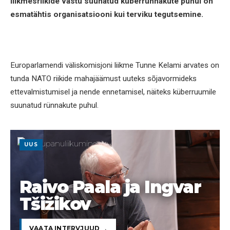
liikmesriikide vastu suunatud küberrünnakute puhul on
esmatähtis organisatsiooni kui terviku tegutsemine.
Europarlamendi väliskomisjoni liikme Tunne Kelami arvates on
tunda NATO riikide mahajäämust uuteks sõjavormideks
ettevalmistumisel ja nende ennetamisel, näiteks küberruumile
suunatud rünnakute puhul.
UUS
Raivo Paala ja Ingvar
Tšižikov
VAATA INTERVJUUD