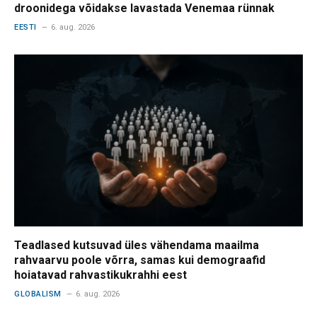
droonidega võidakse lavastada Venemaa rünnak
EESTI
6. aug. 2026
Teadlased kutsuvad üles vähendama maailma
rahvaarvu poole võrra, samas kui demograafid
hoiatavad rahvastikukrahhi eest
GLOBALISM
6. aug. 2026