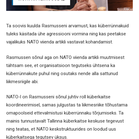
Ta soovis kuulda Rasmusseni arvamust, kas küberrünnakuid
tuleks käsitada ühe agressiooni vormina ning kas peetakse
vajalikuks NATO viienda artikli vastavat kohandamist.
Rasmussen sõnul aga on NATO viienda artikli muutmisest
tähtsam see, et organisatsioon tegutseks ühtsena ka
küberrünnakute puhul ning osutaks nende alla sattunud
liikmesriigile abi.
NATO-l on Rasmusseni sõnul juhtiv roll küberkaitse
koordineerimisel, samas julgustas ta liikmesriike tõhustama
omapoolseid ettevalmistusi küberrünnaku tõrjumiseks. Ta
mainis tunnustavalt Tallinna küberkaitse keskuse tegevust
ning teatas, et NATO keskstruktuurides on loodud uus
küberkaitsega tegutsev üksus.