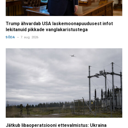
Trump ähvardab USA laskemoonapuudusest infot
lekitanuid pikkade vanglakaristustega
SÕDA
7. aug. 2026
Jätkub libaoperatsiooni ettevalmistus: Ukraina