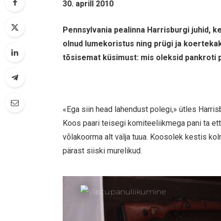
30. aprill 2010
Pennsylvania pealinna Harrisburgi juhid, 
olnud lumekoristus ning prügi ja koertekak
tõsisemat küsimust: mis oleksid pankroti p
«Ega siin head lahendust polegi,» ütles Harri
Koos paari teisegi komiteeliikmega pani ta ette
võlakoorma alt välja tuua. Koosolek kestis kol
pärast siiski murelikud.