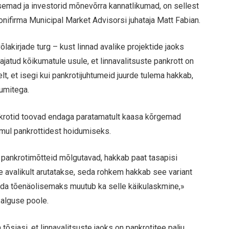
semad ja investorid mõnevõrra kannatlikumad, on sellest
onifirma Municipal Market Advisorsi juhataja Matt Fabian.
lakirjade turg – kust linnad avalike projektide jaoks
ajatud kõikumatule usule, et linnavalitsuste pankrott on
t, et isegi kui pankrotijuhtumeid juurde tulema hakkab,
tumitega.
nkrotid toovad endaga paratamatult kaasa kõrgemad
iimul pankrottidest hoidumiseks.
 pankrotimõtteid mõlgutavad, hakkab paat tasapisi
 avalikult arutatakse, seda rohkem hakkab see variant
da tõenäolisemaks muutub ka selle käikulaskmine,»
 alguse poole.
õsiasi, et linnavalitsuste jaoks on pankrotitee palju