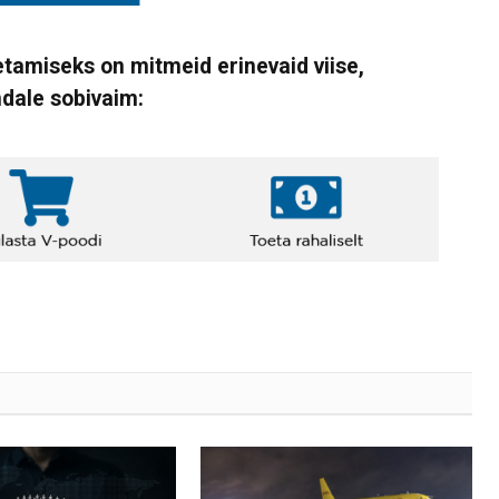
tamiseks on mitmeid erinevaid viise,
ndale sobivaim: