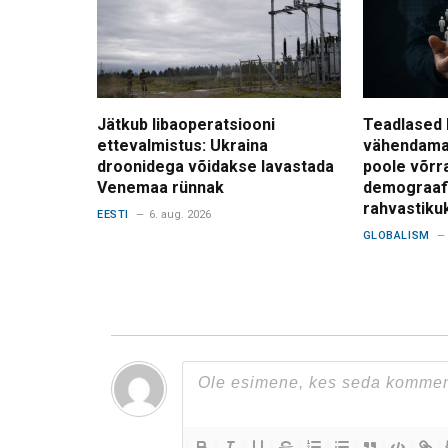
Jätkub libaoperatsiooni
Teadlased 
ettevalmistus: Ukraina
vähendama
droonidega võidakse lavastada
poole võrr
Venemaa rünnak
demograafi
rahvastiku
EESTI
6. aug. 2026
GLOBALISM