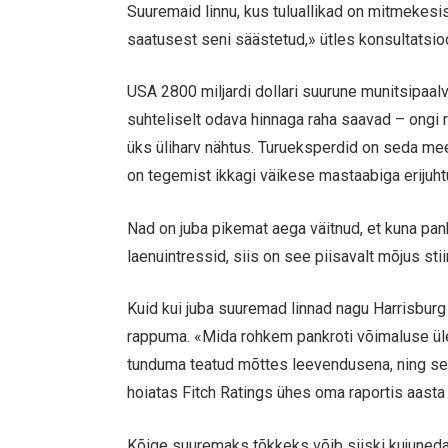
Suuremaid linnu, kus tuluallikad on mitmekesi
saatusest seni säästetud,» ütles konsultatsio
USA 2800 miljardi dollari suurune munitsipaalvõ
suhteliselt odava hinnaga raha saavad – ongi r
üks üliharv nähtus. Turueksperdid on seda meel
on tegemist ikkagi väikese mastaabiga erijuh
Nad on juba pikemat aega väitnud, et kuna pa
laenuintressid, siis on see piisavalt mõjus st
Kuid kui juba suuremad linnad nagu Harrisburg
rappuma. «Mida rohkem pankroti võimaluse üle
tunduma teatud mõttes leevendusena, ning se
hoiatas Fitch Ratings ühes oma raportis aasta
Kõige suuremaks tõkkeks võib siiski kujuneda t