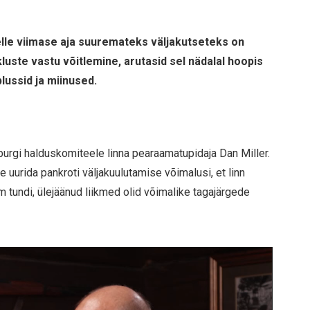
kelle viimase aja suuremateks väljakutseteks on
luste vastu võitlemine, arutasid sel nädalal hoopis
lussid ja miinused.
sburgi halduskomiteele linna pearaamatupidaja Dan Miller.
 uurida pankroti väljakuulutamise võimalusi, et linn
m tundi, ülejäänud liikmed olid võimalike tagajärgede