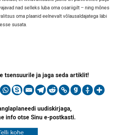
 vajavad nad selleks luba oma osariigilt – ning mõnes
valitsus oma plaanid eelnevalt võlausaldajatega läbi
tesse susata.
 tsensuurile ja jaga seda artiklit!
Vanglaplaneedi uudiskirjaga,
ne info otse Sinu e-postkasti.