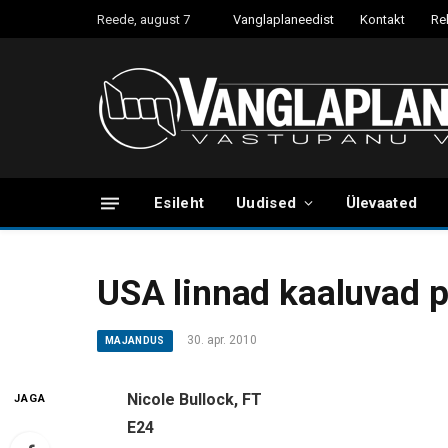
Reede, august 7
Vanglaplaneedist
Kontakt
Re
Esileht
Uudised
Ülevaated
USA linnad kaaluvad p
30. apr. 2010
MAJANDUS
Nicole Bullock, FT
JAGA
E24