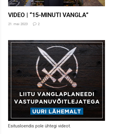
VIDEO | “15-MINUTI VANGLA”
21. mai 2023
2
Esitusloendis pole ühtegi videot.