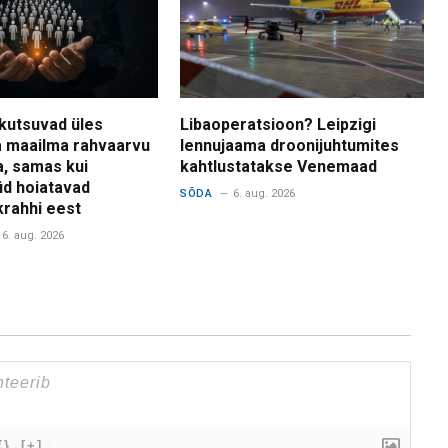
kutsuvad üles
Libaoperatsioon? Leipzigi
 maailma rahvaarvu
lennujaama droonijuhtumites
a, samas kui
kahtlustatakse Venemaad
d hoiatavad
SÕDA
6. aug. 2026
krahhi eest
6. aug. 2026
{}
[+]