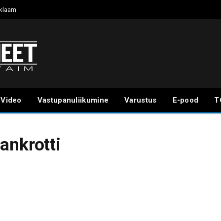
klaam
Video
Vastupanuliikumine
Varustus
E-pood
T
ankrotti