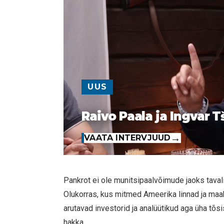
UUS
Raivo Paala ja Ingvar T
VAATA INTERVJUUD
Pankrot ei ole munitsipaalvõimude jaoks tavalin
Olukorras, kus mitmed Ameerika linnad ja maa
arutavad investorid ja analüütikud aga üha tõsi
hakka.