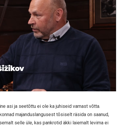
šižikov
e asi ja seetõttu ei ole ka juhiseid varnast võtta.
konnad majanduslangusest tõsiselt räsida on saanud,
semalt selle üle, kas pankrotid äkki laiemalt levima ei