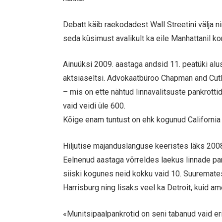
Debatt käib raekodadest Wall Streetini välja 
seda küsimust avalikult ka eile Manhattanil ko
Ainuüksi 2009. aastaga andsid 11. peatüki al
aktsiaseltsi. Advokaatbüroo Chapman and Cutle
– mis on ette nähtud linnavalitsuste pankrott
vaid veidi üle 600.
Kõige enam tuntust on ehk kogunud California
Hiljutise majanduslanguse keeristes läks 2008.
Eelnenud aastaga võrreldes laekus linnade pan
siiski kogunes neid kokku vaid 10. Suuremates
Harrisburg ning lisaks veel ka Detroit, kuid am
«Munitsipaalpankrotid on seni tabanud vaid eri