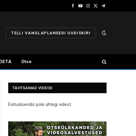
Facebook
YouTube
Instagram
X
Telegram
(Twitter)
TELLI VANGLAPLANEEDI UUDISKIRI
OETA
Otse
TÄHTSAMAD VIDEOD
Esitusloendis pole ühtegi videot.