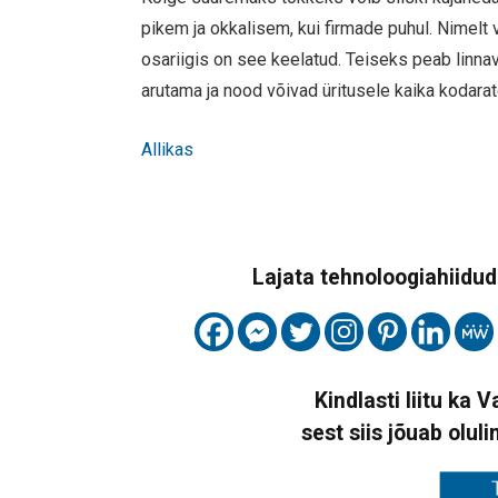
pikem ja okkalisem, kui firmade puhul. Nimelt
osariigis on see keelatud. Teiseks peab linna
arutama ja nood võivad üritusele kaika kodara
Allikas
Lajata tehnoloogiahiidude
Kindlasti liitu ka 
sest siis jõuab oluli