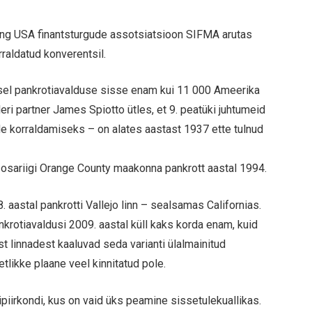
ning USA finantsturgude assotsiatsioon SIFMA arutas
rraldatud konverentsil.
usel pankrotiavalduse sisse enam kui 11 000 Ameerika
ri partner James Spiotto ütles, et 9. peatüki juhtumeid
ide korraldamiseks – on alates aastast 1937 ette tulnud
 osariigi Orange County maakonna pankrott aastal 1994.
 aastal pankrotti Vallejo linn – sealsamas Californias.
krotiavaldusi 2009. aastal küll kaks korda enam, kuid
t linnadest kaaluvad seda varianti ülalmainitud
etlikke plaane veel kinnitatud pole.
piirkondi, kus on vaid üks peamine sissetulekuallikas.