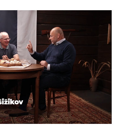
šižikov