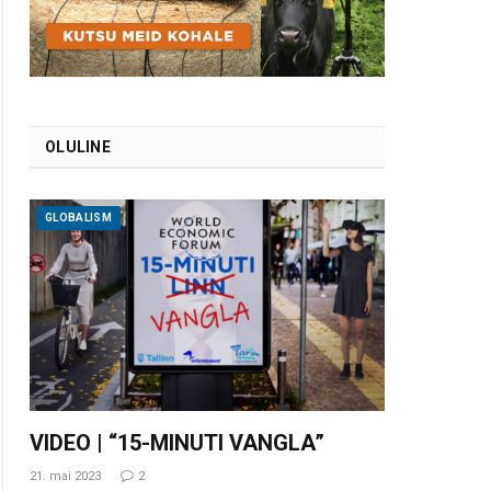
OLULINE
GLOBALISM
VIDEO | “15-MINUTI VANGLA”
21. mai 2023
2