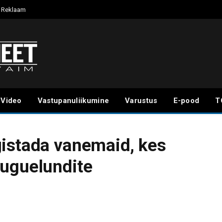
Reklaam
Video
Vastupanuliikumine
Varustus
E-pood
T
gistada vanemaid, kes
suguelundite