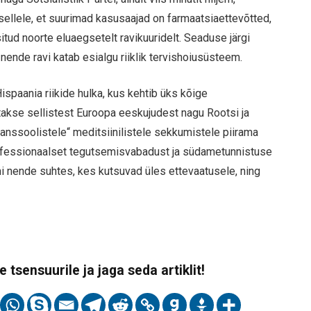
 sellele, et suurimad kasusaajad on farmaatsiaettevõtted,
ud noorte eluaegsetelt ravikuuridelt. Seaduse järgi
nende ravi katab esialgu riiklik tervishoiusüsteem.
spaania riikide hulka, kus kehtib üks kõige
akse sellistest Euroopa eeskujudest nagu Rootsi ja
transsoolistele“ meditsiinilistele sekkumistele piirama
ofessionaalset tegutsemisvabadust ja südametunnistuse
mi nende suhtes, kes kutsuvad üles ettevaatusele, ning
 tsensuurile ja jaga seda artiklit!