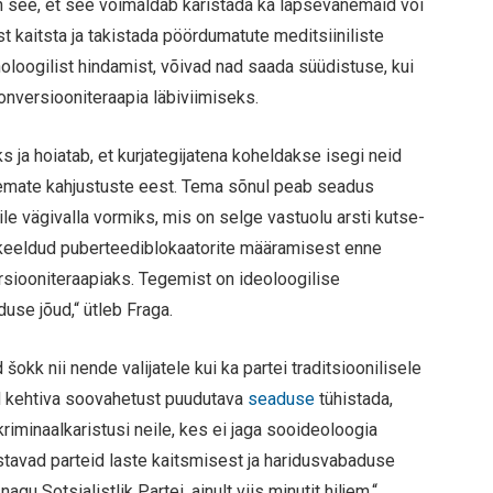
 see, et see võimaldab karistada ka lapsevanemaid või
st kaitsta ja takistada pöördumatute meditsiiniliste
loogilist hindamist, võivad nad saada süüdistuse, kui
onversiooniteraapia läbiviimiseks.
ja hoiatab, et kurjategijatena koheldakse isegi neid
remate kahjustuste eest. Tema sõnul peab seadus
le vägivalla vormiks, mis on selge vastuolu arsti kutse-
i keeldud puberteediblokaatorite määramisest enne
rsiooniteraapiaks. Tegemist on ideoloogilise
use jõud,“ ütleb Fraga.
okk nii nende valijatele kui ka partei traditsioonilisele
ud kehtiva soovahetust puudutava
seaduse
tühistada,
iminaalkaristusi neile, kes ei jaga sooideoloogia
stavad parteid laste kaitsmisest ja haridusvabaduse
u Sotsialistlik Partei, ainult viis minutit hiljem,“