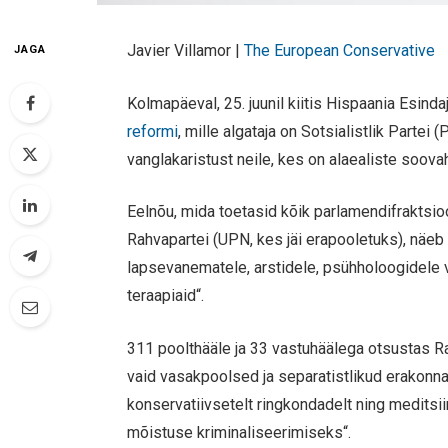
Javier Villamor |
The European Conservative
JAGA
Kolmapäeval, 25. juunil kiitis Hispaania Esind
reformi
, mille algataja on Sotsialistlik Partei
vanglakaristust neile, kes on alaealiste soov
Eelnõu, mida toetasid kõik parlamendifraktsio
Rahvapartei (UPN, kes jäi erapooletuks), näeb
lapsevanematele, arstidele, psühholoogidele võ
teraapiaid“.
311 poolthääle ja 33 vastuhäälega otsustas R
vaid vasakpoolsed ja separatistlikud erakonna
konservatiivsetelt ringkondadelt ning meditsii
mõistuse kriminaliseerimiseks“.