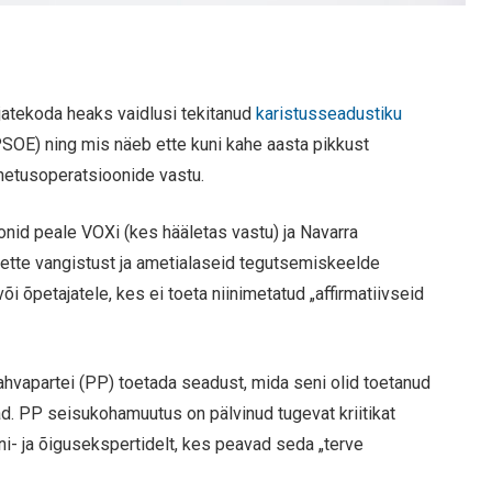
ajatekoda heaks vaidlusi tekitanud
karistusseadustiku
 (PSOE) ning mis näeb ette kuni kahe aasta pikkust
ahetusoperatsioonide vastu.
onid peale VOXi (kes hääletas vastu) ja Navarra
 ette vangistust ja ametialaseid tegutsemiskeelde
i õpetajatele, kes ei toeta niinimetatud „affirmatiivseid
ahvapartei (PP) toetada seadust, mida seni olid toetanud
d. PP seisukohamuutus on pälvinud tugevat kriitikat
ni- ja õigusekspertidelt, kes peavad seda „terve