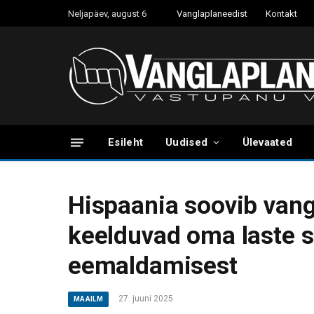
Neljapäev, august 6
Vanglaplaneedist
Kontakt
Esileht
Uudised
Ülevaated
Hispaania soovib van
keelduvad oma laste 
eemaldamisest
27. juuni 2025
MAAILM