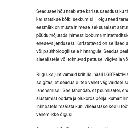
Seaduseelnõu näeb ette karistusseadustiku tä
karistatakse kõiki sekkumisi – olgu need tera
eesmärk on muuta inimese seksuaalset sättumus
püüdu mõjutada inimest loobuma mittetraditsio
eneseväljendusest. Karistatavad on sellised s
või psühholoogilisele hinnangule. Seadus peab
alaealistele või toimuvad pettuse, vägivalla võ
Riigi üks juhtivamaid kriitilisi hääli LGBT-akti
selgitas, et seadus ei tee vahet vägivaldsel su
lähenemisel. See tähendab, et psühhiaater, e
alustamist oodata ja olukorda põhjalikumalt hin
inimestele määrata kuni viieaastase keelu tö
vanemlikke õigusi.