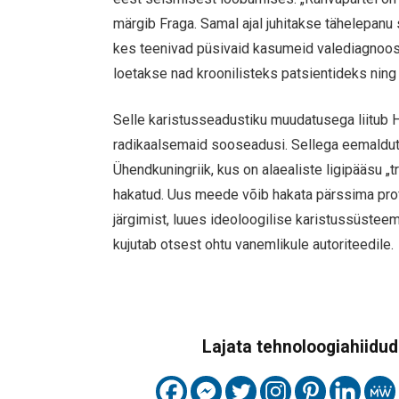
märgib Fraga. Samal ajal juhitakse tähelepanu
kes teenivad püsivaid kasumeid valediagnoosit
loetakse nad kroonilisteks patsientideks ning 
Selle karistusseadustiku muudatusega liitub Hi
radikaalsemaid sooseadusi. Sellega eemaldut
Ühendkuningriik, kus on alaealiste ligipääsu „
hakatud. Uus meede võib hakata pärssima pr
järgimist, luues ideoloogilise karistussüstee
kujutab otsest ohtu vanemlikule autoriteedile.
Lajata tehnoloogiahiidude