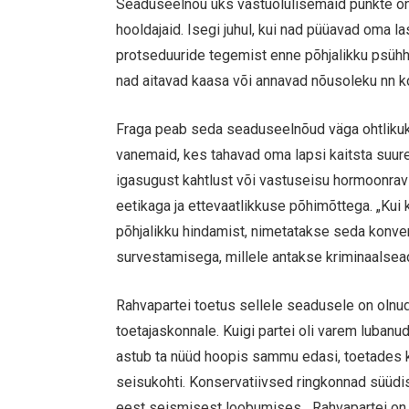
Seaduseelnõu üks vastuolulisemaid punkte on
hooldajaid. Isegi juhul, kui nad püüavad oma la
protseduuride tegemist enne põhjalikku psühho
nad aitavad kaasa või annavad nõusoleku nn k
Fraga peab seda seaduseelnõud väga ohtlikuks 
vanemaid, kes tahavad oma lapsi kaitsta suu
igasugust kahtlust või vastuseisu hormoonravi
eetikaga ja ettevaatlikkuse põhimõttega. „Ku
põhjalikku hindamist, nimetatakse seda konve
survestamisega, millele antakse kriminaalsead
Rahvapartei toetus sellele seadusele on olnud š
toetajaskonnale. Kuigi partei oli varem luban
astub ta nüüd hoopis sammu edasi, toetades kr
seisukohti. Konservatiivsed ringkonnad süüdi
eest seismisest loobumises. „Rahvapartei on nag