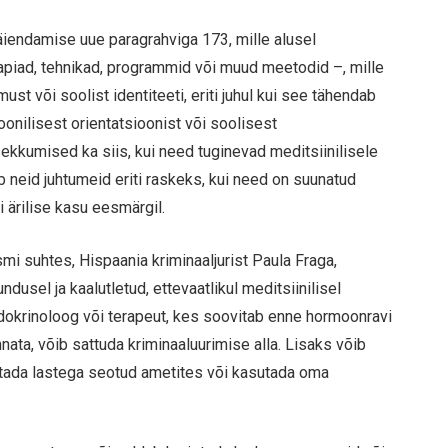
iendamise uue paragrahviga 173, mille alusel
apiad, tehnikad, programmid või muud meetodid –, mille
t või soolist identiteeti, eriti juhul kui see tähendab
onilisest orientatsioonist või soolisest
ekkumised ka siis, kui need tuginevad meditsiinilisele
 neid juhtumeid eriti raskeks, kui need on suunatud
i ärilise kasu eesmärgil.
vismi suhtes, Hispaania kriminaaljurist Paula Fraga,
ndusel ja kaalutletud, ettevaatlikul meditsiinilisel
ndokrinoloog või terapeut, kes soovitab enne hormoonravi
nata, võib sattuda kriminaaluurimise alla. Lisaks võib
ötada lastega seotud ametites või kasutada oma