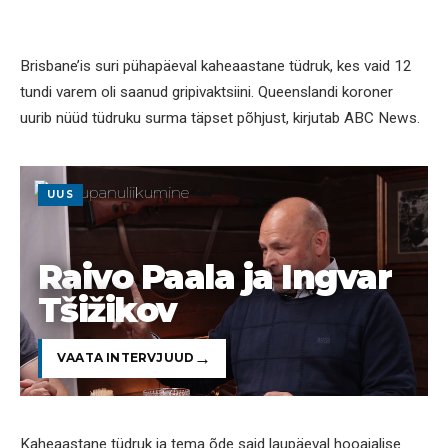
Brisbane’is suri pühapäeval kaheaastane tüdruk, kes vaid 12
tundi varem oli saanud gripivaktsiini. Queenslandi koroner
uurib nüüd tüdruku surma täpset põhjust, kirjutab ABC News.
UUS
Raivo Paala ja Ingvar
Tšižikov
VAATA INTERVJUUD
Kaheaastane tüdruk ja tema õde said laupäeval hooajalise