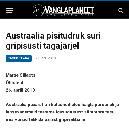
Austraalia pisitüdruk suri
gripisüsti tagajärjel
26. apr. 2010
TASUB TEADA
Marge Sillaots
Õhtuleht
26. aprill 2010
Austraalia peaarst on kutsunud üles haigla personali ja
lapsevanemaid teatama igasugustest sümptomitest,
mis võisid tekkida pärast gripivaktsiini.