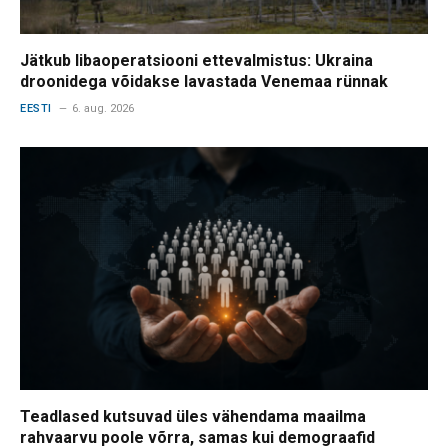
Jätkub libaoperatsiooni ettevalmistus: Ukraina
droonidega võidakse lavastada Venemaa rünnak
EESTI
6. aug. 2026
Teadlased kutsuvad üles vähendama maailma
rahvaarvu poole võrra, samas kui demograafid