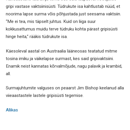
gripi vastase vaktsiinisüsti. Tüdrukute isa kahtlustab nüüd, et
noorima lapse surma võis põhjustada just seesama vaktsiin.
“Me ei tea, mis täpselt juhtus. Kuid on liiga suur
kokkusattumus muidu terve tüdruku kohta pärast gripisüsti
hinge heita,” rääkis tüdrukute isa.
Käesoleval aastal on Austraalia lääneosas teatatud mitme
tosina imiku ja väikelapse surmast, kes said gripivaktsiini.
Enamik neist kannatas kõrvalmõjude, nagu palavik ja krambid,
all.
Surmajuhtumite valguses on peaarst Jim Bishop keelanud alla
viieaastastele lastele gripisüsti tegemise.
Allikas