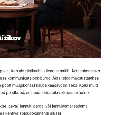
šižikov
plejal, kes aktsiisikauba kliendile müüb. Aktsiisimääraks
litsuse kommunikatsioonibüroo. Aktsiisiga maksustatakse
de poolt müügikohast kauba kaasavõtmiseks. Kõiki muid
sed plastkotid, eelnõus sätestatav aktsiis ei hõlma.
akse laeva/ lennuki pardal või lennujaama/sadama
snes kehtiva sõidudokumendi alusel.