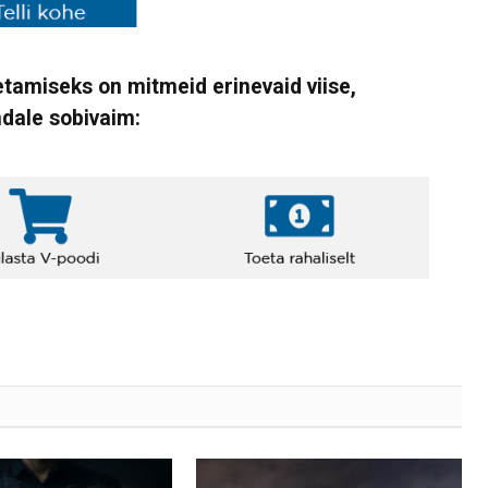
tamiseks on mitmeid erinevaid viise,
ndale sobivaim: