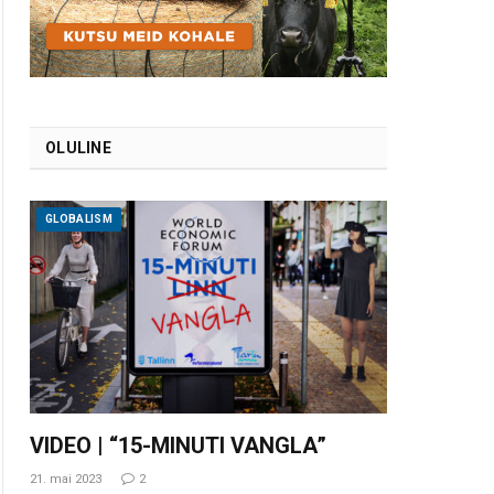
OLULINE
GLOBALISM
VIDEO | “15-MINUTI VANGLA”
21. mai 2023
2