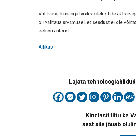
Valitsuse hinnangul võiks kilekottide aktsii
oli valitsus arvamusel, et seadust ei ole või
eelnõu autorid.
Allikas
Lajata tehnoloogiahiidude
Kindlasti liitu ka 
sest siis jõuab oluli