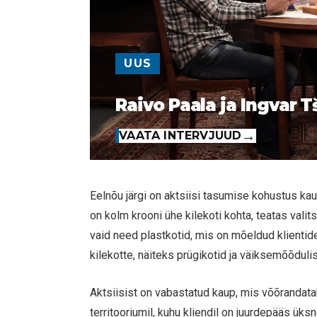
UUS
Raivo Paala ja Ingvar T
VAATA INTERVJUUD
Eelnõu järgi on aktsiisi tasumise kohustus kau
on kolm krooni ühe kilekoti kohta, teatas va
vaid need plastkotid, mis on mõeldud klienti
kilekotte, näiteks prügikotid ja väiksemõõduli
Aktsiisist on vabastatud kaup, mis võõrandat
territooriumil, kuhu kliendil on juurdepääs ük