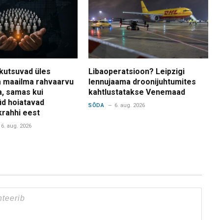
kutsuvad üles
Libaoperatsioon? Leipzigi
 maailma rahvaarvu
lennujaama droonijuhtumites
a, samas kui
kahtlustatakse Venemaad
d hoiatavad
SÕDA
6. aug. 2026
krahhi eest
6. aug. 2026