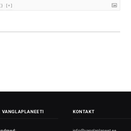
{}
[+]
 VANGLAPLANEETI
KONTAKT
andmed:
info@vanglaplaneet.ee