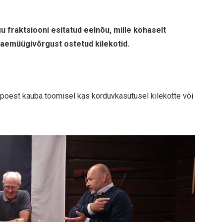
 fraktsiooni esitatud eelnõu, mille kohaselt
aemüügivõrgust ostetud kilekotid.
poest kauba toomisel kas korduvkasutusel kilekotte või