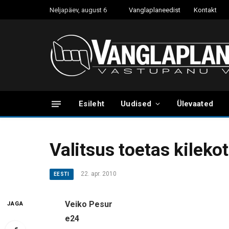
Neljapäev, august 6
Vanglaplaneedist
Kontakt
Esileht
Uudised
Ülevaated
Valitsus toetas kilek
22. apr. 2010
EESTI
Veiko Pesur
JAGA
e24