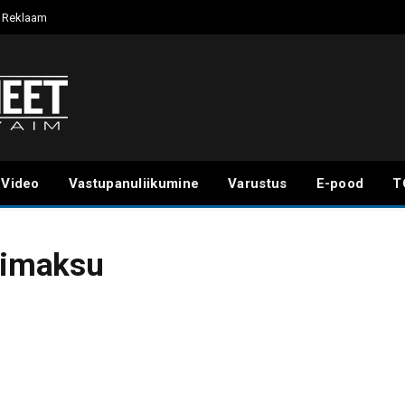
Reklaam
Video
Vastupanuliikumine
Varustus
E-pood
T
otimaksu