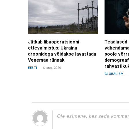
Jätkub libaoperatsiooni
Teadlased 
ettevalmistus: Ukraina
vähendama
droonidega võidakse lavastada
poole võrr
Venemaa rünnak
demograafi
rahvastiku
EESTI
6. aug. 2026
GLOBALISM