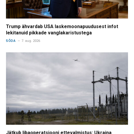
Trump ähvardab USA laskemoonapuudusest infot
lekitanuid pikkade vanglakaristustega
SÕDA
7. aug. 2026
Jätkub libaoperatsiooni ettevalmistus: Ukraina