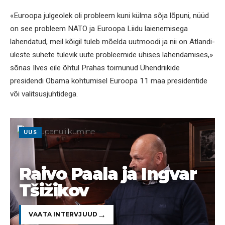
«Euroopa julgeolek oli probleem kuni külma sõja lõpuni, nüüd
on see probleem NATO ja Euroopa Liidu laienemisega
lahendatud, meil kõigil tuleb mõelda uutmoodi ja nii on Atlandi-
üleste suhete tulevik uute probleemide ühises lahendamises,»
sõnas Ilves eile õhtul Prahas toimunud Ühendriikide
presidendi Obama kohtumisel Euroopa 11 maa presidentide
või valitsusjuhtidega.
UUS
Raivo Paala ja Ingvar
Tšižikov
VAATA INTERVJUUD