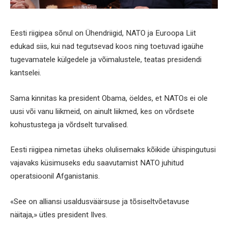
Eesti riigipea sõnul on Ühendriigid, NATO ja Euroopa Liit
edukad siis, kui nad tegutsevad koos ning toetuvad igaühe
tugevamatele külgedele ja võimalustele, teatas presidendi
kantselei.
Sama kinnitas ka president Obama, öeldes, et NATOs ei ole
uusi või vanu liikmeid, on ainult liikmed, kes on võrdsete
kohustustega ja võrdselt turvalised.
Eesti riigipea nimetas üheks olulisemaks kõikide ühispingutusi
vajavaks küsimuseks edu saavutamist NATO juhitud
operatsioonil Afganistanis.
«See on alliansi usaldusväärsuse ja tõsiseltvõetavuse
näitaja,» ütles president Ilves.