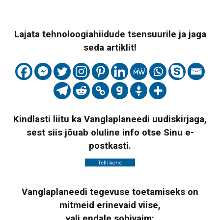
Lajata tehnoloogiahiidude tsensuurile ja jaga
seda artiklit!
Kindlasti liitu ka Vanglaplaneedi uudiskirjaga,
sest siis jõuab oluline info otse Sinu e-
postkasti.
Vanglaplaneedi tegevuse toetamiseks on
mitmeid erinevaid viise,
vali endale sobivaim: