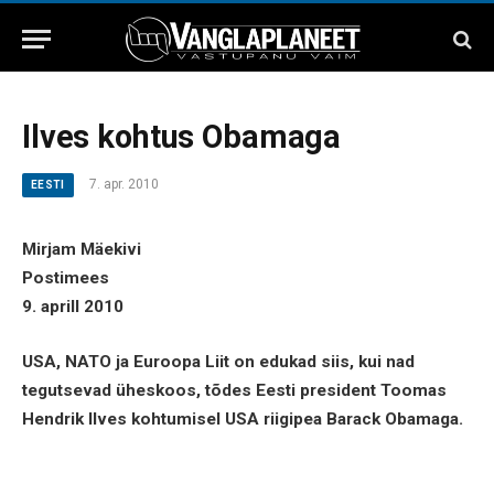
Ilves kohtus Obamaga
7. apr. 2010
EESTI
Mirjam Mäekivi
Postimees
9. aprill 2010
USA, NATO ja Euroopa Liit on edukad siis, kui nad
tegutsevad üheskoos, tõdes Eesti president Toomas
Hendrik Ilves kohtumisel USA riigipea Barack Obamaga.