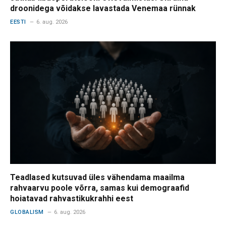
droonidega võidakse lavastada Venemaa rünnak
EESTI
6. aug. 2026
Teadlased kutsuvad üles vähendama maailma
rahvaarvu poole võrra, samas kui demograafid
hoiatavad rahvastikukrahhi eest
GLOBALISM
6. aug. 2026