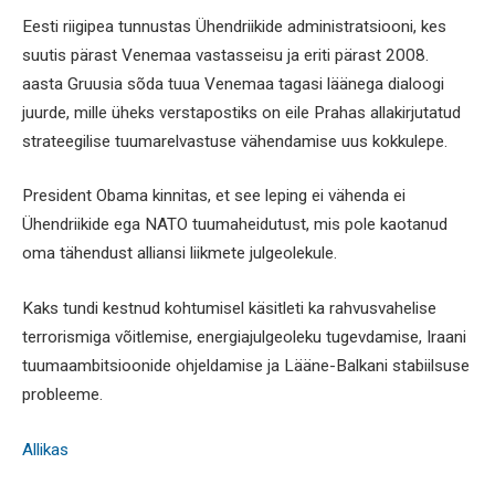
Eesti riigipea tunnustas Ühendriikide administratsiooni, kes
suutis pärast Venemaa vastasseisu ja eriti pärast 2008.
aasta Gruusia sõda tuua Venemaa tagasi läänega dialoogi
juurde, mille üheks verstapostiks on eile Prahas allakirjutatud
strateegilise tuumarelvastuse vähendamise uus kokkulepe.
President Obama kinnitas, et see leping ei vähenda ei
Ühendriikide ega NATO tuumaheidutust, mis pole kaotanud
oma tähendust alliansi liikmete julgeolekule.
Kaks tundi kestnud kohtumisel käsitleti ka rahvusvahelise
terrorismiga võitlemise, energiajulgeoleku tugevdamise, Iraani
tuumaambitsioonide ohjeldamise ja Lääne-Balkani stabiilsuse
probleeme.
Allikas