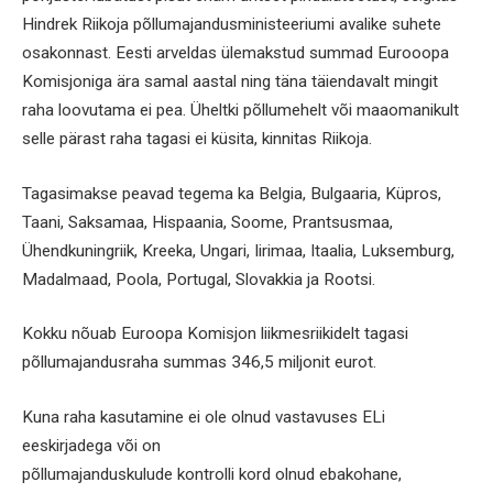
Hindrek Riikoja põllumajandusministeeriumi avalike suhete
osakonnast. Eesti arveldas ülemakstud summad Eurooopa
Komisjoniga ära samal aastal ning täna täiendavalt mingit
raha loovutama ei pea. Üheltki põllumehelt või maaomanikult
selle pärast raha tagasi ei küsita, kinnitas Riikoja.
Tagasimakse peavad tegema ka Belgia, Bulgaaria, Küpros,
Taani, Saksamaa, Hispaania, Soome, Prantsusmaa,
Ühendkuningriik, Kreeka, Ungari, Iirimaa, Itaalia, Luksemburg,
Madalmaad, Poola, Portugal, Slovakkia ja Rootsi.
Kokku nõuab Euroopa Komisjon liikmesriikidelt tagasi
põllumajandusraha summas 346,5 miljonit eurot.
Kuna raha kasutamine ei ole olnud vastavuses ELi
eeskirjadega või on
põllumajanduskulude kontrolli kord olnud ebakohane,