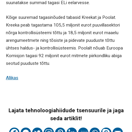
suunatakse summad tagasi ELi eelarvesse.
Kõige suuremad tagasinõuded tabasid Kreekat ja Poolat.
Kreeka peab tagastama 105,5 miljonit eurot puuvillasektori
nõrga kontrollisüsteemi tõttu ja 18,5 miljonit eurot maaelu
arengumeetmete ning tõsiste ja pidevate puuduste tõttu
ühtses haldus- ja kontrollisüsteemis. Poolalt nõuab Euroopa
Komisjon tagasi 92 miljonit eurot mitmete piirkondliku abiga
seotud puuduste tõttu.
Allikas
Lajata tehnoloogiahiidude tsensuurile ja jaga
seda artiklit!