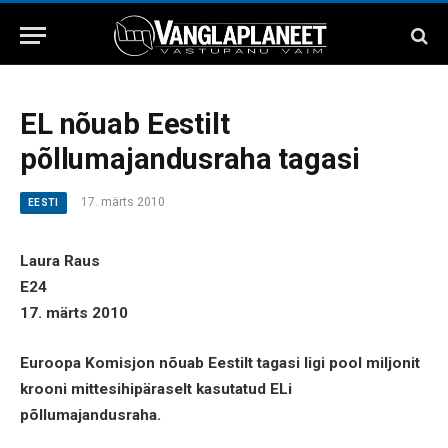
EL nõuab Eestilt
põllumajandusraha tagasi
17. märts 2010
EESTI
Laura Raus
E24
17. märts 2010
Euroopa Komisjon nõuab Eestilt tagasi ligi pool miljonit
krooni mittesihipäraselt kasutatud ELi
põllumajandusraha.