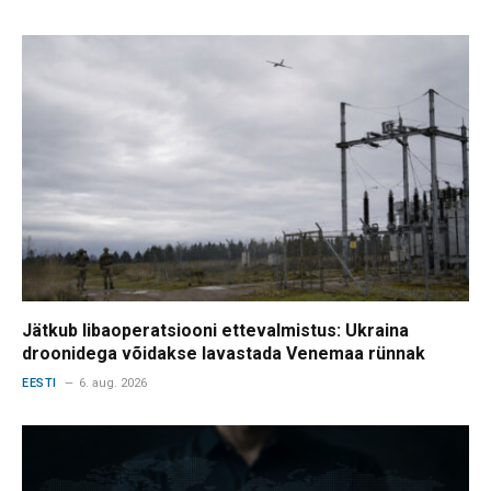
Jätkub libaoperatsiooni ettevalmistus: Ukraina
droonidega võidakse lavastada Venemaa rünnak
EESTI
6. aug. 2026