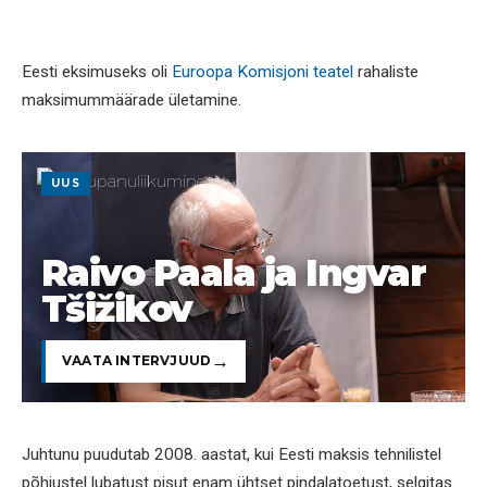
Eesti eksimuseks oli
Euroopa Komisjoni teatel
rahaliste
maksimummäärade ületamine.
UUS
Raivo Paala ja Ingvar
Tšižikov
VAATA INTERVJUUD
Juhtunu puudutab 2008. aastat, kui Eesti maksis tehnilistel
põhjustel lubatust pisut enam ühtset pindalatoetust, selgitas