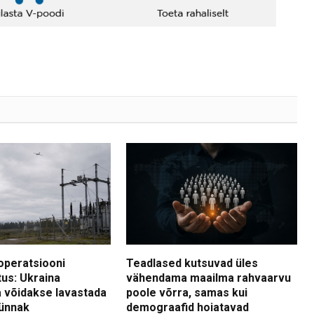
operatsiooni
Teadlased kutsuvad üles
tus: Ukraina
vähendama maailma rahvaarvu
 võidakse lavastada
poole võrra, samas kui
ünnak
demograafid hoiatavad