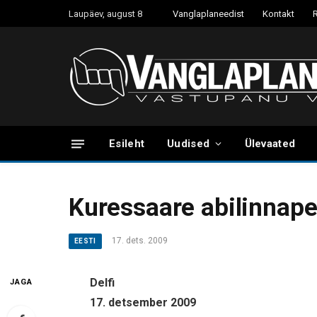
Laupäev, august 8
Vanglaplaneedist
Kontakt
Esileht
Uudised
Ülevaated
Kuressaare abilinnapea
17. dets. 2009
EESTI
Delfi
JAGA
17. detsember 2009