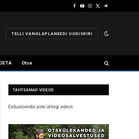
Facebook
YouTube
Instagram
X
Telegram
(Twitter)
TELLI VANGLAPLANEEDI UUDISKIRI
OETA
Otse
TÄHTSAMAD VIDEOD
Esitusloendis pole ühtegi videot.