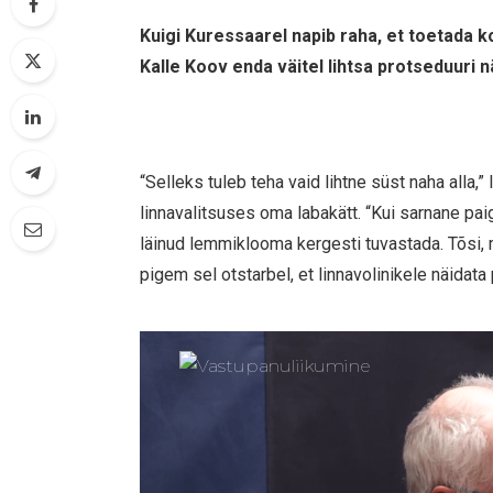
Kuigi Kuressaarel napib raha, et toetada k
Kalle Koov enda väitel lihtsa protseduuri n
“Selleks tuleb teha vaid lihtne süst naha alla,
linnavalitsuses oma labakätt. “Kui sarnane pai
läinud lemmiklooma kergesti tuvastada. Tõsi, m
pigem sel otstarbel, et linnavolinikele näidat