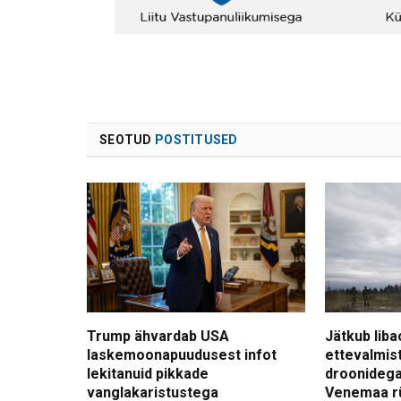
SEOTUD
POSTITUSED
Trump ähvardab USA
Jätkub liba
laskemoonapuudusest infot
ettevalmis
lekitanuid pikkade
droonidega
vanglakaristustega
Venemaa r