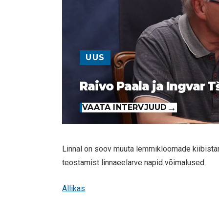
UUS
Raivo Paala ja Ingvar T
VAATA INTERVJUUD
Linnal on soov muuta lemmikloomade kiibistam
teostamist linnaeelarve napid võimalused.
Allikas