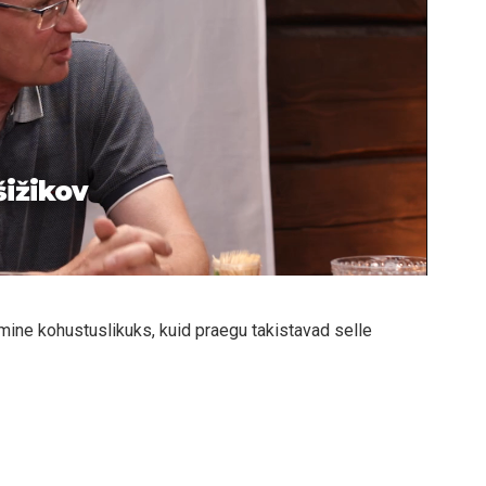
šižikov
ine kohustuslikuks, kuid praegu takistavad selle