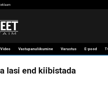
Reklaam
Video
Vastupanuliikumine
Varustus
E-pood
T
 lasi end kiibistada