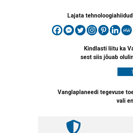
Lajata tehnoloogiahiidude
Kindlasti liitu ka 
sest siis jõuab oluli
Vanglaplaneedi tegevuse toe
vali e