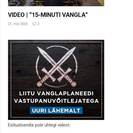
VIDEO | “15-MINUTI VANGLA”
21. mai 2023
2
Esitusloendis pole ühtegi videot.