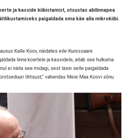
oerte ja kasside kiibistamist, otsustas abilinnapea
äitlikustamiseks paigaldada oma käe alla mikrokiibi.
” lausus Kalle Koov, näidates eile Kuressaare
galdada linna koertele ja kassidele, aitab see hulkuma
ul ei näita see midagi, sest lasin selle paigaldada
a protseduuri lihtsust,” vahendas Meie Maa Koovi sõnu.