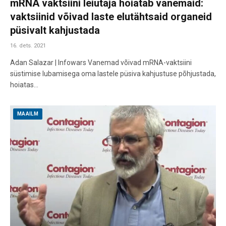
mRNA vaktsiini leiutaja hoiatab vanemaid:
vaktsiinid võivad laste elutähtsaid organeid
püsivalt kahjustada
16. dets. 2021
Adan Salazar | Infowars Vanemad võivad mRNA-vaktsiini
süstimise lubamisega oma lastele püsiva kahjustuse põhjustada,
hoiatas…
MAAILM