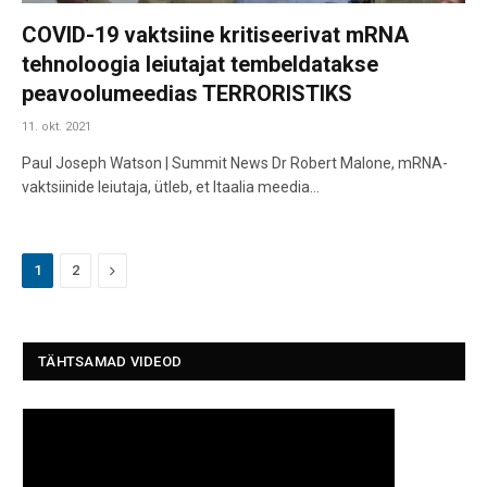
COVID-19 vaktsiine kritiseerivat mRNA
tehnoloogia leiutajat tembeldatakse
peavoolumeedias TERRORISTIKS
11. okt. 2021
Paul Joseph Watson | Summit News Dr Robert Malone, mRNA-
vaktsiinide leiutaja, ütleb, et Itaalia meedia…
Next
1
2
TÄHTSAMAD VIDEOD