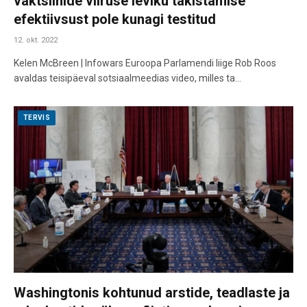
vaktsiinide viiruse leviku takistamise
efektiivsust pole kunagi testitud
12. okt. 2022
Kelen McBreen | Infowars Euroopa Parlamendi liige Rob Roos
avaldas teisipäeval sotsiaalmeedias video, milles ta…
TERVIS
Washingtonis kohtunud arstide, teadlaste ja