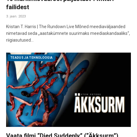
failidest
3. jaan. 2023
Kristan T. Harris | The Rundown Live Mõned meediaväljaanded
nimetavad seda „aastakümnete suurimaks meediaskandaaliks“,
riigiasutused…
TEADUS JA TEHNOLOOGIA
Vaata filmi “Died Suddenly” (“Äkksurm”)