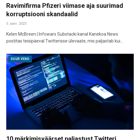
Ravimifirma Pfizeri viimase aja suurimad
korruptsiooni skandaalid
5. jaan. 2023
Kelen McBreen | Infowars Substacki kanal Kanekoa News
postitas teisipäeval Twitterisse ülevaate, mis paljastab kui…
SUUR VEND
10 märkimisväärset paljastust Twitteri