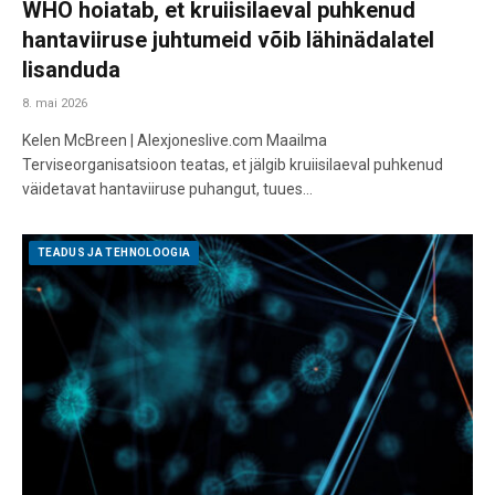
WHO hoiatab, et kruiisilaeval puhkenud
hantaviiruse juhtumeid võib lähinädalatel
lisanduda
8. mai 2026
Kelen McBreen | Alexjoneslive.com Maailma
Terviseorganisatsioon teatas, et jälgib kruiisilaeval puhkenud
väidetavat hantaviiruse puhangut, tuues…
TEADUS JA TEHNOLOOGIA