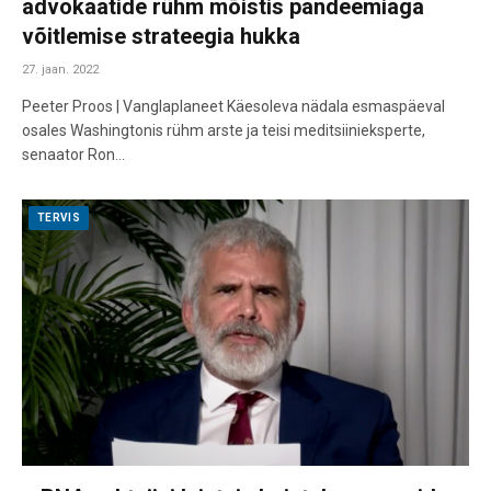
advokaatide rühm mõistis pandeemiaga
võitlemise strateegia hukka
27. jaan. 2022
Peeter Proos | Vanglaplaneet Käesoleva nädala esmaspäeval
osales Washingtonis rühm arste ja teisi meditsiinieksperte,
senaator Ron…
TERVIS