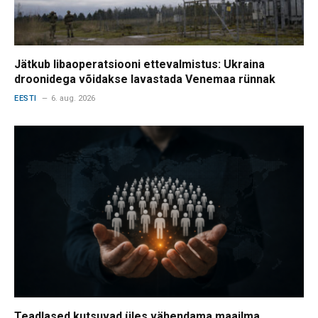
Jätkub libaoperatsiooni ettevalmistus: Ukraina
droonidega võidakse lavastada Venemaa rünnak
EESTI
6. aug. 2026
Teadlased kutsuvad üles vähendama maailma