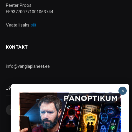
Peeter Proos
EE937700771001063744
Vaata lisaks
siit
KONTAKT
info@vanglaplaneet.ee
JÄLGI SOTSIAALMEEDIAS
Facebook
X
Instagram
YouTube
Telegram
(Twitter)