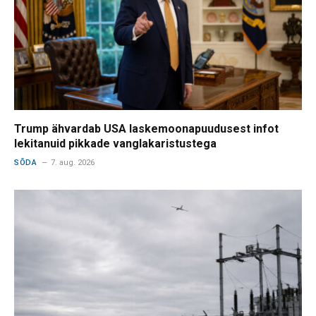
Trump ähvardab USA laskemoonapuudusest infot
lekitanuid pikkade vanglakaristustega
SÕDA
7. aug. 2026