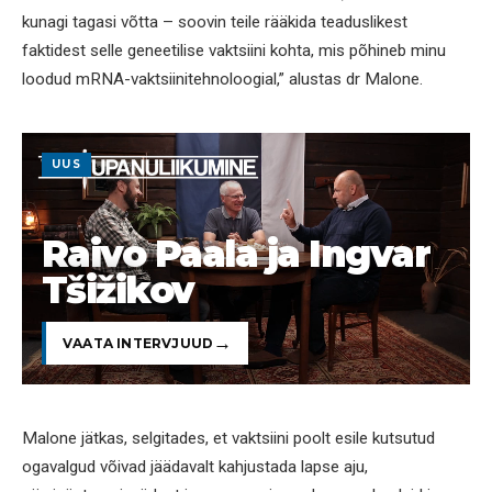
kunagi tagasi võtta – soovin teile rääkida teaduslikest
faktidest selle geneetilise vaktsiini kohta, mis põhineb minu
loodud mRNA-vaktsiinitehnoloogial,” alustas dr Malone.
UUS
Raivo Paala ja Ingvar
Tšižikov
VAATA INTERVJUUD
Malone jätkas, selgitades, et vaktsiini poolt esile kutsutud
ogavalgud võivad jäädavalt kahjustada lapse aju,