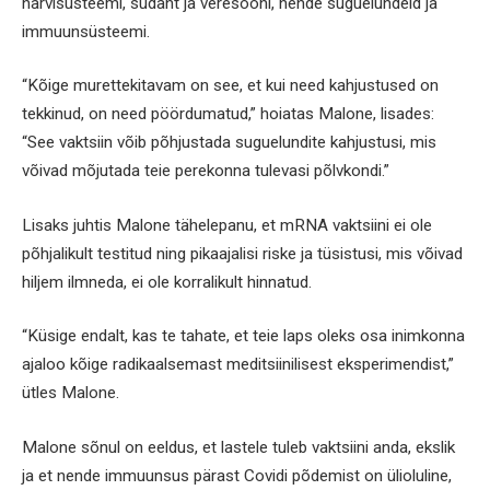
närvisüsteemi, südant ja veresooni, nende suguelundeid ja
immuunsüsteemi.
“Kõige murettekitavam on see, et kui need kahjustused on
tekkinud, on need pöördumatud,” hoiatas Malone, lisades:
“See vaktsiin võib põhjustada suguelundite kahjustusi, mis
võivad mõjutada teie perekonna tulevasi põlvkondi.”
Lisaks juhtis Malone tähelepanu, et mRNA vaktsiini ei ole
põhjalikult testitud ning pikaajalisi riske ja tüsistusi, mis võivad
hiljem ilmneda, ei ole korralikult hinnatud.
“Küsige endalt, kas te tahate, et teie laps oleks osa inimkonna
ajaloo kõige radikaalsemast meditsiinilisest eksperimendist,”
ütles Malone.
Malone sõnul on eeldus, et lastele tuleb vaktsiini anda, ekslik
ja et nende immuunsus pärast Covidi põdemist on ülioluline,