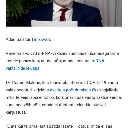
Adan Salazar |
Infowars
Vanemad võivad mRNA-vaktsiini süstimise lubamisega oma
lastele püsiva kahjustuse põhjustada, hoiatas
mRNA-
vaktsiinide leiutaja
.
Dr. Robert Malone, kes tunnistab, et on ise COVID-19 vastu
vaktsineeritud, kirjeldas
avalikus pöördumises ük
sikasjalikult,
miks terveid lapsi ei tohiks koroonaviiruse vastu vaktsineerida,
kuna see võib põhjustada elutähtsate elundite püsivat
kahjustust.
“Enne kui te oma last süstida lasete – otsus, mida ei saa