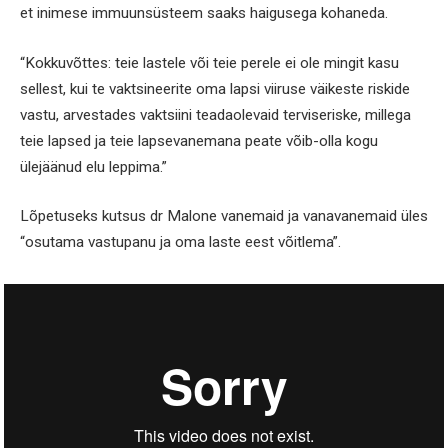
et inimese immuunsüsteem saaks haigusega kohaneda.
“Kokkuvõttes: teie lastele või teie perele ei ole mingit kasu
sellest, kui te vaktsineerite oma lapsi viiruse väikeste riskide
vastu, arvestades vaktsiini teadaolevaid terviseriske, millega
teie lapsed ja teie lapsevanemana peate võib-olla kogu
ülejäänud elu leppima.”
Lõpetuseks kutsus dr Malone vanemaid ja vanavanemaid üles
“osutama vastupanu ja oma laste eest võitlema”.