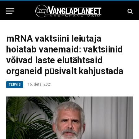
mRNA vaktsiini leiutaja
hoiatab vanemaid: vaktsiinid
võivad laste elutähtsaid
organeid püsivalt kahjustada
16. dets. 2021
TERVIS