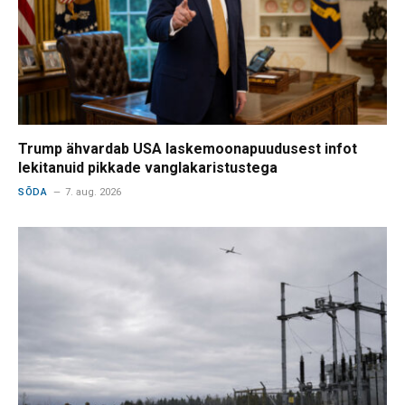
Trump ähvardab USA laskemoonapuudusest infot
lekitanuid pikkade vanglakaristustega
SÕDA
7. aug. 2026