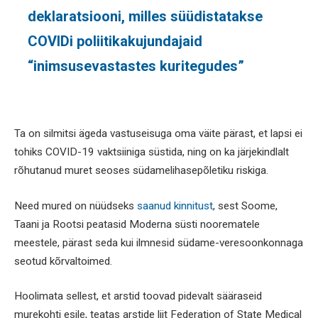
deklaratsiooni, milles süüdistatakse
COVIDi poliitikakujundajaid
“inimsusevastastes kuritegudes”
Ta on silmitsi ägeda vastuseisuga oma väite pärast, et lapsi ei
tohiks COVID-19 vaktsiiniga süstida, ning on ka järjekindlalt
rõhutanud muret seoses südamelihasepõletiku riskiga.
Need mured on nüüdseks
saanud kinnitust
, sest Soome,
Taani ja Rootsi peatasid Moderna süsti noorematele
meestele, pärast seda kui ilmnesid südame-veresoonkonnaga
seotud kõrvaltoimed.
Hoolimata sellest, et arstid toovad pidevalt sääraseid
murekohti esile, teatas arstide liit Federation of State Medical