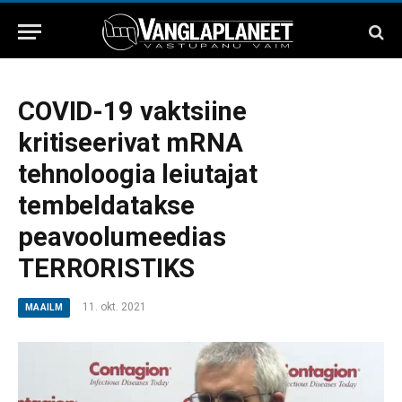
COVID-19 vaktsiine
kritiseerivat mRNA
tehnoloogia leiutajat
tembeldatakse
peavoolumeedias
TERRORISTIKS
11. okt. 2021
MAAILM