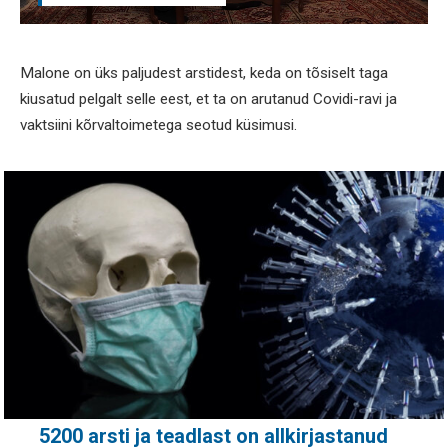
Malone on üks paljudest arstidest, keda on tõsiselt taga
kiusatud pelgalt selle eest, et ta on arutanud Covidi-ravi ja
vaktsiini kõrvaltoimetega seotud küsimusi.
5200 arsti ja teadlast on allkirjastanud