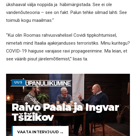
ükshaaval välja noppida ja häbimärgistada. See ei ole
vandenõuteooria – see on fakt. Palun tehke silmad lahti. See
toimub kogu maailmas.“
“Kui olin Roomas rahvusvahelisel Covidi tippkohtumisel,
nimetati mind Itaalia ajakirjanduses terroristiks. Minu kuritegu?
COVID-19 haiguse varajase ravi propageerimine. Ma leian, et
see väärib pisut järelemõtlemist,” lisas ta.
UUS
Raivo Paala ja Ingvar
Tšižikov
VAATA INTERVJUUD