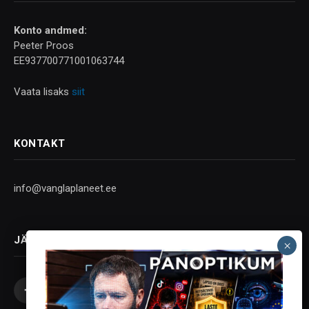
Konto andmed:
Peeter Proos
EE937700771001063744
Vaata lisaks
siit
KONTAKT
info@vanglaplaneet.ee
JÄLGI SOTSIAALMEEDIAS
Facebook
X
Instagram
YouTube
Telegram