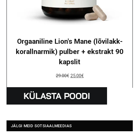
Orgaaniline Lion's Mane (lõvilakk-
korallnarmik) pulber + ekstrakt 90
kapslit
29.00
€
25.00
€
JÄLGI MEID SOTSIAALMEEDIAS