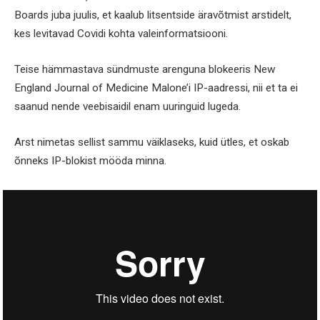
Boards juba juulis, et kaalub litsentside äravõtmist arstidelt,
kes levitavad Covidi kohta valeinformatsiooni.
Teise hämmastava sündmuste arenguna blokeeris New
England Journal of Medicine Malone’i IP-aadressi, nii et ta ei
saanud nende veebisaidil enam uuringuid lugeda.
Arst nimetas sellist sammu väiklaseks, kuid ütles, et oskab
õnneks IP-blokist mööda minna.