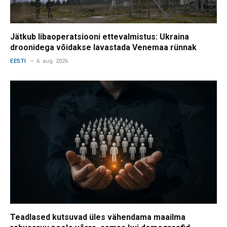
Jätkub libaoperatsiooni ettevalmistus: Ukraina
droonidega võidakse lavastada Venemaa rünnak
EESTI
6. aug. 2026
Teadlased kutsuvad üles vähendama maailma