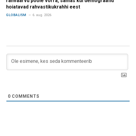
rahvaarvu poole võrra, samas kui demograafid
hoiatavad rahvastikukrahhi eest
GLOBALISM
6. aug. 2026
0
COMMENTS