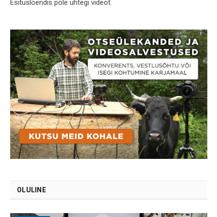
Esitusloendis pole ühtegi videot.
OLULINE