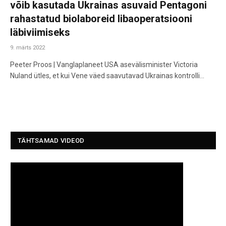
võib kasutada Ukrainas asuvaid Pentagoni
rahastatud biolaboreid libaoperatsiooni
läbiviimiseks
9. märts 2022
Peeter Proos | Vanglaplaneet USA asevälisminister Victoria
Nuland ütles, et kui Vene väed saavutavad Ukrainas kontrolli…
TÄHTSAMAD VIDEOD