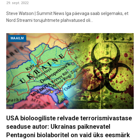
29. sept. 2022
Steve Watson | Summit News Iga päevaga saab selgemaks, et
Nord Streami torujuhtmete plahvatused oli…
MAAILM
USA bioloogiliste relvade terrorismivastase
seaduse autor: Ukrainas paiknevatel
Pentagoni biolaboritel on vaid üks eesmärk