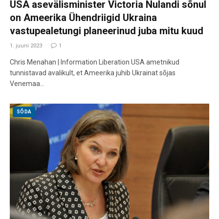
USA asevälisminister Victoria Nulandi sõnul
on Ameerika Ühendriigid Ukraina
vastupealetungi planeerinud juba mitu kuud
1. juuni 2023
1
Chris Menahan | Information Liberation USA ametnikud
tunnistavad avalikult, et Ameerika juhib Ukrainat sõjas
Venemaa…
SÕDA