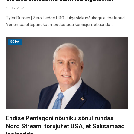
4. nov. 2022
Tyler Durden | Zero Hedge ÜRO Julgeolekunõukogu ei toetanud
Venemaa ettepanekut moodustada komisjon, et uurida…
SÕDA
Endise Pentagoni nõuniku sõnul ründas
Nord Streami torujuhet USA, et Saksamaad