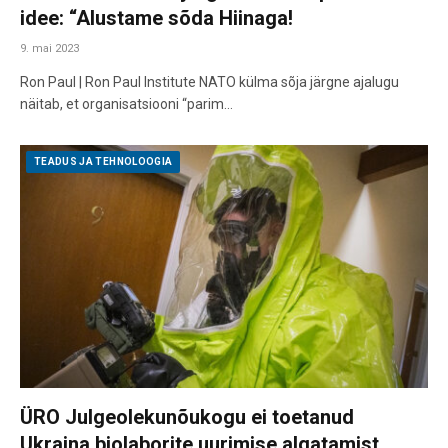
idee: “Alustame sõda Hiinaga!
9. mai 2023
Ron Paul | Ron Paul Institute NATO külma sõja järgne ajalugu
näitab, et organisatsiooni “parim…
TEADUS JA TEHNOLOOGIA
ÜRO Julgeolekunõukogu ei toetanud
Ukraina biolaborite uurimise algatamist