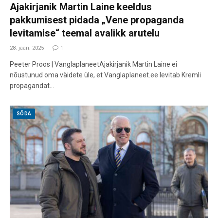
Ajakirjanik Martin Laine keeldus
pakkumisest pidada „Vene propaganda
levitamise“ teemal avalikk arutelu
28. jaan. 2025
1
Peeter Proos | VanglaplaneetAjakirjanik Martin Laine ei
nõustunud oma väidete üle, et Vanglaplaneet.ee levitab Kremli
propagandat…
SÕDA