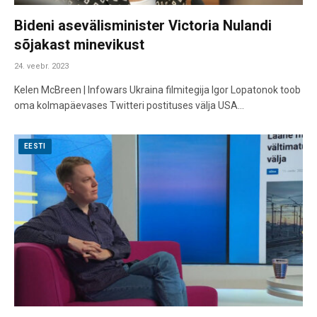
Bideni asevälisminister Victoria Nulandi
sõjakast minevikust
24. veebr. 2023
Kelen McBreen | Infowars Ukraina filmitegija Igor Lopatonok toob
oma kolmapäevases Twitteri postituses välja USA…
EESTI