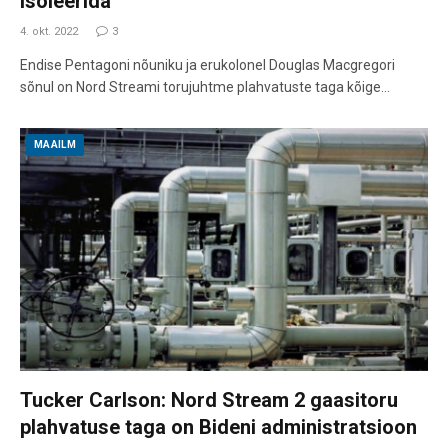
isoleerida
4. okt. 2022
3
Endise Pentagoni nõuniku ja erukolonel Douglas Macgregori
sõnul on Nord Streami torujuhtme plahvatuste taga kõige…
MAAILM
Tucker Carlson: Nord Stream 2 gaasitoru
plahvatuse taga on Bideni administratsioon