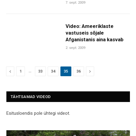
7. sept. 2009
Video: Ameeriklaste
vastuseis sõjale
Afganistanis aina kasvab
2. sept. 2009
Previous
…
Next
1
33
34
35
36
TÄHTSAMAD VIDEOD
Esitusloendis pole ühtegi videot.