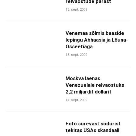
relvaostude pärast
15. sept. 2009
Venemaa sõlmis baaside
lepingu Abhaasia ja Lõuna-
Osseetiaga
15. sept. 2009
Moskva laenas
Venezuelale relvaostuks
2,2 miljardit dollarit
14. sept. 2009
Foto surevast sõdurist
tekitas USAs skandaali