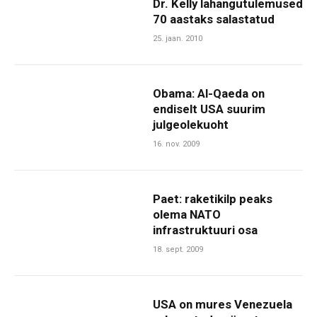
Dr. Kelly lahangutulemused
70 aastaks salastatud
25. jaan. 2010
Obama: Al-Qaeda on
endiselt USA suurim
julgeolekuoht
16. nov. 2009
Paet: raketikilp peaks
olema NATO
infrastruktuuri osa
18. sept. 2009
USA on mures Venezuela