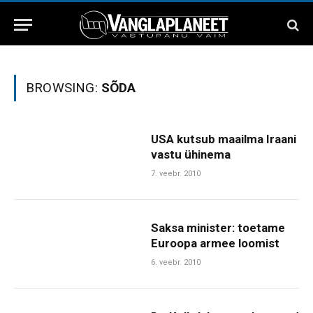
BROWSING:
SÕDA
USA kutsub maailma Iraani
vastu ühinema
7. veebr. 2010
Saksa minister: toetame
Euroopa armee loomist
6. veebr. 2010