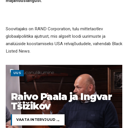
majanduslangust.
Soovitajaks on RAND Corporation, tulu mittetaotlev
globaalpoliitika ajutrust, mis algselt loodi uurimuste ja
analüüside koostamiseks USA relvajõududele, vahendab Black
Listed News.
UUS
Raivo Paala ja Ingvar
Tšižikov
VAATA INTERVJUUD