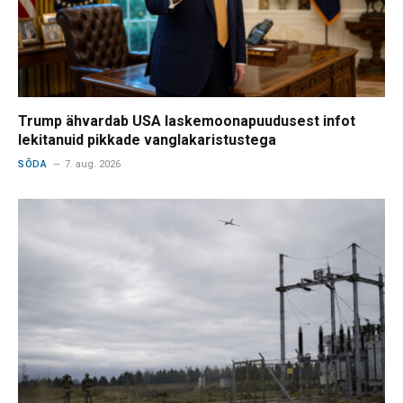
Trump ähvardab USA laskemoonapuudusest infot
lekitanuid pikkade vanglakaristustega
SÕDA
7. aug. 2026