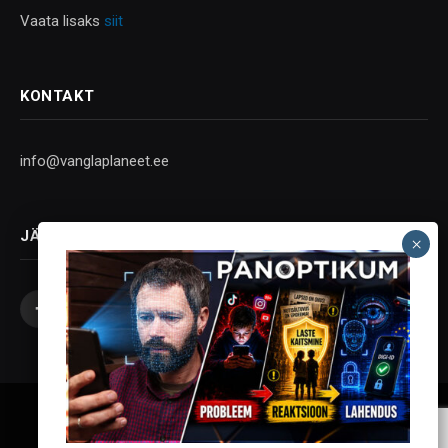
Vaata lisaks
siit
KONTAKT
info@vanglaplaneet.ee
JÄLGI SOTSIAALMEEDIAS
Facebook
X
Instagram
YouTube
Telegram
(Twitter)
Vanglaplaneet - Vastupanu Vaim