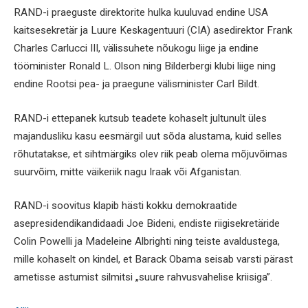
RAND-i praeguste direktorite hulka kuuluvad endine USA
kaitsesekretär ja Luure Keskagentuuri (CIA) asedirektor Frank
Charles Carlucci III, välissuhete nõukogu liige ja endine
tööminister Ronald L. Olson ning Bilderbergi klubi liige ning
endine Rootsi pea- ja praegune välisminister Carl Bildt.
RAND-i ettepanek kutsub teadete kohaselt jultunult üles
majandusliku kasu eesmärgil uut sõda alustama, kuid selles
rõhutatakse, et sihtmärgiks olev riik peab olema mõjuvõimas
suurvõim, mitte väikeriik nagu Iraak või Afganistan.
RAND-i soovitus klapib hästi kokku demokraatide
asepresidendikandidaadi Joe Bideni, endiste riigisekretäride
Colin Powelli ja Madeleine Albrighti ning teiste avaldustega,
mille kohaselt on kindel, et Barack Obama seisab varsti pärast
ametisse astumist silmitsi „suure rahvusvahelise kriisiga”.