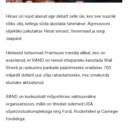
Hiinas on nüüd alanud äge debatt selle üle, kes see suurriik
võiks olla, kellega sõda alustada tahetakse. Agressiooni
objektiks pakutakse Hiinat ennast, Venemaad ja isegi
Jaapanit.
Hiinlased tsiteerivad Prantsuse meedia allikat, kes on
avastanud, et RAND on teinud ettepaneku kasutada Wall
Streeti ja raskustes pankade päästmiseks eraldatav 700
miljardit dollarit uue sõja rahastamiseks, mis omakorda
elustaks aktsiaturud.
RAND on kurikuulsalt mõjuvõimas valitsusväline
organisatsioon, millel on tihedad sidemed USA
sõjatööstuskompleksiga ning Fordi, Rockefelleri ja Carnegie
fondidega.