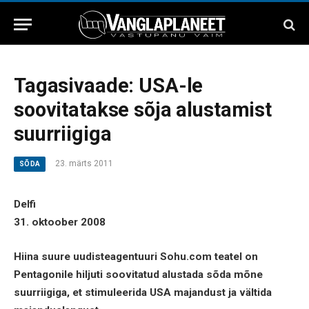
Tagasivaade: USA-le
soovitatakse sõja alustamist
suurriigiga
23. märts 2011
SÕDA
Delfi
31. oktoober 2008
Hiina suure uudisteagentuuri Sohu.com teatel on
Pentagonile hiljuti soovitatud alustada sõda mõne
suurriigiga, et stimuleerida USA majandust ja vältida