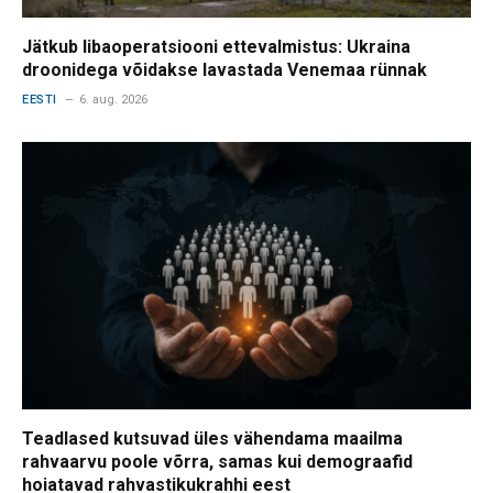
Jätkub libaoperatsiooni ettevalmistus: Ukraina
droonidega võidakse lavastada Venemaa rünnak
EESTI
6. aug. 2026
Teadlased kutsuvad üles vähendama maailma
rahvaarvu poole võrra, samas kui demograafid
hoiatavad rahvastikukrahhi eest