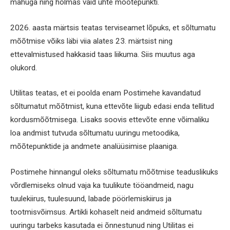
mahuga ning hõlmas vaid ühte mõõtepunkti.
2026. aasta märtsis teatas terviseamet lõpuks, et sõltumatu
mõõtmise võiks läbi viia alates 23. märtsist ning
ettevalmistused hakkasid taas liikuma. Siis muutus aga
olukord.
Utilitas teatas, et ei poolda enam Postimehe kavandatud
sõltumatut mõõtmist, kuna ettevõte liigub edasi enda tellitud
kordusmõõtmisega. Lisaks soovis ettevõte enne võimaliku
loa andmist tutvuda sõltumatu uuringu metoodika,
mõõtepunktide ja andmete analüüsimise plaaniga.
Postimehe hinnangul oleks sõltumatu mõõtmise teaduslikuks
võrdlemiseks olnud vaja ka tuulikute tööandmeid, nagu
tuulekiirus, tuulesuund, labade pöörlemiskiirus ja
tootmisvõimsus. Artikli kohaselt neid andmeid sõltumatu
uuringu tarbeks kasutada ei õnnestunud ning Utilitas ei