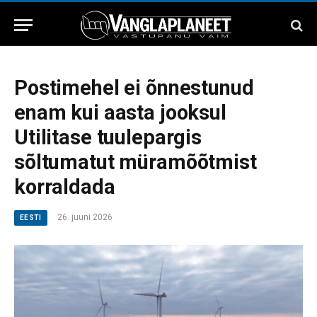
Postimehel ei õnnestunud
enam kui aasta jooksul
Utilitase tuulepargis
sõltumatut müramõõtmist
korraldada
26. juuni 2026
EESTI