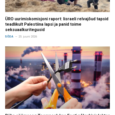
ÜRO uurimiskomisjoni raport: Iisraeli relvajõud tapsid
teadlikult Palestiina lapsi ja panid toime
seksuaalkuritegusid
SÕDA
25. juuni 2026