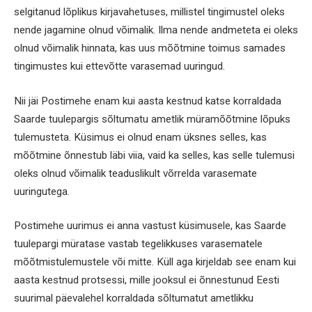
selgitanud lõplikus kirjavahetuses, millistel tingimustel oleks
nende jagamine olnud võimalik. Ilma nende andmeteta ei oleks
olnud võimalik hinnata, kas uus mõõtmine toimus samades
tingimustes kui ettevõtte varasemad uuringud.
Nii jäi Postimehe enam kui aasta kestnud katse korraldada
Saarde tuulepargis sõltumatu ametlik müramõõtmine lõpuks
tulemusteta. Küsimus ei olnud enam üksnes selles, kas
mõõtmine õnnestub läbi viia, vaid ka selles, kas selle tulemusi
oleks olnud võimalik teaduslikult võrrelda varasemate
uuringutega.
Postimehe uurimus ei anna vastust küsimusele, kas Saarde
tuulepargi müratase vastab tegelikkuses varasematele
mõõtmistulemustele või mitte. Küll aga kirjeldab see enam kui
aasta kestnud protsessi, mille jooksul ei õnnestunud Eesti
suurimal päevalehel korraldada sõltumatut ametlikku