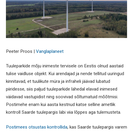
Peeter Proos |
Vanglaplaneet
Tuuleparkide mõju inimeste tervisele on Eestis olnud aastaid
tulise vaidluse objekt. Kui arendajad ja nende tellitud uuringud
kinnitavad, et tuulikute müra ja infraheli jäävad lubatud
piiridesse, siis paljud tuuleparkide lähedal elavad inimesed
väidavad vastupidist ning soovivad sõltumatuid mõõtmisi.
Postimehe enam kui aasta kestnud katse selline ametlik
kontroll Saarde tuulepargis läbi viia lõppes aga tulemusteta.
Postimees otsustas kontrollida
, kas Saarde tuulepargis varem