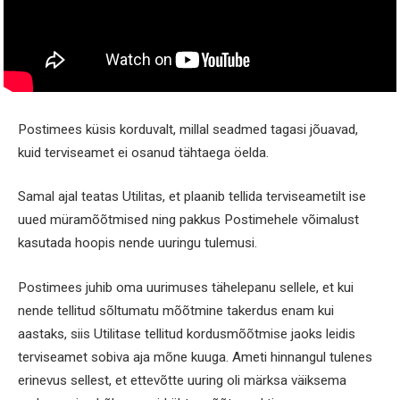
Postimees küsis korduvalt, millal seadmed tagasi jõuavad,
kuid terviseamet ei osanud tähtaega öelda.
Samal ajal teatas Utilitas, et plaanib tellida terviseametilt ise
uued müramõõtmised ning pakkus Postimehele võimalust
kasutada hoopis nende uuringu tulemusi.
Postimees juhib oma uurimuses tähelepanu sellele, et kui
nende tellitud sõltumatu mõõtmine takerdus enam kui
aastaks, siis Utilitase tellitud kordusmõõtmise jaoks leidis
terviseamet sobiva aja mõne kuuga. Ameti hinnangul tulenes
erinevus sellest, et ettevõtte uuring oli märksa väiksema