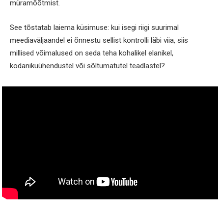
müramõõtmist.
See tõstatab laiema küsimuse: kui isegi riigi suurimal
meediaväljaandel ei õnnestu sellist kontrolli läbi viia, siis
millised võimalused on seda teha kohalikel elanikel,
kodanikuühendustel või sõltumatutel teadlastel?