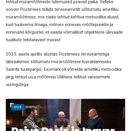
tehtud müramõõtmiste tulemused peavad paika. Selleks
soovis Postimees tellida terviseametilt sõltumatu ametliku
müramõõtmise, mis oleks tehtud kehtiva metoodika alusel,
kuid tuulisema ilmaga, mitmes erinevas mõõtepunktis ja
erinevatel kõrgustel, et saada võimalikult objektiivne ülevaade
tuulikute tekitatavast mürast.
2025. aasta aprillis alustas Postimees terviseametiga
läbirääkimisi sõltumatu müramõõtmise korraldamiseks
Saarde tuulepargis. Eesmärk oli võrrelda ametliku metoodika
järgi tehtud uusi mõõtmisi Utilitase tellitud varasemate
uuringutega.
UUS
Raivo Paala ja Ingvar