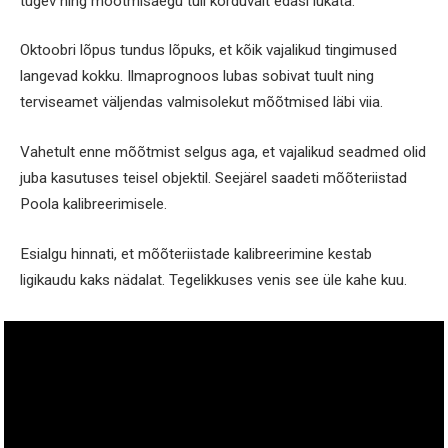
tugev ning mõõtmisaegu tuli korduvalt edasi lükata.
Oktoobri lõpus tundus lõpuks, et kõik vajalikud tingimused
langevad kokku. Ilmaprognoos lubas sobivat tuult ning
terviseamet väljendas valmisolekut mõõtmised läbi viia.
Vahetult enne mõõtmist selgus aga, et vajalikud seadmed olid
juba kasutuses teisel objektil. Seejärel saadeti mõõteriistad
Poola kalibreerimisele.
Esialgu hinnati, et mõõteriistade kalibreerimine kestab
ligikaudu kaks nädalat. Tegelikkuses venis see üle kahe kuu.