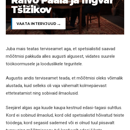
Tšižikov
VAATA INTERVJUUD
Juba mais teatas terviseamet aga, et spetsialistid saavad
mõõtmisi pakkuda alles augusti algusest, viidates suurele
töökoormusele ja looduslikele teguritele.
Augustis andis terviseamet teada, et mõõtmisi oleks võimalik
alustada, kuid selleks oli vaja vähemalt kolmepäevast
etteteatamist ning sobivaid ilmaolusid.
Seejärel algas aga kuude kaupa kestnud edasi-tagasi suhtlus.
Kord ei sobinud ilmaolud, kord olid spetsialistid hõivatud teiste
töödega, kord segasid sademed või ei olnud tuul piisavalt