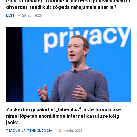
Püha söömaaeg Toompeal: kas Eesti põlevkivielekter
ohverdati teadlikult sõgeda rahajumala altarile?
EESTI
28. apr. 2026
Zuckerbergi pakutud „lahendus“ laste turvalisuse
nimel lõpetab anonüümse internetikasutuse kõigi
jaoks
TEADUS JA TEHNOLOOGIA
24. veebr. 2026