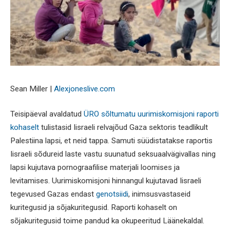
Sean Miller |
Alexjoneslive.com
Teisipäeval avaldatud
ÜRO sõltumatu uurimiskomisjoni raporti
kohaselt
tulistasid Iisraeli relvajõud Gaza sektoris teadlikult
Palestiina lapsi, et neid tappa. Samuti süüdistatakse raportis
Iisraeli sõdureid laste vastu suunatud seksuaalvägivallas ning
lapsi kujutava pornograafilise materjali loomises ja
levitamises. Uurimiskomisjoni hinnangul kujutavad Iisraeli
tegevused Gazas endast
genotsiidi
, inimsusvastaseid
kuritegusid ja sõjakuritegusid. Raporti kohaselt on
sõjakuritegusid toime pandud ka okupeeritud Läänekaldal.