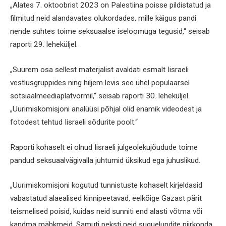
„Alates 7. oktoobrist 2023 on Palestiina poisse pildistatud ja
filmitud neid alandavates olukordades, mille käigus pandi
nende suhtes toime seksuaalse iseloomuga tegusid,“ seisab
raporti 29. leheküljel.
„Suurem osa sellest materjalist avaldati esmalt Iisraeli
vestlusgruppides ning hiljem levis see ühel populaarsel
sotsiaalmeediaplatvormil,“ seisab raporti 30. leheküljel.
„Uurimiskomisjoni analüüsi põhjal olid enamik videodest ja
fotodest tehtud Iisraeli sõdurite poolt.“
Raporti kohaselt ei olnud Iisraeli julgeolekujõudude toime
pandud seksuaalvägivalla juhtumid üksikud ega juhuslikud.
„Uurimiskomisjoni kogutud tunnistuste kohaselt kirjeldasid
vabastatud alaealised kinnipeetavad, eelkõige Gazast pärit
teismelised poisid, kuidas neid sunniti end alasti võtma või
kandma mähkmeid. Samuti peksti neid suguelundite piirkonda