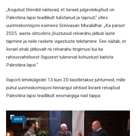
„Kogutud tõendid näitavad, et Iisraeli julgeolekujõud on
Palestiina lapsi teadlikult tulistanud ja tapnud,“ ütles
uurimiskomisjoni esimees Srinivasan Muralidhar. „Ka pärast
2025. aasta oktoobris jõustunud relvarahu jätkub laste
tapmine ja neile raskete vigastuste tekitamine. See näitab, et
Iisrael eirab jätkuvalt nii relvarahu tingimusi kui ka
rahvusvahelisest õigusest tulenevat kohustust kaitsta
Palestiina lapsi.“
Raporti lehekülgedel 13 kuni 20 käsitletakse juhtumeid, mille
puhul uurimiskomisjoni hinnangul sihtisid Iisraeli relvajõud
Palestiina lapsi teadlikult eesmärgiga nad tappa.
UUS