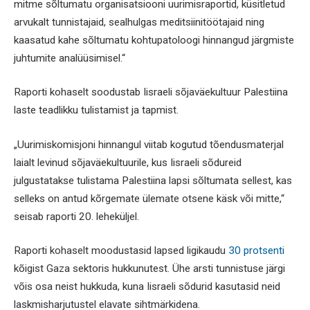
mitme sõltumatu organisatsiooni uurimisraportid, küsitletud
arvukalt tunnistajaid, sealhulgas meditsiinitöötajaid ning
kaasatud kahe sõltumatu kohtupatoloogi hinnangud järgmiste
juhtumite analüüsimisel.“
Raporti kohaselt soodustab Iisraeli sõjaväekultuur Palestiina
laste teadlikku tulistamist ja tapmist.
„Uurimiskomisjoni hinnangul viitab kogutud tõendusmaterjal
laialt levinud sõjaväekultuurile, kus Iisraeli sõdureid
julgustatakse tulistama Palestiina lapsi sõltumata sellest, kas
selleks on antud kõrgemate ülemate otsene käsk või mitte,“
seisab raporti 20. leheküljel.
Raporti kohaselt moodustasid lapsed ligikaudu
30 protsenti
kõigist Gaza sektoris hukkunutest. Ühe arsti tunnistuse järgi
võis osa neist hukkuda, kuna Iisraeli sõdurid kasutasid neid
laskmisharjutustel elavate sihtmärkidena.