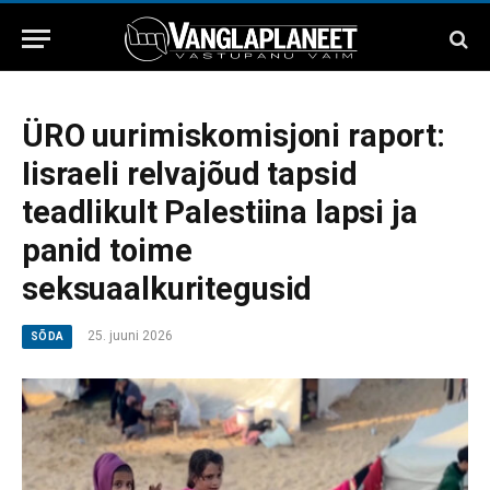
ÜRO uurimiskomisjoni raport:
Iisraeli relvajõud tapsid
teadlikult Palestiina lapsi ja
panid toime
seksuaalkuritegusid
25. juuni 2026
SÕDA