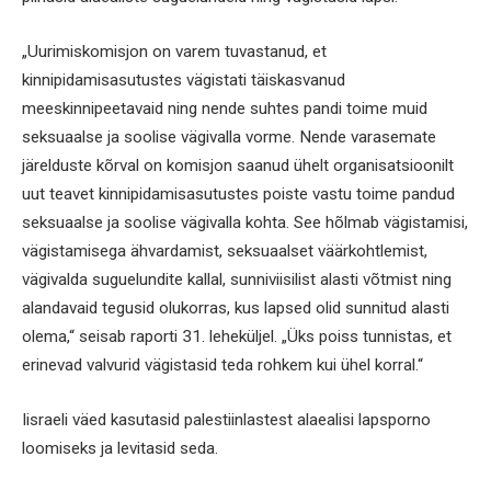
„Uurimiskomisjon on varem tuvastanud, et
kinnipidamisasutustes vägistati täiskasvanud
meeskinnipeetavaid ning nende suhtes pandi toime muid
seksuaalse ja soolise vägivalla vorme. Nende varasemate
järelduste kõrval on komisjon saanud ühelt organisatsioonilt
uut teavet kinnipidamisasutustes poiste vastu toime pandud
seksuaalse ja soolise vägivalla kohta. See hõlmab vägistamisi,
vägistamisega ähvardamist, seksuaalset väärkohtlemist,
vägivalda suguelundite kallal, sunniviisilist alasti võtmist ning
alandavaid tegusid olukorras, kus lapsed olid sunnitud alasti
olema,“ seisab raporti 31. leheküljel. „Üks poiss tunnistas, et
erinevad valvurid vägistasid teda rohkem kui ühel korral.“
Iisraeli väed kasutasid palestiinlastest alaealisi lapsporno
loomiseks ja levitasid seda.