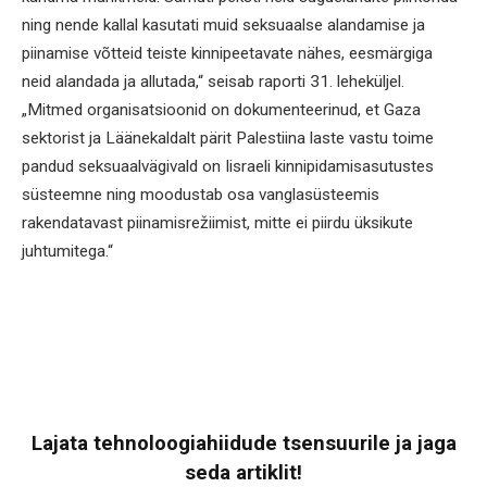
ning nende kallal kasutati muid seksuaalse alandamise ja
piinamise võtteid teiste kinnipeetavate nähes, eesmärgiga
neid alandada ja allutada,“ seisab raporti 31. leheküljel.
„Mitmed organisatsioonid on dokumenteerinud, et Gaza
sektorist ja Läänekaldalt pärit Palestiina laste vastu toime
pandud seksuaalvägivald on Iisraeli kinnipidamisasutustes
süsteemne ning moodustab osa vanglasüsteemis
rakendatavast piinamisrežiimist, mitte ei piirdu üksikute
juhtumitega.“
Lajata tehnoloogiahiidude tsensuurile ja jaga
seda artiklit!