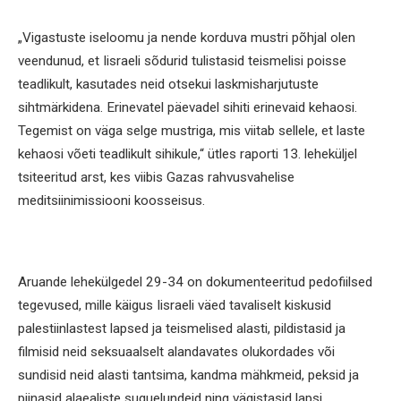
„Vigastuste iseloomu ja nende korduva mustri põhjal olen
veendunud, et Iisraeli sõdurid tulistasid teismelisi poisse
teadlikult, kasutades neid otsekui laskmisharjutuste
sihtmärkidena. Erinevatel päevadel sihiti erinevaid kehaosi.
Tegemist on väga selge mustriga, mis viitab sellele, et laste
kehaosi võeti teadlikult sihikule,“ ütles raporti 13. leheküljel
tsiteeritud arst, kes viibis Gazas rahvusvahelise
meditsiinimissiooni koosseisus.
Aruande lehekülgedel 29-34 on dokumenteeritud pedofiilsed
tegevused, mille käigus Iisraeli väed tavaliselt kiskusid
palestiinlastest lapsed ja teismelised alasti, pildistasid ja
filmisid neid seksuaalselt alandavates olukordades või
sundisid neid alasti tantsima, kandma mähkmeid, peksid ja
piinasid alaealiste suguelundeid ning vägistasid lapsi.