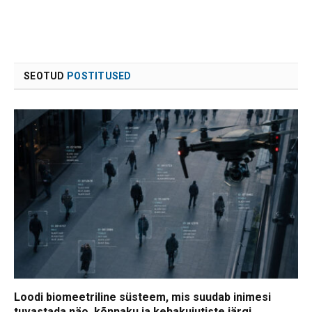
SEOTUD
POSTITUSED
Loodi biomeetriline süsteem, mis suudab inimesi
tuvastada näo, kõnnaku ja kehakujutiste järgi