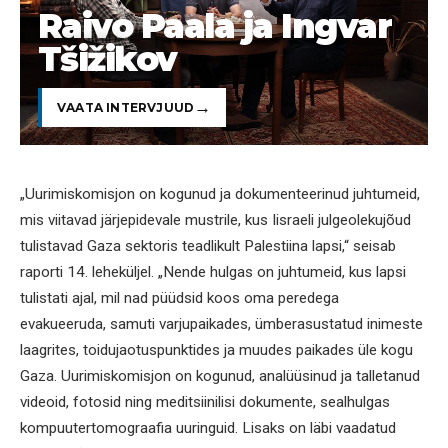
Raivo Paala ja Ingvar
Tšižikov
VAATA INTERVJUUD
„Uurimiskomisjon on kogunud ja dokumenteerinud juhtumeid,
mis viitavad järjepidevale mustrile, kus Iisraeli julgeolekujõud
tulistavad Gaza sektoris teadlikult Palestiina lapsi,“ seisab
raporti 14. leheküljel. „Nende hulgas on juhtumeid, kus lapsi
tulistati ajal, mil nad püüdsid koos oma peredega
evakueeruda, samuti varjupaikades, ümberasustatud inimeste
laagrites, toidujaotuspunktides ja muudes paikades üle kogu
Gaza. Uurimiskomisjon on kogunud, analüüsinud ja talletanud
videoid, fotosid ning meditsiinilisi dokumente, sealhulgas
kompuutertomograafia uuringuid. Lisaks on läbi vaadatud