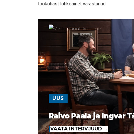
töökohast lõhkeainet varastanud.
UUS
Raivo Paala ja Ingvar T
VAATA INTERVJUUD