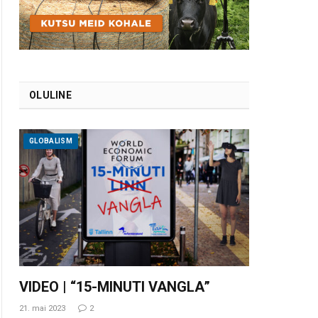
OLULINE
GLOBALISM
VIDEO | “15-MINUTI VANGLA”
21. mai 2023
2