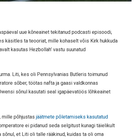
späeval uue kõneainet tekitanud podcasti episoodi,
es käsitles ta teooriat, mille kohaselt võis Kirk hukkuda
tavalt kasutas Hezbollah’ vastu suunatud
rma. Liti, kes oli Pennsylvanias Butleris toimunud
atore sõber, töötas nafta ja gaasi valdkonnas
 Owensi sõnul kasutati seal igapäevatöös lõhkeainet
, mille põhjustas
jäätmete põletamiseks kasutatud
omperatore ei pidanud seda selgitust kunagi täielikult
nul, et Liti oli talle rääkinud, kuidas ta oli oma