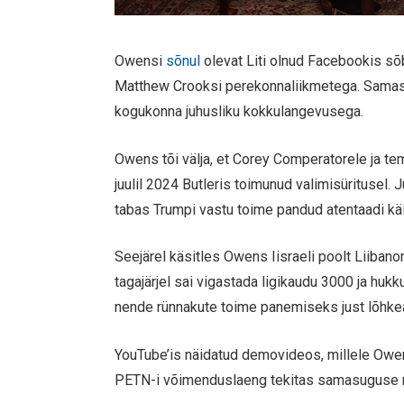
Owensi
sõnul
olevat Liti olnud Facebookis 
Matthew Crooksi perekonnaliikmetega. Samas m
kogukonna juhusliku kokkulangevusega.
Owens tõi välja, et Corey Comperatorele ja t
juulil 2024 Butleris toimunud valimisüritusel.
tabas Trumpi vastu toime pandud atentaadi käi
Seejärel käsitles Owens Iisraeli poolt Liibano
tagajärjel sai vigastada ligikaudu 3000 ja huk
nende rünnakute toime panemiseks just lõhke
YouTube’is näidatud demovideos, millele Owen
PETN-i võimenduslaeng tekitas samasuguse mõ