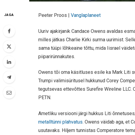
Peeter Proos |
Vanglaplaneet
JAGA
Uuriv ajakirjanik Candace Owens avaldas esma
milles jätkas Charlie Kirki surma uurimist. Sell
sama tüüpi lõhkeaine tõttu, mida Iisrael väide
piiparirünnakutes.
Owens tõi oma käsitluses esile ka Mark Liti su
Trumpi valimisüritusel hukkunud Corey Comper
tegutsevas ettevõttes Surefire Wireline LLC.
PETN.
Ametliku versiooni järgi hukkus Liti õnnetuses
metalltünni plahvatus
. Owens väidab aga, et C
usutavaks. Hiljem tunnistas Comperatore tema sõ