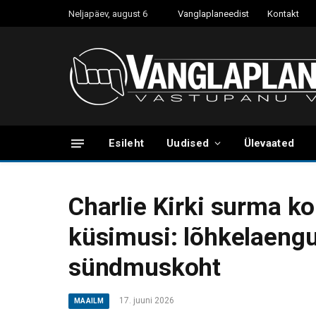
Neljapäev, august 6
Vanglaplaneedist
Kontakt
Esileht
Uudised
Ülevaated
Charlie Kirki surma k
küsimusi: lõhkelaengu
sündmuskoht
17. juuni 2026
MAAILM