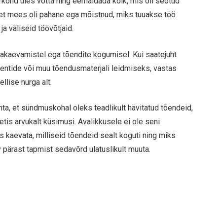
irkond üles võtta ning eemaldada kõik, mis oli seotud
 et mees oli pahane ega mõistnud, miks tuuakse töö
ja väliseid töövõtjaid.
akaevamistel ega tõendite kogumisel. Kui saatejuht
mentide või muu tõendusmaterjali leidmiseks, vastas
ellise nurga alt.
hta, et sündmuskohal oleks teadlikult hävitatud tõendeid,
etis arvukalt küsimusi. Avalikkusele ei ole seni
es kaevata, milliseid tõendeid sealt koguti ning miks
pärast tapmist sedavõrd ulatuslikult muuta.