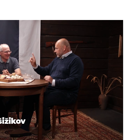
šižikov