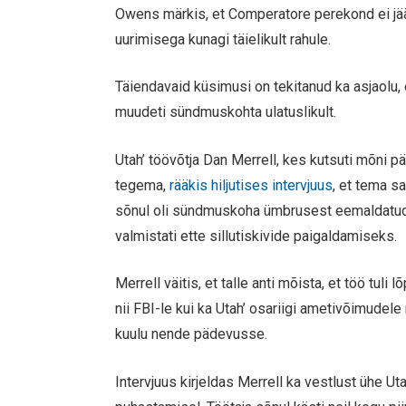
Owens märkis, et Comperatore perekond ei jä
uurimisega kunagi täielikult rahule.
Täiendavaid küsimusi on tekitanud ka asjaolu, 
muudeti sündmuskohta ulatuslikult.
Utah’ töövõtja Dan Merrell, kes kutsuti mõni p
tegema,
rääkis hiljutises intervjuus
, et tema s
sõnul oli sündmuskoha ümbrusest eemaldatud l
valmistati ette sillutiskivide paigaldamiseks.
Merrell väitis, et talle anti mõista, et töö tuli
nii FBI-le kui ka Utah’ osariigi ametivõimudele
kuulu nende pädevusse.
Intervjuus kirjeldas Merrell ka vestlust ühe Ut