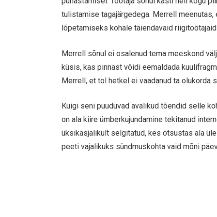
puhastamisel. Töötaja sõnul kästi neil kogu pi
tulistamise tagajärgedega. Merrell meenutas,
lõpetamiseks kohale täiendavaid riigitöötajaid 
Merrell sõnul ei osalenud tema meeskond välj
küsis, kas pinnast võidi eemaldada kuulifrag
Merrell, et tol hetkel ei vaadanud ta olukorda s
Kuigi seni puuduvad avalikud tõendid selle ko
on ala kiire ümberkujundamine tekitanud intern
üksikasjalikult selgitatud, kes otsustas ala ül
peeti vajalikuks sündmuskohta vaid mõni päev 