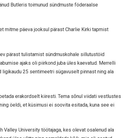
änud Butleris toimunud sündmuste föderaalse
et mitme päeva jooksul pärast Charlie Kirki tapmist
äev pärast tulistamist sündmuskohale sillutustöid
aabumise ajaks oli piirkond juba üles kaevatud. Merrelli
igikaudu 25 sentimeetri sügavuselt pinnast ning ala
 lõpetada erakordselt kiiresti. Tema sõnul viidati vestlustes
 ning öeldi, et küsimusi ei soovita esitada, kuna see ei
ah Valley University töötajaga, kes olevat osalenud ala