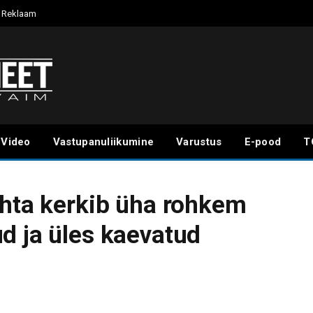
Reklaam
Video
Vastupanuliikumine
Varustus
E-pood
T
ohta kerkib üha rohkem
d ja üles kaevatud