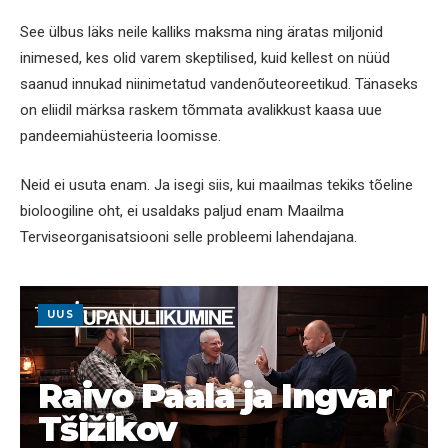
See ülbus läks neile kalliks maksma ning äratas miljonid
inimesed, kes olid varem skeptilised, kuid kellest on nüüd
saanud innukad niinimetatud vandenõuteoreetikud. Tänaseks
on eliidil märksa raskem tõmmata avalikkust kaasa uue
pandeemiahüsteeria loomisse.
Neid ei usuta enam. Ja isegi siis, kui maailmas tekiks tõeline
bioloogiline oht, ei usaldaks paljud enam Maailma
Terviseorganisatsiooni selle probleemi lahendajana.
UUS
Raivo Paala ja Ingvar
Tšižikov