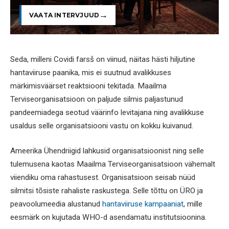
VAATA INTERVJUUD
Seda, milleni Covidi farsš on viinud, näitas hästi hiljutine
hantaviiruse paanika, mis ei suutnud avalikkuses
märkimisväärset reaktsiooni tekitada. Maailma
Terviseorganisatsioon on paljude silmis paljastunud
pandeemiadega seotud väärinfo levitajana ning avalikkuse
usaldus selle organisatsiooni vastu on kokku kuivanud.
Ameerika Ühendriigid lahkusid organisatsioonist ning selle
tulemusena kaotas Maailma Terviseorganisatsioon vähemalt
viiendiku oma rahastusest. Organisatsioon seisab nüüd
silmitsi tõsiste rahaliste raskustega. Selle tõttu on ÜRO ja
peavoolumeedia alustanud
hantaviiruse kampaaniat
, mille
eesmärk on kujutada WHO-d asendamatu institutsioonina.