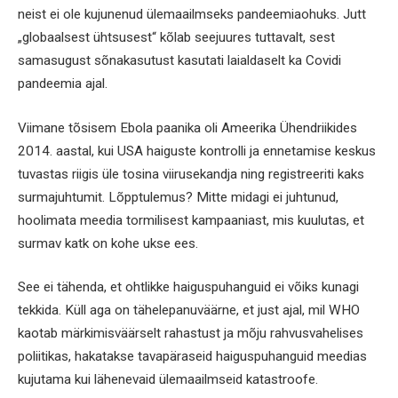
neist ei ole kujunenud ülemaailmseks pandeemiaohuks. Jutt
„globaalsest ühtsusest“ kõlab seejuures tuttavalt, sest
samasugust sõnakasutust kasutati laialdaselt ka Covidi
pandeemia ajal.
Viimane tõsisem Ebola paanika oli Ameerika Ühendriikides
2014. aastal, kui USA haiguste kontrolli ja ennetamise keskus
tuvastas riigis üle tosina viirusekandja ning registreeriti kaks
surmajuhtumit. Lõpptulemus? Mitte midagi ei juhtunud,
hoolimata meedia tormilisest kampaaniast, mis kuulutas, et
surmav katk on kohe ukse ees.
See ei tähenda, et ohtlikke haiguspuhanguid ei võiks kunagi
tekkida. Küll aga on tähelepanuväärne, et just ajal, mil WHO
kaotab märkimisväärselt rahastust ja mõju rahvusvahelises
poliitikas, hakatakse tavapäraseid haiguspuhanguid meedias
kujutama kui lähenevaid ülemaailmseid katastroofe.