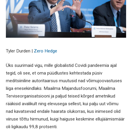
Tyler Durden |
Zero Hedge
Üks suurimaid vigu, mille globalistid Covidi pandeemia ajal
tegid, oli see, et oma püüdlustes kehtestada püsiv
meditsiiniline autoritaarsus muutusid nad võimujoovastuses
liiga enesekindlaks. Maailma Majandusfoorumi, Maailma
Terviseorganisatsiooni ja paljud teised kõrged ametnikud
rääkisid avalikult ning elevusega sellest, kui palju uut võimu
nad kavatsevad endale haarata olukorras, kus inimesed olid
viiruse tõttu hirmunud, kuigi haiguse keskmine ellujäämismäär
oli ligikaudu 99,8 protsenti.