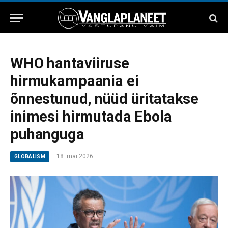
WHO hantaviiruse
hirmukampaania ei
õnnestunud, nüüd üritatakse
inimesi hirmutada Ebola
puhanguga
18. mai 2026
GLOBALISM