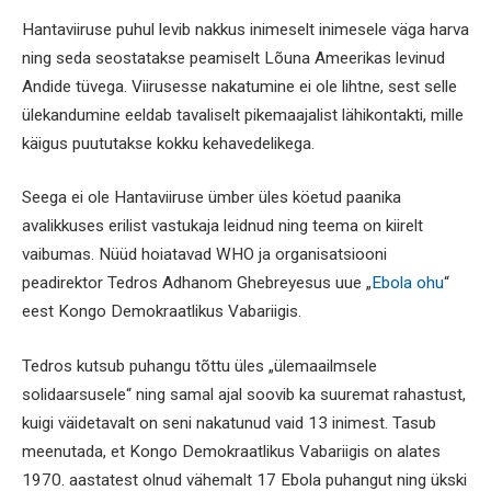
Hantaviiruse puhul levib nakkus inimeselt inimesele väga harva
ning seda seostatakse peamiselt Lõuna Ameerikas levinud
Andide tüvega. Viirusesse nakatumine ei ole lihtne, sest selle
ülekandumine eeldab tavaliselt pikemaajalist lähikontakti, mille
käigus puututakse kokku kehavedelikega.
Seega ei ole Hantaviiruse ümber üles köetud paanika
avalikkuses erilist vastukaja leidnud ning teema on kiirelt
vaibumas. Nüüd hoiatavad WHO ja organisatsiooni
peadirektor Tedros Adhanom Ghebreyesus uue „
Ebola ohu
“
eest Kongo Demokraatlikus Vabariigis.
Tedros kutsub puhangu tõttu üles „ülemaailmsele
solidaarsusele“ ning samal ajal soovib ka suuremat rahastust,
kuigi väidetavalt on seni nakatunud vaid 13 inimest. Tasub
meenutada, et Kongo Demokraatlikus Vabariigis on alates
1970. aastatest olnud vähemalt 17 Ebola puhangut ning ükski