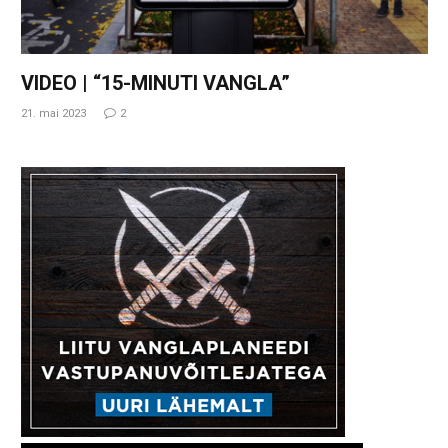
VIDEO | “15-MINUTI VANGLA”
21. mai 2023
2