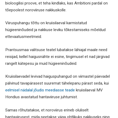
bioloogilisi proove, et teha kindlaks, kas Ambitioni pardal on
tõepoolest noroviiruse nakkuskolle.
Viiruspuhangu tõttu on kruiisilaeval karmistatud
hügieeninõudeid ja nakkuse leviku tõkestamiseks mõeldud
ettevaatusmeetmeid.
Prantsusmaa valitsuse teatel lubatakse lähiajal maale need
reisijad, kellel haigusnähte ei esine, tingimusel et nad järgivad
rangelt kätepesu ja muid hügieeninõudeid.
Kruiisilaevadel levivad haiguspuhangud on viimastel päevadel
pälvinud tavapärasest suuremat tähelepanu pärast seda, kui
eelmisel nädalal jõudis meediasse teade
kruiisilaeval MV
Hondius avastatud hantaviiruse juhtumist.
Samas rõhutatakse, et noroviirus erineb oluliselt
hantaviirusest, mida peetakse väga ohtlikuks nakkuseks ning