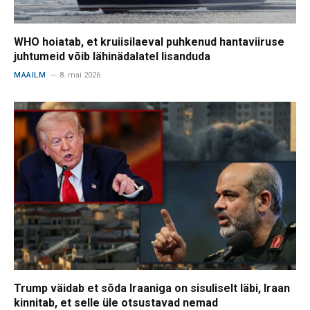
WHO hoiatab, et kruiisilaeval puhkenud hantaviiruse
juhtumeid võib lähinädalatel lisanduda
MAAILM
8. mai 2026
Trump väidab et sõda Iraaniga on sisuliselt läbi, Iraan
kinnitab, et selle üle otsustavad nemad