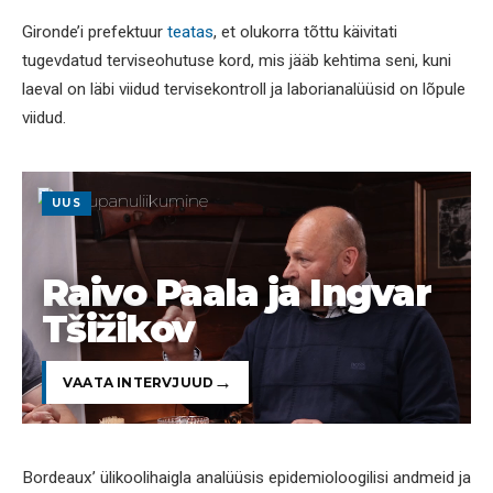
Gironde’i prefektuur
teatas
, et olukorra tõttu käivitati
tugevdatud terviseohutuse kord, mis jääb kehtima seni, kuni
laeval on läbi viidud tervisekontroll ja laborianalüüsid on lõpule
viidud.
UUS
Raivo Paala ja Ingvar
Tšižikov
VAATA INTERVJUUD
Bordeaux’ ülikoolihaigla analüüsis epidemioloogilisi andmeid ja