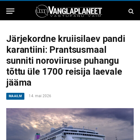
Järjekordne kruiisilaev pandi
karantiini: Prantsusmaal
sunniti noroviiruse puhangu
tõttu üle 1700 reisija laevale
jääma
14. mai 2026
MAAILM