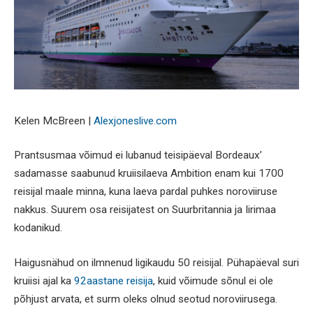
Kelen McBreen |
Alexjoneslive.com
Prantsusmaa võimud ei lubanud teisipäeval Bordeaux’
sadamasse saabunud kruiisilaeva Ambition enam kui 1700
reisijal maale minna, kuna laeva pardal puhkes noroviiruse
nakkus. Suurem osa reisijatest on Suurbritannia ja Iirimaa
kodanikud.
Haigusnähud on ilmnenud ligikaudu 50 reisijal. Pühapäeval suri
kruiisi ajal ka
92aastane reisija
, kuid võimude sõnul ei ole
põhjust arvata, et surm oleks olnud seotud noroviirusega.