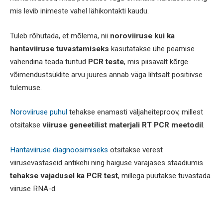
mis levib inimeste vahel lähikontakti kaudu.
Tuleb rõhutada, et mõlema, nii
noroviiruse kui ka
hantaviiruse tuvastamiseks
kasutatakse ühe peamise
vahendina teada tuntud
PCR teste
, mis piisavalt kõrge
võimendustsüklite arvu juures annab väga lihtsalt positiivse
tulemuse.
Noroviiruse puhul
tehakse enamasti väljaheiteproov, millest
otsitakse
viiruse geneetilist materjali RT PCR meetodil
.
Hantaviiruse diagnoosimiseks
otsitakse verest
viirusevastaseid antikehi ning haiguse varajases staadiumis
tehakse vajadusel ka PCR test
, millega püütakse tuvastada
viiruse RNA-d.