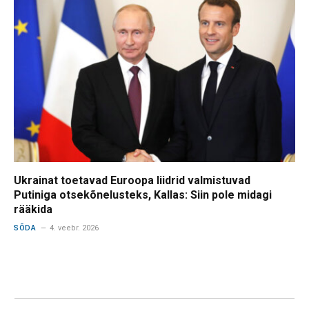
Ukrainat toetavad Euroopa liidrid valmistuvad
Putiniga otsekõnelusteks, Kallas: Siin pole midagi
rääkida
SÕDA
4. veebr. 2026