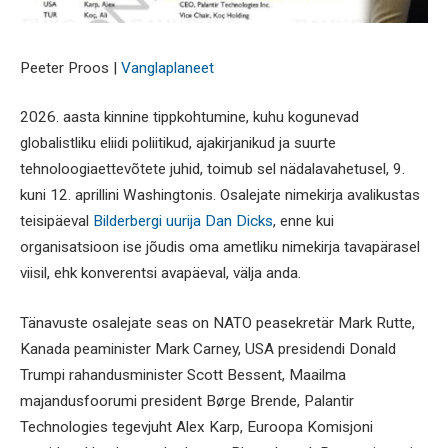
Peeter Proos |
Vanglaplaneet
2026. aasta kinnine tippkohtumine, kuhu kogunevad
globalistliku eliidi poliitikud, ajakirjanikud ja suurte
tehnoloogiaettevõtete juhid, toimub sel nädalavahetusel, 9.
kuni 12. aprillini Washingtonis. Osalejate nimekirja avalikustas
teisipäeval
Bilderbergi uurija Dan Dicks
, enne kui
organisatsioon ise jõudis oma ametliku nimekirja tavapärasel
viisil, ehk konverentsi avapäeval, välja anda.
Tänavuste osalejate seas on NATO peasekretär Mark Rutte,
Kanada peaminister Mark Carney, USA presidendi Donald
Trumpi rahandusminister Scott Bessent, Maailma
majandusfoorumi president Børge Brende, Palantir
Technologies tegevjuht Alex Karp, Euroopa Komisjoni