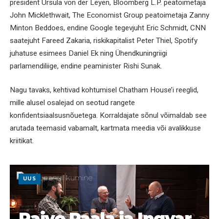
president Ursula von der Leyen, Bloomberg L.P. peatoimetaja
John Micklethwait, The Economist Group peatoimetaja Zanny
Minton Beddoes, endine Google tegevjuht Eric Schmidt, CNN
saatejuht Fareed Zakaria, riskikapitalist Peter Thiel, Spotify
juhatuse esimees Daniel Ek ning Ühendkuningriigi
parlamendiliige, endine peaminister Rishi Sunak.
Nagu tavaks, kehtivad kohtumisel Chatham House’i reeglid,
mille alusel osalejad on seotud rangete
konfidentsiaalsusnõuetega. Korraldajate sõnul võimaldab see
arutada teemasid vabamalt, kartmata meedia või avalikkuse
kriitikat.
UUS
Raivo Paala ja Ingvar