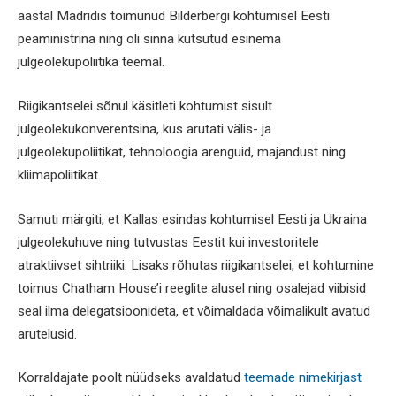
aastal Madridis toimunud Bilderbergi kohtumisel Eesti
peaministrina ning oli sinna kutsutud esinema
julgeolekupoliitika teemal.
Riigikantselei sõnul käsitleti kohtumist sisult
julgeolekukonverentsina, kus arutati välis- ja
julgeolekupoliitikat, tehnoloogia arenguid, majandust ning
kliimapoliitikat.
Samuti märgiti, et Kallas esindas kohtumisel Eesti ja Ukraina
julgeolekuhuve ning tutvustas Eestit kui investoritele
atraktiivset sihtriiki. Lisaks rõhutas riigikantselei, et kohtumine
toimus Chatham House’i reeglite alusel ning osalejad viibisid
seal ilma delegatsioonideta, et võimaldada võimalikult avatud
arutelusid.
Korraldajate poolt nüüdseks avaldatud
teemade nimekirjast