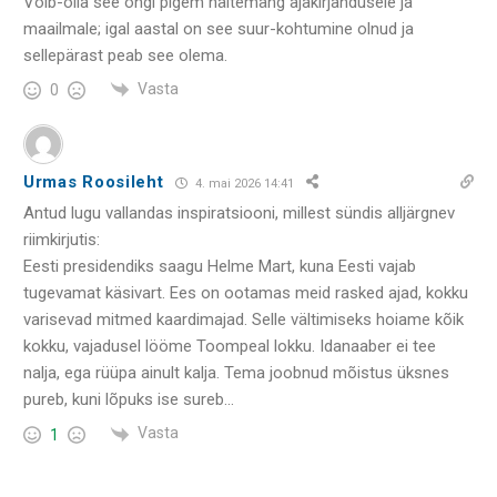
Võib-olla see ongi pigem näitemäng ajakirjandusele ja
maailmale; igal aastal on see suur-kohtumine olnud ja
sellepärast peab see olema.
Vasta
0
Urmas Roosileht
4. mai 2026 14:41
Antud lugu vallandas inspiratsiooni, millest sündis alljärgnev
riimkirjutis:
Eesti presidendiks saagu Helme Mart, kuna Eesti vajab
tugevamat käsivart. Ees on ootamas meid rasked ajad, kokku
varisevad mitmed kaardimajad. Selle vältimiseks hoiame kõik
kokku, vajadusel lööme Toompeal lokku. Idanaaber ei tee
nalja, ega rüüpa ainult kalja. Tema joobnud mõistus
üksnes
pureb, kuni lõpuks ise sureb…
Vasta
1