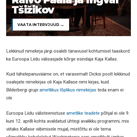
Tšižikov
VAATA INTERVJUUD
Lekkinud nimekirja järgi osaleb tänavusel kohtumisel taaskord
ka Euroopa Liidu välisasjade kõrge esindaja Kaja Kallas.
Kuid tähelepanuväärne on, et varasemalt Dicksi poolt lekkinud
osalejate nimekirjas oli Kaja Kallase nimi kirjas, kuid
Bilderbergi grupi
ametlikus lõplikus nimekirjas
teda enam ei
ole.
Euroopa Liidu välisteenistuse
ametlike teadete
põhjal ei ole 9.
kuni 12. aprilli kohta avaldatud ühtegi avalikku programmi, mis
viitaks Kallase viibimisele mujal, mistõttu ei ole tema
võimalikku kohalolekut Washingtonis seni ametlikult ümber