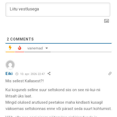
2
COMMENTS
vanemad
Eiki
10. apr. 2026 22:47
Mis sellest Kallasest?!
Kui koguneb selline suur seltskond siis on see nii-kui-nii
lihtsalt üks laat.
Mingid olulised arutlused peetakse maha kindlasti kusagil
väiksemas seltskonnas enne või pärast seda suurt kohtumist.