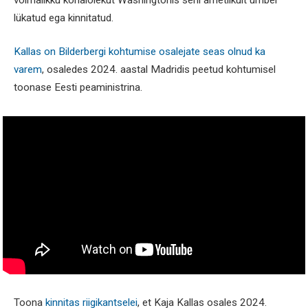
lükatud ega kinnitatud.
Kallas on Bilderbergi kohtumise osalejate seas olnud ka
varem
, osaledes 2024. aastal Madridis peetud kohtumisel
toonase Eesti peaministrina.
Toona
kinnitas riigikantselei
, et Kaja Kallas osales 2024.