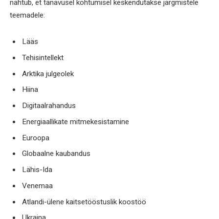
nähtub, et tänavusel kohtumisel keskendutakse järgmistele
teemadele:
Lääs
Tehisintellekt
Arktika julgeolek
Hiina
Digitaalrahandus
Energiaallikate mitmekesistamine
Euroopa
Globaalne kaubandus
Lähis-Ida
Venemaa
Atlandi-ülene kaitsetööstuslik koostöö
Ukraina