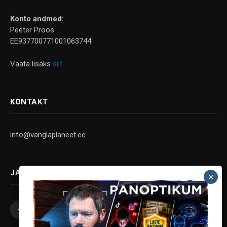
Konto andmed:
Peeter Proos
EE937700771001063744
Vaata lisaks
siit
KONTAKT
info@vanglaplaneet.ee
JÄLGI SOTSIAALMEEDIAS
Facebook
X
Instagram
YouTube
Telegram
(Twitter)