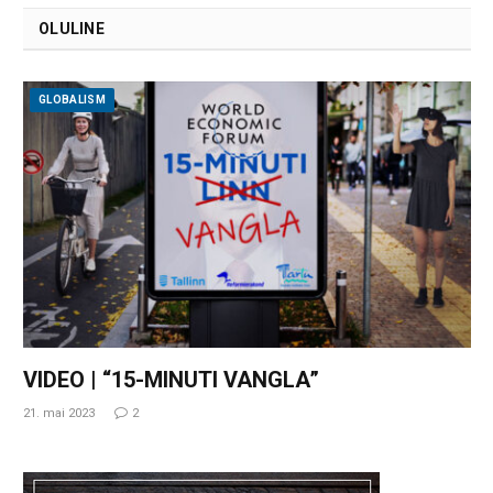
OLULINE
GLOBALISM
VIDEO | “15-MINUTI VANGLA”
21. mai 2023
2