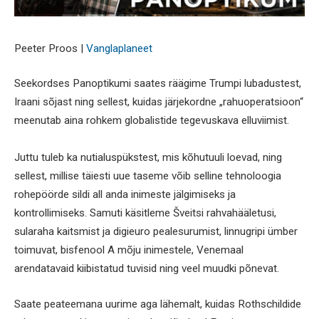
Peeter Proos |
Vanglaplaneet
Seekordses Panoptikumi saates räägime Trumpi lubadustest,
Iraani sõjast ning sellest, kuidas järjekordne „rahuoperatsioon“
meenutab aina rohkem globalistide tegevuskava elluviimist.
Juttu tuleb ka nutialuspükstest, mis kõhutuuli loevad, ning
sellest, millise täiesti uue taseme võib selline tehnoloogia
rohepöörde sildi all anda inimeste jälgimiseks ja
kontrollimiseks. Samuti käsitleme Šveitsi rahvahääletusi,
sularaha kaitsmist ja digieuro pealesurumist, linnugripi ümber
toimuvat, bisfenool A mõju inimestele, Venemaal
arendatavaid kiibistatud tuvisid ning veel muudki põnevat.
Saate peateemana uurime aga lähemalt, kuidas Rothschildide