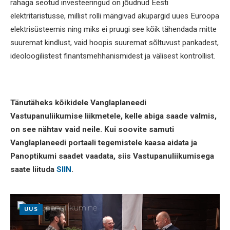
rahaga seotud investeeringud on jõudnud Eesti
elektritaristusse, millist rolli mängivad akupargid uues Euroopa
elektrisüsteemis ning miks ei pruugi see kõik tähendada mitte
suuremat kindlust, vaid hoopis suuremat sõltuvust pankadest,
ideoloogilistest finantsmehhanismidest ja välisest kontrollist.
Tänutäheks kõikidele Vanglaplaneedi
Vastupanuliikumise liikmetele, kelle abiga saade valmis,
on see nähtav vaid neile. Kui soovite samuti
Vanglaplaneedi portaali tegemistele kaasa aidata ja
Panoptikumi saadet vaadata, siis Vastupanuliikumisega
saate liituda
SIIN
.
UUS