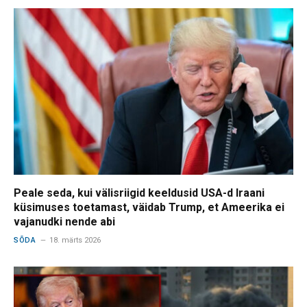
Peale seda, kui välisriigid keeldusid USA-d Iraani
küsimuses toetamast, väidab Trump, et Ameerika ei
vajanudki nende abi
SÕDA
18. märts 2026