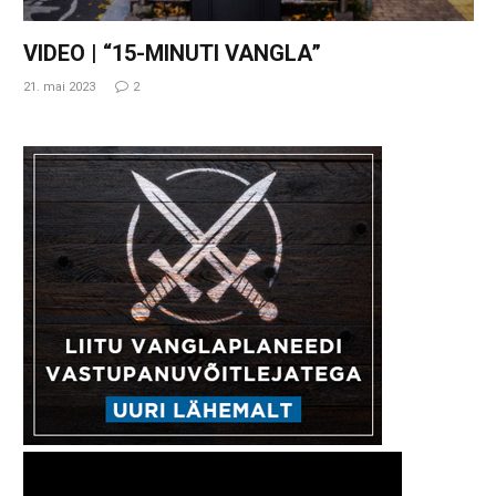
VIDEO | “15-MINUTI VANGLA”
21. mai 2023
2