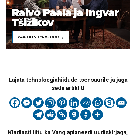
Raivo Paala ja Ingvar
Tšižikov
VAATA INTERVJUUD
Lajata tehnoloogiahiidude tsensuurile ja jaga
seda artiklit!
Kindlasti liitu ka Vanglaplaneedi uudiskirjaga,