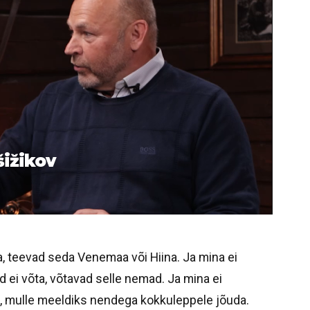
šižikov
, teevad seda Venemaa või Hiina. Ja mina ei
 ei võta, võtavad selle nemad. Ja mina ei
t, mulle meeldiks nendega kokkuleppele jõuda.