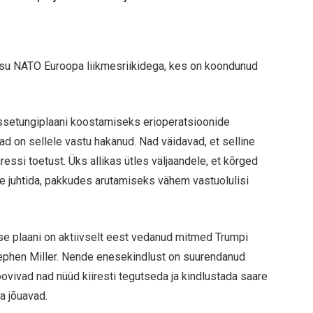
eisu NATO Euroopa liikmesriikidega, kes on koondunud
issetungiplaani koostamiseks erioperatsioonide
d on sellele vastu hakanud. Nad väidavad, et selline
i toetust. Üks allikas ütles väljaandele, et kõrged
le juhtida, pakkudes arutamiseks vähem vastuolulisi
se plaani on aktiivselt eest vedanud mitmed Trumpi
Stephen Miller. Nende enesekindlust on suurendanud
oovivad nad nüüd kiiresti tegutseda ja kindlustada saare
a jõuavad.