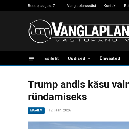
Reede, august 7
Vanglaplaneedist
Kontakt
Re
Esileht
Uudised
Ülevaated
Trump andis käsu val
ründamiseks
12. jaan. 2026
MAAILM