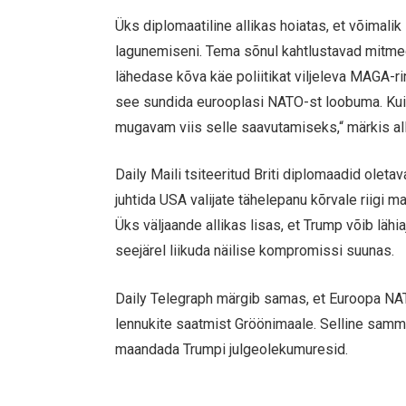
Üks diplomaatiline allikas hoiatas, et võimal
lagunemiseni. Tema sõnul kahtlustavad mitmed
lähedase kõva käe poliitikat viljeleva MAGA-r
see sundida eurooplasi NATO-st loobuma. Kui T
mugavam viis selle saavutamiseks,“ märkis all
Daily Maili tsiteeritud Briti diplomaadid ole
juhtida USA valijate tähelepanu kõrvale riigi 
Üks väljaande allikas lisas, et Trump võib lähi
seejärel liikuda näilise kompromissi suunas.
Daily Telegraph märgib samas, et Euroopa NAT
lennukite saatmist Gröönimaale. Selline samm 
maandada Trumpi julgeolekumuresid.