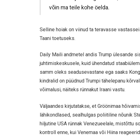
võin ma teile kohe öelda.
Selline hoiak on viinud ta teravasse vastass
Taani toetuseks.
Daily Maili andmetel andis Trump ülesande s
juhtimiskeskusele, kuid ühendatud staabiülema
samm oleks seadusevastane ega saaks Kongress
kindralid on püüdnud Trumpi tähelepanu kõrva
võimalusi, näiteks rünnakut Iraani vastu.
Väljaandes kirjutatakse, et Gröönimaa hõivami
lähikondlased, sealhulgas poliitiline nõunik 
hiljutine USA rünnak Venezueelale, mistõttu s
kontroll enne, kui Venemaa või Hiina reageerid