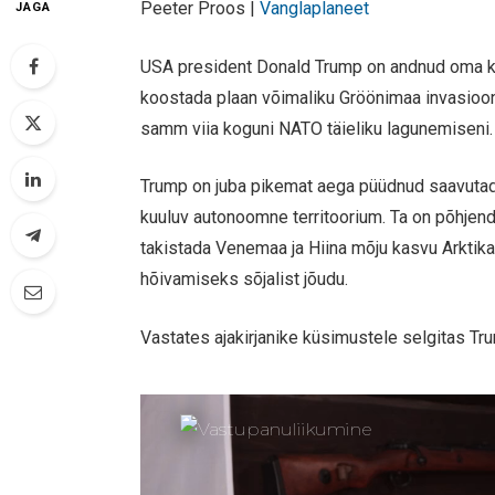
Peeter Proos |
Vanglaplaneet
JAGA
USA president Donald Trump on andnud oma kõ
koostada plaan võimaliku Gröönimaa invasiooni
samm viia koguni NATO täieliku lagunemiseni.
Trump on juba pikemat aega püüdnud saavutada
kuuluv autonoomne territoorium. Ta on põhjen
takistada Venemaa ja Hiina mõju kasvu Arktika
hõivamiseks sõjalist jõudu.
Vastates ajakirjanike küsimustele selgitas Tr