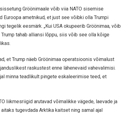
ik sissetung Gröönimaale võib viia NATO sisemise
 Euroopa ametnikud, et just see võibki olla Trumpi
ingi tegelik eesmärk. „Kui USA okupeerib Gröönimaa, võib
rump tahab alliansi lõppu, siis võib see olla kõige
ikas.
tavad, et Trump näeb Gröönimaa operatsioonis võimalust
majanduslikest raskustest enne lähenevaid vahevalimisi.
ajal minna teadlikult pingete eskaleerimise teed, et
O liikmesriigid arutavad võimalikke vägede, laevade ja
aitaks tugevdada Arktika kaitset ning samal ajal