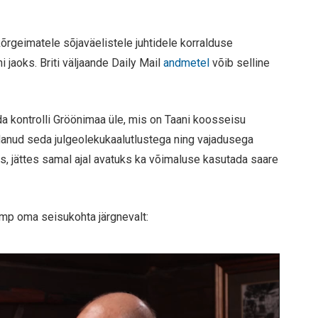
rgeimatele sõjaväelistele juhtidele korralduse
 jaoks. Briti väljaande Daily Mail
andmetel
võib selline
 kontrolli Gröönimaa üle, mis on Taani koosseisu
danud seda julgeolekukaalutlustega ning vajadusega
s, jättes samal ajal avatuks ka võimaluse kasutada saare
ump oma seisukohta järgnevalt: