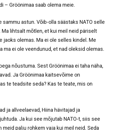
pidi – Gröönimaa saab olema meie.
le sammu astun. Võib-olla säästaks NATO selle
Ma lihtsalt mõtlen, et kui meil neid päriselt
e jaoks olemas. Ma ei ole selles kindel. Me
a ma ei ole veendunud, et nad oleksid olemas.
pega nõustuma. Sest Gröönimaa ei taha näha,
ravad. Ja Gröönimaa kaitsevõime on
as te teadsite seda? Kas te teate, mis on
d ja allveelaevad, Hiina hävitajad ja
l juhtuda. Ja kui see mõjutab NATO-t, siis see
on meid palju rohkem vaja kui meil neid. Seda