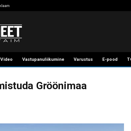
klaam
Video
Vastupanuliikumine
Varustus
E-pood
T
mistuda Gröönimaa