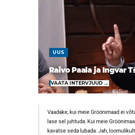
UUS
Raivo Paala ja Ingvar T
VAATA INTERVJUUD
Vaadake, kui meie Gröönimaad ei võta
lase sel juhtuda. Kui meie Gröönimaad
kavatse seda lubada. Jah, loomulikul