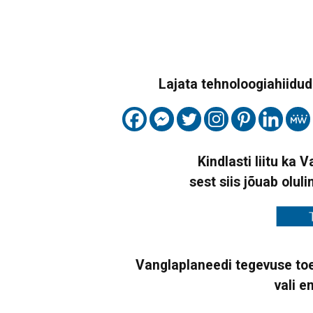
Lajata tehnoloogiahiidude
Kindlasti liitu ka 
sest siis jõuab oluli
Vanglaplaneedi tegevuse toe
vali e