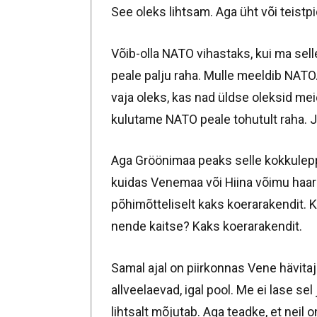
See oleks lihtsam. Aga üht või teist
Võib-olla NATO vihastaks, kui ma sel
peale palju raha. Mulle meeldib NATO. 
vaja oleks, kas nad üldse oleksid mei
kulutame NATO peale tohutult raha. J
Aga Gröönimaa peaks selle kokkulep
kuidas Venemaa või Hiina võimu haa
põhimõtteliselt kaks koerarakendit. K
nende kaitse? Kaks koerarakendit.
Samal ajal on piirkonnas Vene hävitaja
allveelaevad, igal pool. Me ei lase se
lihtsalt mõjutab. Aga teadke, et neil 