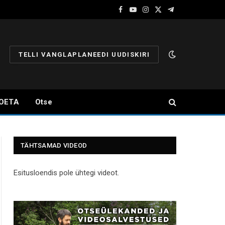
Facebook
YouTube
Instagram
X
Telegram
(Twitter)
TELLI VANGLAPLANEEDI UUDISKIRI
OETA
Otse
TÄHTSAMAD VIDEOD
Esitusloendis pole ühtegi videot.