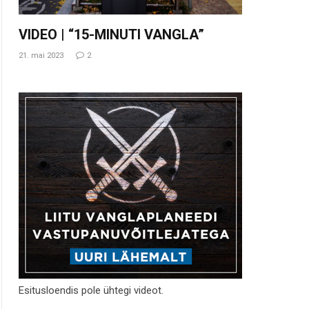
VIDEO | “15-MINUTI VANGLA”
21. mai 2023
2
Esitusloendis pole ühtegi videot.