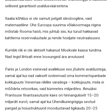
selliseid garantiisid usaldusväärsetena.
Itaalia kõhklus ei ole samuti pelgalt ideoloogiline, vaid
matemaatiline. Ühe Euroopa suurima võlakoormaga riigina
mõistab Rooma hästi, mis juhtub siis, kui turud hakkavad
kahtlema reservvaluutade ja nende hoidjate neutraalsuses.
Kumbki riik ei ole äkitselt hakanud Moskvale kaasa tundma.
Nad tegid lihtsalt enne loosungeid ära arvutused.
Pariis ja London esinevad avalikkuse ees jõuliste avaldustega,
samal ajal kui nad vaikselt isoleerivad oma kommertspankade
kokkupuute Venemaa riiklike varadega – kokkupuute, mida ei
mõõdeta retoorikas, vaid kümnetes miljardites. Ainuüksi
Prantsuse finantsasutuste käes on hinnanguliselt 15–20
miljardit eurot, samal ajal kui Ühendkuningriigiga seotud
pangad ja hoiustruktuurid moodustavad ligikaudu 20–25