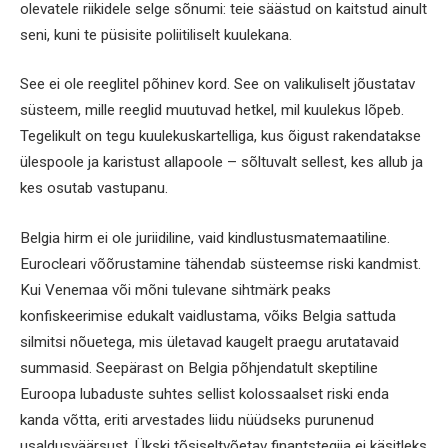
olevatele riikidele selge sõnumi: teie säästud on kaitstud ainult
seni, kuni te püsisite poliitiliselt kuulekana.
See ei ole reeglitel põhinev kord. See on valikuliselt jõustatav
süsteem, mille reeglid muutuvad hetkel, mil kuulekus lõpeb.
Tegelikult on tegu kuulekuskartelliga, kus õigust rakendatakse
ülespoole ja karistust allapoole – sõltuvalt sellest, kes allub ja
kes osutab vastupanu.
Belgia hirm ei ole juriidiline, vaid kindlustusmatemaatiline.
Eurocleari võõrustamine tähendab süsteemse riski kandmist.
Kui Venemaa või mõni tulevane sihtmärk peaks
konfiskeerimise edukalt vaidlustama, võiks Belgia sattuda
silmitsi nõuetega, mis ületavad kaugelt praegu arutatavaid
summasid. Seepärast on Belgia põhjendatult skeptiline
Euroopa lubaduste suhtes sellist kolossaalset riski enda
kanda võtta, eriti arvestades liidu nüüdseks purunenud
usaldusväärsust. Ükski tõsiseltvõetav finantstegija ei käsitleks