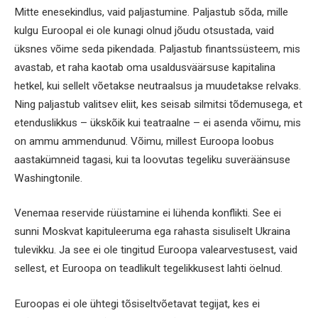
Mitte enesekindlus, vaid paljastumine. Paljastub sõda, mille
kulgu Euroopal ei ole kunagi olnud jõudu otsustada, vaid
üksnes võime seda pikendada. Paljastub finantssüsteem, mis
avastab, et raha kaotab oma usaldusväärsuse kapitalina
hetkel, kui sellelt võetakse neutraalsus ja muudetakse relvaks.
Ning paljastub valitsev eliit, kes seisab silmitsi tõdemusega, et
etenduslikkus – ükskõik kui teatraalne – ei asenda võimu, mis
on ammu ammendunud. Võimu, millest Euroopa loobus
aastakümneid tagasi, kui ta loovutas tegeliku suveräänsuse
Washingtonile.
Venemaa reservide rüüstamine ei lühenda konflikti. See ei
sunni Moskvat kapituleeruma ega rahasta sisuliselt Ukraina
tulevikku. Ja see ei ole tingitud Euroopa valearvestusest, vaid
sellest, et Euroopa on teadlikult tegelikkusest lahti öelnud.
Euroopas ei ole ühtegi tõsiseltvõetavat tegijat, kes ei