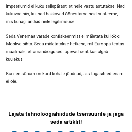
Impeeriumid ei kuku sellepärast, et neile vastu astutakse. Nad
kukuvad siis, kui nad hakkavad õõnestama neid süsteeme,
mis kunagi andsid neile legitiimsuse.
Seda Venemaa varade konfiskeerimist ei mäletata kui lööki
Moskva pihta. Seda mäletatakse hetkena, mil Euroopa teatas
maailmale, et omandiõigused lõpevad seal, kus algab
kuulekus.
Kui see sõnum on kord kohale jõudnud, siis tagasiteed enam
ei ole.
Lajata tehnoloogiahiidude tsensuurile ja jaga
seda artiklit!