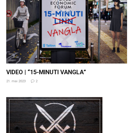
VIDEO | “15-MINUTI VANGLA”
21. mai 2023
2