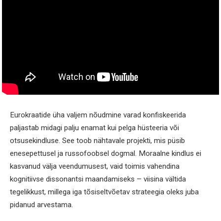
Eurokraatide üha valjem nõudmine varad konfiskeerida
paljastab midagi palju enamat kui pelga hüsteeria või
otsusekindluse. See toob nähtavale projekti, mis püsib
enesepettusel ja russofoobsel dogmal. Moraalne kindlus ei
kasvanud välja veendumusest, vaid toimis vahendina
kognitiivse dissonantsi maandamiseks – viisina vältida
tegelikkust, millega iga tõsiseltvõetav strateegia oleks juba
pidanud arvestama.