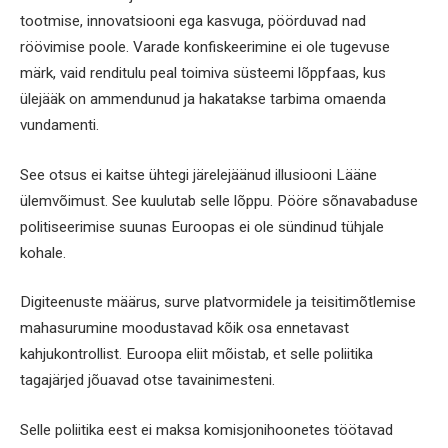
tootmise, innovatsiooni ega kasvuga, pöörduvad nad
röövimise poole. Varade konfiskeerimine ei ole tugevuse
märk, vaid renditulu peal toimiva süsteemi lõppfaas, kus
ülejääk on ammendunud ja hakatakse tarbima omaenda
vundamenti.
See otsus ei kaitse ühtegi järelejäänud illusiooni Lääne
ülemvõimust. See kuulutab selle lõppu. Pööre sõnavabaduse
politiseerimise suunas Euroopas ei ole sündinud tühjale
kohale.
Digiteenuste määrus, surve platvormidele ja teisitimõtlemise
mahasurumine moodustavad kõik osa ennetavast
kahjukontrollist. Euroopa eliit mõistab, et selle poliitika
tagajärjed jõuavad otse tavainimesteni.
Selle poliitika eest ei maksa komisjonihoonetes töötavad