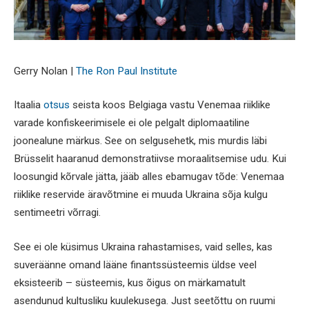
Gerry Nolan |
The Ron Paul Institute
Itaalia
otsus
seista koos Belgiaga vastu Venemaa riiklike
varade konfiskeerimisele ei ole pelgalt diplomaatiline
joonealune märkus. See on selgusehetk, mis murdis läbi
Brüsselit haaranud demonstratiivse moraalitsemise udu. Kui
loosungid kõrvale jätta, jääb alles ebamugav tõde: Venemaa
riiklike reservide äravõtmine ei muuda Ukraina sõja kulgu
sentimeetri võrragi.
See ei ole küsimus Ukraina rahastamises, vaid selles, kas
suveräänne omand lääne finantssüsteemis üldse veel
eksisteerib – süsteemis, kus õigus on märkamatult
asendunud kultusliku kuulekusega. Just seetõttu on ruumi