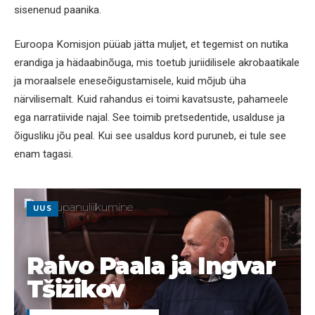
sisenenud paanika.
Euroopa Komisjon püüab jätta muljet, et tegemist on nutika
erandiga ja hädaabinõuga, mis toetub juriidilisele akrobaatikale
ja moraalsele eneseõigustamisele, kuid mõjub üha
närvilisemalt. Kuid rahandus ei toimi kavatsuste, pahameele
ega narratiivide najal. See toimib pretsedentide, usalduse ja
õigusliku jõu peal. Kui see usaldus kord puruneb, ei tule see
enam tagasi.
UUS
Raivo Paala ja Ingvar
Tšižikov