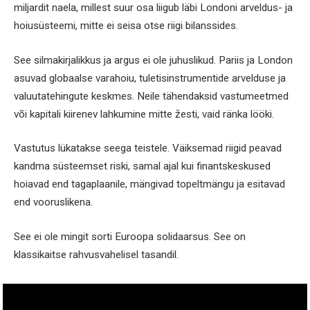
miljardit naela, millest suur osa liigub läbi Londoni arveldus- ja
hoiusüsteemi, mitte ei seisa otse riigi bilanssides.
See silmakirjalikkus ja argus ei ole juhuslikud. Pariis ja London
asuvad globaalse varahoiu, tuletisinstrumentide arvelduse ja
valuutatehingute keskmes. Neile tähendaksid vastumeetmed
või kapitali kiirenev lahkumine mitte žesti, vaid ränka lööki.
Vastutus lükatakse seega teistele. Väiksemad riigid peavad
kandma süsteemset riski, samal ajal kui finantskeskused
hoiavad end tagaplaanile, mängivad topeltmängu ja esitavad
end vooruslikena.
See ei ole mingit sorti Euroopa solidaarsus. See on
klassikaitse rahvusvahelisel tasandil.