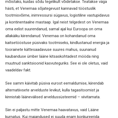
mõistaks, kuidas sõdu tegelikult võidetakse. Teatakse väga
hästi, et Venemaa sõjategevust kannavad tööstuslik
tootmisvõime, inimressursi sügavus, logistiline vastupidavus
ja kontinentaalne mastaap. Igal neist telgedest on Venemaa
oma eelist suurendanud, samal ajal kui Euroopa on oma
allakäiku kiirendanud. Venemaa on kohandanud oma
kaitsetööstuse püsivaks tootmiseks, kindlustanud energia ja
toorainete kättesaadavuse suures mahus, suunanud
kaubanduse ümber lääne kitsaskohtadest mööda ning
muutnud sanktsioonid kasvuteguriks. See ei ole oletus, vaid
vaadeldav fakt.
See samm käivitab püsiva eurost eemaldumise, kiirendab
alternatiivsete arvelduste levikut, kulla tagasitoomist ja
kinnistab läänevälised arveldussüsteemid – viivitamata.
Siin ei paljastu mitte Venemaa haavatavus, vaid Lääne
kurnatus. Kui majandused ei suuda enam konkureerida