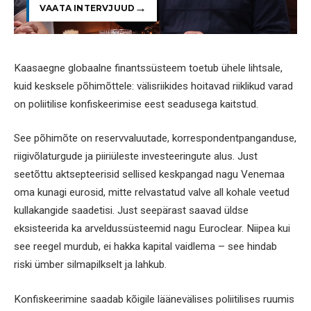
VAATA INTERVJUUD
Kaasaegne globaalne finantssüsteem toetub ühele lihtsale,
kuid kesksele põhimõttele: välisriikides hoitavad riiklikud varad
on poliitilise konfiskeerimise eest seadusega kaitstud.
See põhimõte on reservvaluutade, korrespondentpanganduse,
riigivõlaturgude ja piiriüleste investeeringute alus. Just
seetõttu aktsepteerisid sellised keskpangad nagu Venemaa
oma kunagi eurosid, mitte relvastatud valve all kohale veetud
kullakangide saadetisi. Just seepärast saavad üldse
eksisteerida ka arveldussüsteemid nagu Euroclear. Niipea kui
see reegel murdub, ei hakka kapital vaidlema – see hindab
riski ümber silmapilkselt ja lahkub.
Konfiskeerimine saadab kõigile läänevälises poliitilises ruumis