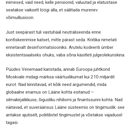
inimesed, vaid need, kelle pensionid, valuutad ja elatustase
seatakse vaikselt löögi alla, et säilitada murenev
võimuillusioon.
Just seepärast tuli vastuhääl neutraliseerida enne
konfiskeerimise katset, mitte pärast seda. Kriitika nimetati
ennetavalt desinformatsiooniks. Arutelu kodeeriti ümber
eksistentsiaalseks ohuks, vaba sõna käsitleti julgeolekuriskina.
Püüdes Venemaad karistada, annab Euroopa juhtkond
Moskvale midagi märksa väärtuslikumat kui 210 miljardit
eurot. Nad kinnitavad, et kõik need argumendid, mida
globaalne enamus on Lääne kohta esitanud –
silmakirjalikkuse, õigusliku nihilismi ja finantssunni kohta. Nad
näitavad, et suveräänsus Lääne süsteemis on tingimuslik: see
antakse ajutiselt, poliitilistel tingimustel ja võetakse vajadusel
tagasi.