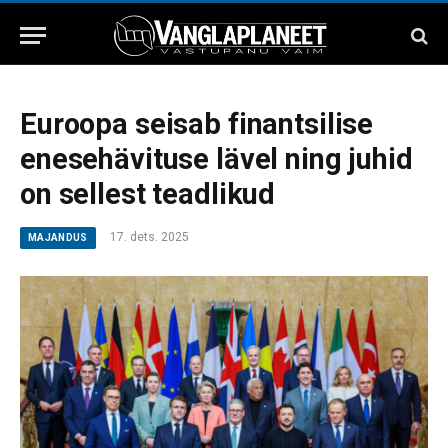
Euroopa seisab finantsilise
enesehävituse lävel ning juhid
on sellest teadlikud
17. dets. 2025
MAJANDUS