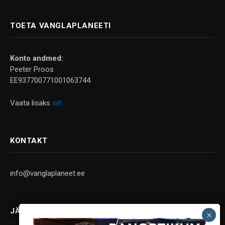
TOETA VANGLAPLANEETI
Konto andmed:
Peeter Proos
EE937700771001063744
Vaata lisaks
siit
KONTAKT
info@vanglaplaneet.ee
JÄLGI SOTSIAALMEEDIAS