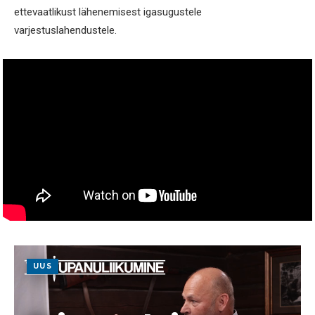
ettevaatlikust lähenemisest igasugustele
varjestuslahendustele.
UUS