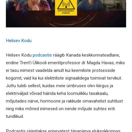
Helisev Kodu
Helisev Kodu
podcastis
räägib Kanada keskkonnateadlane,
endine Trent’i Ülikooli emeriitprofessor dr Magda Havas, miks
ei tasu inimest vaadelda ainult kui keemiliste protsesside
kogumit, vaid ka kui elektriliste signaalidega toimivat tervikut.
Juttu tuleb sellest, kuidas meie ümbruses olev kiirgus ja
elektriväljad võivad häirida keha loomulikku tasakaalu,
mõjutades närve, hormoone ja rakkude omavahelist suhtlust
ning miks mõned inimesed on nende mõjude suhtes eriti
tundlikud.
Podcastis räägitakse erinevatest tänapäeva elukeskkonnas