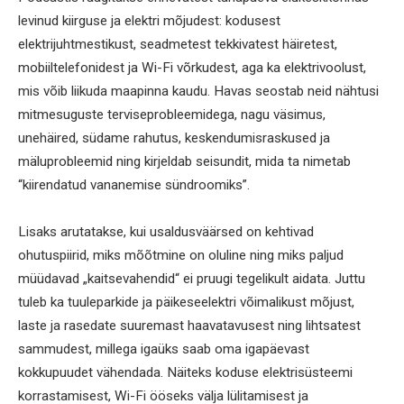
levinud kiirguse ja elektri mõjudest: kodusest
elektrijuhtmestikust, seadmetest tekkivatest häiretest,
mobiiltelefonidest ja Wi-Fi võrkudest, aga ka elektrivoolust,
mis võib liikuda maapinna kaudu. Havas seostab neid nähtusi
mitmesuguste terviseprobleemidega, nagu väsimus,
unehäired, südame rahutus, keskendumisraskused ja
mäluprobleemid ning kirjeldab seisundit, mida ta nimetab
“kiirendatud vananemise sündroomiks”.
Lisaks arutatakse, kui usaldusväärsed on kehtivad
ohutuspiirid, miks mõõtmine on oluline ning miks paljud
müüdavad „kaitsevahendid“ ei pruugi tegelikult aidata. Juttu
tuleb ka tuuleparkide ja päikeseelektri võimalikust mõjust,
laste ja rasedate suuremast haavatavusest ning lihtsatest
sammudest, millega igaüks saab oma igapäevast
kokkupuudet vähendada. Näiteks koduse elektrisüsteemi
korrastamisest, Wi-Fi ööseks välja lülitamisest ja