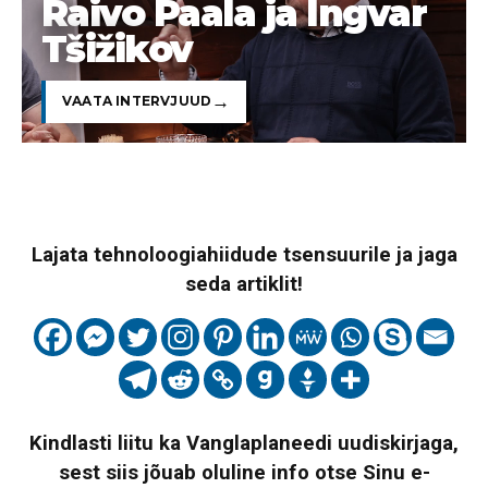
Raivo Paala ja Ingvar
Tšižikov
VAATA INTERVJUUD
Lajata tehnoloogiahiidude tsensuurile ja jaga
seda artiklit!
Kindlasti liitu ka Vanglaplaneedi uudiskirjaga,
sest siis jõuab oluline info otse Sinu e-