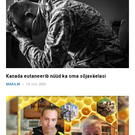
Kanada eutaneerib nüüd ka oma sõjaväelasi
MAAILM
14. nov. 2025