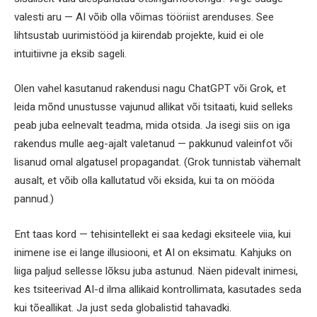
valesti aru — AI võib olla võimas tööriist arenduses. See
lihtsustab uurimistööd ja kiirendab projekte, kuid ei ole
intuitiivne ja eksib sageli.
Olen vahel kasutanud rakendusi nagu ChatGPT või Grok, et
leida mõnd unustusse vajunud allikat või tsitaati, kuid selleks
peab juba eelnevalt teadma, mida otsida. Ja isegi siis on iga
rakendus mulle aeg-ajalt valetanud — pakkunud valeinfot või
lisanud omal algatusel propagandat. (Grok tunnistab vähemalt
ausalt, et võib olla kallutatud või eksida, kui ta on mööda
pannud.)
Ent taas kord — tehisintellekt ei saa kedagi eksiteele viia, kui
inimene ise ei lange illusiooni, et AI on eksimatu. Kahjuks on
liiga paljud sellesse lõksu juba astunud. Näen pidevalt inimesi,
kes tsiteerivad AI-d ilma allikaid kontrollimata, kasutades seda
kui tõeallikat. Ja just seda globalistid tahavadki.