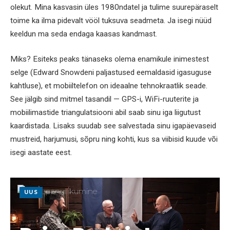
olekut. Mina kasvasin üles 1980ndatel ja tulime suurepäraselt
toime ka ilma pidevalt vööl tuksuva seadmeta. Ja isegi nüüd
keeldun ma seda endaga kaasas kandmast.
Miks? Esiteks peaks tänaseks olema enamikule inimestest
selge (Edward Snowdeni paljastused eemaldasid igasuguse
kahtluse), et mobiiltelefon on ideaalne tehnokraatlik seade.
See jälgib sind mitmel tasandil — GPS-i, WiFi-ruuterite ja
mobiilimastide triangulatsiooni abil saab sinu iga liigutust
kaardistada. Lisaks suudab see salvestada sinu igapäevaseid
mustreid, harjumusi, sõpru ning kohti, kus sa viibisid kuude või
isegi aastate eest.
UUS