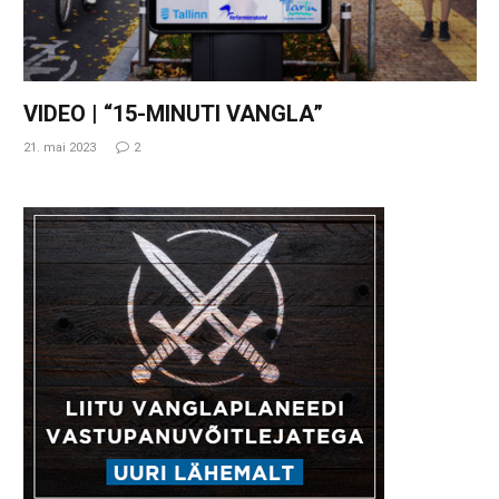
VIDEO | “15-MINUTI VANGLA”
21. mai 2023
2