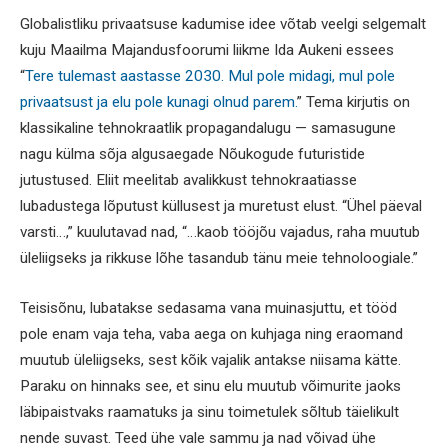
Globalistliku privaatsuse kadumise idee võtab veelgi selgemalt
kuju Maailma Majandusfoorumi liikme Ida Aukeni essees
“
Tere tulemast aastasse 2030. Mul pole midagi, mul pole
privaatsust ja elu pole kunagi olnud parem.
” Tema kirjutis on
klassikaline tehnokraatlik propagandalugu — samasugune
nagu külma sõja algusaegade Nõukogude futuristide
jutustused. Eliit meelitab avalikkust tehnokraatiasse
lubadustega lõputust küllusest ja muretust elust. “Ühel päeval
varsti…,” kuulutavad nad, “…kaob tööjõu vajadus, raha muutub
üleliigseks ja rikkuse lõhe tasandub tänu meie tehnoloogiale.”
Teisisõnu, lubatakse sedasama vana muinasjuttu, et tööd
pole enam vaja teha, vaba aega on kuhjaga ning eraomand
muutub üleliigseks, sest kõik vajalik antakse niisama kätte.
Paraku on hinnaks see, et sinu elu muutub võimurite jaoks
läbipaistvaks raamatuks ja sinu toimetulek sõltub täielikult
nende suvast. Teed ühe vale sammu ja nad võivad ühe