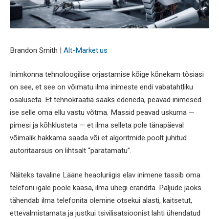
Brandon Smith |
Alt-Market.us
Inimkonna tehnoloogilise orjastamise kõige kõnekam tõsiasi
on see, et see on võimatu ilma inimeste endi vabatahtliku
osaluseta. Et tehnokraatia saaks edeneda, peavad inimesed
ise selle oma ellu vastu võtma. Massid peavad uskuma —
pimesi ja kõhklusteta — et ilma selleta pole tänapäeval
võimalik hakkama saada või et algoritmide poolt juhitud
autoritaarsus on lihtsalt “paratamatu”.
Näiteks tavaline Lääne heaoluriigis elav inimene tassib oma
telefoni igale poole kaasa, ilma ühegi erandita. Paljude jaoks
tähendab ilma telefonita olemine otsekui alasti, kaitsetut,
ettevalmistamata ja justkui tsivilisatsioonist lahti ühendatud