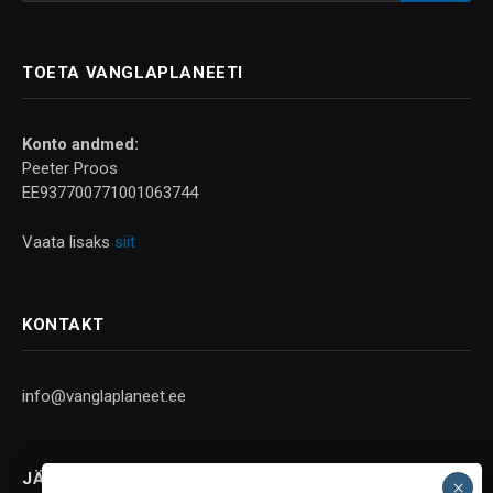
TOETA VANGLAPLANEETI
Konto andmed:
Peeter Proos
EE937700771001063744
Vaata lisaks
siit
KONTAKT
info@vanglaplaneet.ee
JÄLGI SOTSIAALMEEDIAS