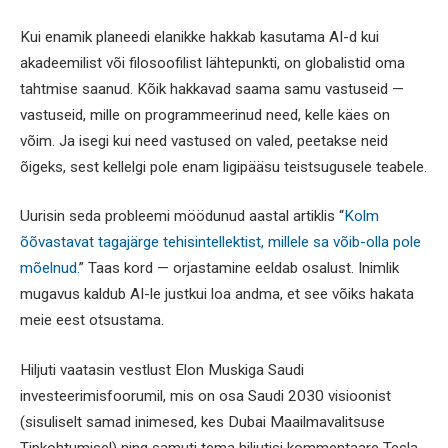
Kui enamik planeedi elanikke hakkab kasutama AI-d kui
akadeemilist või filosoofilist lähtepunkti, on globalistid oma
tahtmise saanud. Kõik hakkavad saama samu vastuseid —
vastuseid, mille on programmeerinud need, kelle käes on
võim. Ja isegi kui need vastused on valed, peetakse neid
õigeks, sest kellelgi pole enam ligipääsu teistsugusele teabele.
Uurisin seda probleemi möödunud aastal artiklis “
Kolm
õõvastavat tagajärge tehisintellektist, millele sa võib-olla pole
mõelnud.
” Taas kord — orjastamine eeldab osalust. Inimlik
mugavus kaldub AI-le justkui loa andma, et see võiks hakata
meie eest otsustama.
Hiljuti vaatasin vestlust Elon Muskiga Saudi
investeerimisfoorumil, mis on osa Saudi 2030 visioonist
(sisuliselt samad inimesed, kes Dubai Maailmavalitsuse
Tipkohtumisel) ning samuti tema hiljutisi kommentaare Tesla