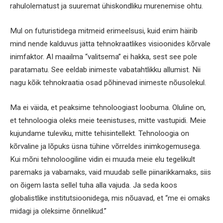
rahulolematust ja suuremat ühiskondliku murenemise ohtu.
Mul on futuristidega mitmeid erimeelsusi, kuid enim häirib
mind nende kalduvus jätta tehnokraatlikes visioonides kõrvale
inimfaktor. AI maailma “valitsema” ei hakka, sest see pole
paratamatu. See eeldab inimeste vabatahtlikku allumist. Nii
nagu kõik tehnokraatia osad põhinevad inimeste nõusolekul.
Ma ei väida, et peaksime tehnoloogiast loobuma. Oluline on,
et tehnoloogia oleks meie teenistuses, mitte vastupidi. Meie
kujundame tuleviku, mitte tehisintellekt. Tehnoloogia on
kõrvaline ja lõpuks üsna tühine võrreldes inimkogemusega.
Kui mõni tehnoloogiline vidin ei muuda meie elu tegelikult
paremaks ja vabamaks, vaid muudab selle piinarikkamaks, siis
on õigem lasta sellel tuha alla vajuda. Ja seda koos
globalistlike institutsioonidega, mis nõuavad, et “me ei omaks
midagi ja oleksime õnnelikud.”