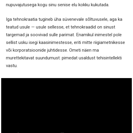
nupuvajutusega kogu sinu senise elu kokku kukutada.
Iga tehnokraatia tugineb üha süvenevale sõltuvusele, aga ka
teatud usule — usule sellesse, et tehnokraadid on sinust
targemad ja soovivad sulle parimat. Enamikul inimestel pole
sellist usku isegi kaasinimestesse, eriti mitte riigiametnikesse
või korporatsioonide juhtidesse. Ometi näen ma
murettekitavat suundumust: pimedat usaldust tehisintellekti
vastu.