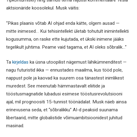
aktsionäride koosolekul. Musk väitis:
“Pikas plaanis võtab AI ohjad enda kätte, olgem ausad —
mitte inimesed… Kui tehisintellekt ületab tohutult inimintellekti
kogusumma, on raske ette kujutada, et ükski inimene jääks
tegelikult juhtima. Peame vaid tagama, et AI oleks sõbralik…”
Ta
kirjeldas
ka üsna utoopilist nägemust lähikümnenditest —
nagu futuristid ikka — ennustades maailma, kus tööd pole,
nappust pole ja kaovad ka suurem osa tänastest inimlikest
muredest. See meenutab hämmastavalt eliitide ja
tööstusmagnatide lubadusi esimese tööstusrevolutsiooni
ajal, mil prognoositi 15-tunnist töönädalat. Musk näeb ainsa
erinevusena seda, et “sõbralikku” AI-d peaksid suunama
libertaarid, mitte globalistide võimuambitsioonidest juhitud
masinad.