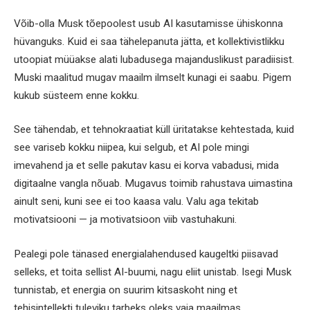
Võib-olla Musk tõepoolest usub AI kasutamisse ühiskonna
hüvanguks. Kuid ei saa tähelepanuta jätta, et kollektivistlikku
utoopiat müüakse alati lubadusega majanduslikust paradiisist.
Muski maalitud mugav maailm ilmselt kunagi ei saabu. Pigem
kukub süsteem enne kokku.
See tähendab, et tehnokraatiat küll üritatakse kehtestada, kuid
see variseb kokku niipea, kui selgub, et AI pole mingi
imevahend ja et selle pakutav kasu ei korva vabadusi, mida
digitaalne vangla nõuab. Mugavus toimib rahustava uimastina
ainult seni, kuni see ei too kaasa valu. Valu aga tekitab
motivatsiooni — ja motivatsioon viib vastuhakuni.
Pealegi pole tänased energialahendused kaugeltki piisavad
selleks, et toita sellist AI-buumi, nagu eliit unistab. Isegi Musk
tunnistab, et energia on suurim kitsaskoht ning et
tehisintellekti tuleviku tarbeks oleks vaja maailmas