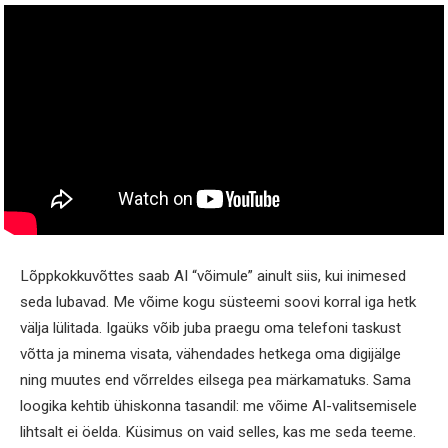
Lõppkokkuvõttes saab AI “võimule” ainult siis, kui inimesed
seda lubavad. Me võime kogu süsteemi soovi korral iga hetk
välja lülitada. Igaüks võib juba praegu oma telefoni taskust
võtta ja minema visata, vähendades hetkega oma digijälge
ning muutes end võrreldes eilsega pea märkamatuks. Sama
loogika kehtib ühiskonna tasandil: me võime AI-valitsemisele
lihtsalt ei öelda. Küsimus on vaid selles, kas me seda teeme.