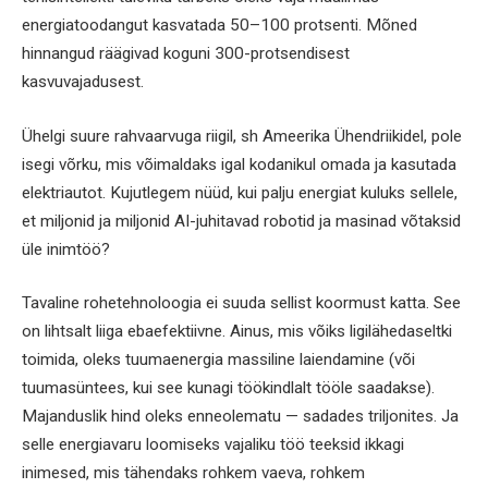
energiatoodangut kasvatada 50–100 protsenti. Mõned
hinnangud räägivad koguni 300-protsendisest
kasvuvajadusest.
Ühelgi suure rahvaarvuga riigil, sh Ameerika Ühendriikidel, pole
isegi võrku, mis võimaldaks igal kodanikul omada ja kasutada
elektriautot. Kujutlegem nüüd, kui palju energiat kuluks sellele,
et miljonid ja miljonid AI-juhitavad robotid ja masinad võtaksid
üle inimtöö?
Tavaline rohetehnoloogia ei suuda sellist koormust katta. See
on lihtsalt liiga ebaefektiivne. Ainus, mis võiks ligilähedaseltki
toimida, oleks tuumaenergia massiline laiendamine (või
tuumasüntees, kui see kunagi töökindlalt tööle saadakse).
Majanduslik hind oleks enneolematu — sadades triljonites. Ja
selle energiavaru loomiseks vajaliku töö teeksid ikkagi
inimesed, mis tähendaks rohkem vaeva, rohkem