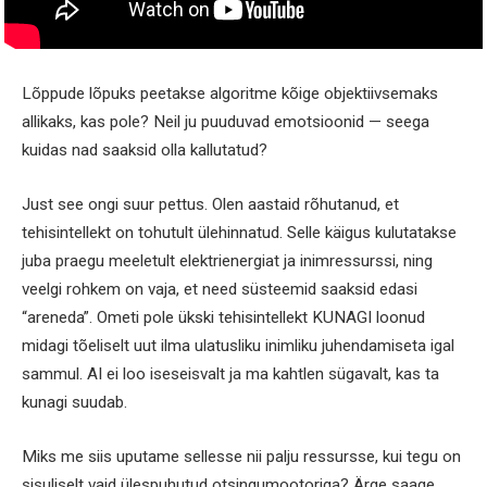
Lõppude lõpuks peetakse algoritme kõige objektiivsemaks
allikaks, kas pole? Neil ju puuduvad emotsioonid — seega
kuidas nad saaksid olla kallutatud?
Just see ongi suur pettus. Olen aastaid rõhutanud, et
tehisintellekt on tohutult ülehinnatud. Selle käigus kulutatakse
juba praegu meeletult elektrienergiat ja inimressurssi, ning
veelgi rohkem on vaja, et need süsteemid saaksid edasi
“areneda”. Ometi pole ükski tehisintellekt KUNAGI loonud
midagi tõeliselt uut ilma ulatusliku inimliku juhendamiseta igal
sammul. AI ei loo iseseisvalt ja ma kahtlen sügavalt, kas ta
kunagi suudab.
Miks me siis uputame sellesse nii palju ressursse, kui tegu on
sisuliselt vaid ülespuhutud otsingumootoriga? Ärge saage