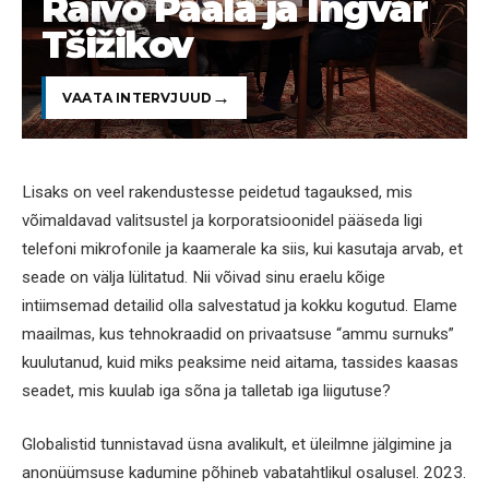
Raivo Paala ja Ingvar
Tšižikov
VAATA INTERVJUUD
Lisaks on veel rakendustesse peidetud tagauksed, mis
võimaldavad valitsustel ja korporatsioonidel pääseda ligi
telefoni mikrofonile ja kaamerale ka siis, kui kasutaja arvab, et
seade on välja lülitatud. Nii võivad sinu eraelu kõige
intiimsemad detailid olla salvestatud ja kokku kogutud. Elame
maailmas, kus tehnokraadid on privaatsuse “ammu surnuks”
kuulutanud, kuid miks peaksime neid aitama, tassides kaasas
seadet, mis kuulab iga sõna ja talletab iga liigutuse?
Globalistid tunnistavad üsna avalikult, et üleilmne jälgimine ja
anonüümsuse kadumine põhineb vabatahtlikul osalusel. 2023.