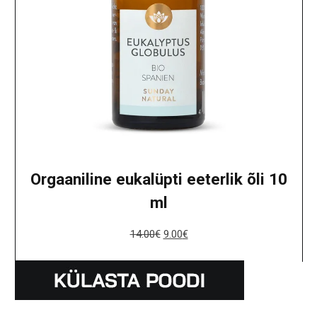
Orgaaniline eukalüpti eeterlik õli 10
ml
14.00
€
9.00
€