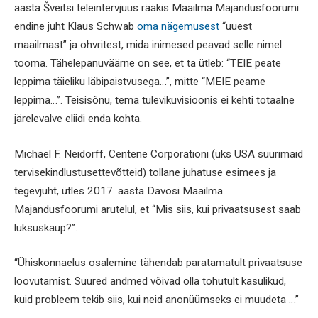
aasta Šveitsi teleintervjuus rääkis Maailma Majandusfoorumi
endine juht Klaus Schwab
oma nägemusest
“uuest
maailmast” ja ohvritest, mida inimesed peavad selle nimel
tooma. Tähelepanuväärne on see, et ta ütleb: “TEIE peate
leppima täieliku läbipaistvusega…”, mitte “MEIE peame
leppima…”. Teisisõnu, tema tulevikuvisioonis ei kehti totaalne
järelevalve eliidi enda kohta.
Michael F. Neidorff, Centene Corporationi (üks USA suurimaid
tervisekindlustusettevõtteid) tollane juhatuse esimees ja
tegevjuht, ütles 2017. aasta Davosi Maailma
Majandusfoorumi arutelul, et “Mis siis, kui privaatsusest saab
luksuskaup?”.
“Ühiskonnaelus osalemine tähendab paratamatult privaatsuse
loovutamist. Suured andmed võivad olla tohutult kasulikud,
kuid probleem tekib siis, kui neid anonüümseks ei muudeta …”