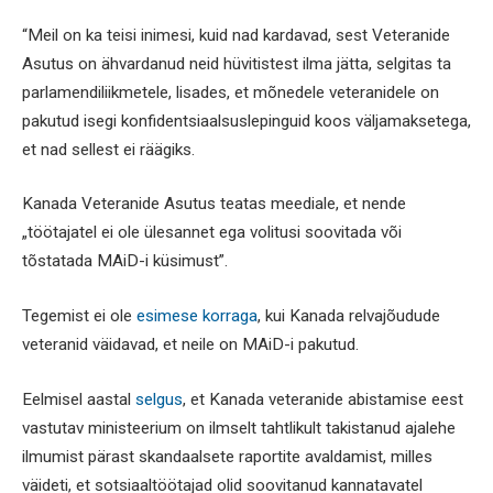
“Meil on ka teisi inimesi, kuid nad kardavad, sest Veteranide
Asutus on ähvardanud neid hüvitistest ilma jätta, selgitas ta
parlamendiliikmetele, lisades, et mõnedele veteranidele on
pakutud isegi konfidentsiaalsuslepinguid koos väljamaksetega,
et nad sellest ei räägiks.
Kanada Veteranide Asutus teatas meediale, et nende
„töötajatel ei ole ülesannet ega volitusi soovitada või
tõstatada MAiD-i küsimust”.
Tegemist ei ole
esimese korraga
, kui Kanada relvajõudude
veteranid väidavad, et neile on MAiD-i pakutud.
Eelmisel aastal
selgus
, et Kanada veteranide abistamise eest
vastutav ministeerium on ilmselt tahtlikult takistanud ajalehe
ilmumist pärast skandaalsete raportite avaldamist, milles
väideti, et sotsiaaltöötajad olid soovitanud kannatavatel