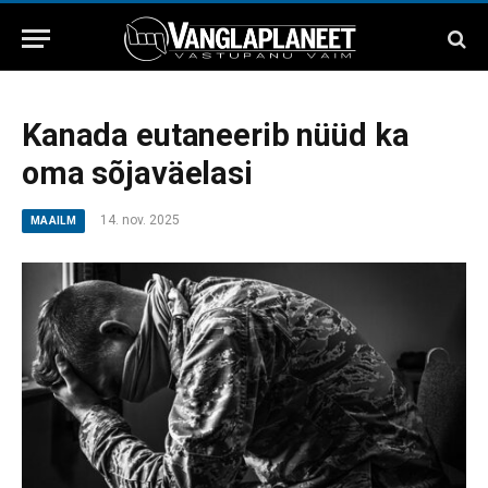
Kanada eutaneerib nüüd ka
oma sõjaväelasi
14. nov. 2025
MAAILM