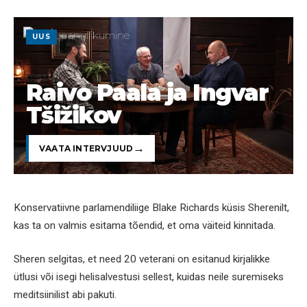
UUS
Raivo Paala ja Ingvar
Tšižikov
VAATA INTERVJUUD
Konservatiivne parlamendiliige Blake Richards küsis Sherenilt,
kas ta on valmis esitama tõendid, et oma väiteid kinnitada.
Sheren selgitas, et need 20 veterani on esitanud kirjalikke
ütlusi või isegi helisalvestusi sellest, kuidas neile suremiseks
meditsiinilist abi pakuti.