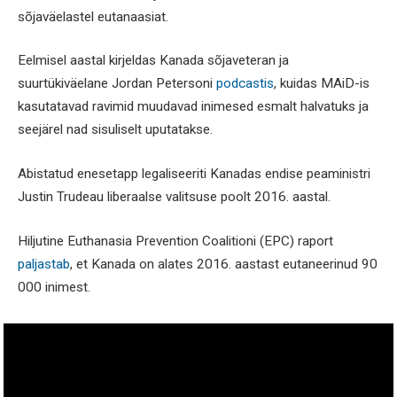
sõjaväelastel eutanaasiat.
Eelmisel aastal kirjeldas Kanada sõjaveteran ja
suurtükiväelane Jordan Petersoni
podcastis
, kuidas MAiD-is
kasutatavad ravimid muudavad inimesed esmalt halvatuks ja
seejärel nad sisuliselt uputatakse.
Abistatud enesetapp legaliseeriti Kanadas endise peaministri
Justin Trudeau liberaalse valitsuse poolt 2016. aastal.
Hiljutine Euthanasia Prevention Coalitioni (EPC) raport
paljastab
, et Kanada on alates 2016. aastast eutaneerinud 90
000 inimest.