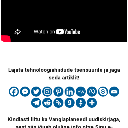
Lajata tehnoloogiahiidude tsensuurile ja jaga
seda artiklit!
Kindlasti liitu ka Vanglaplaneedi uudiskirjaga,
sest siis jõuab oluline info otse Sinu e-