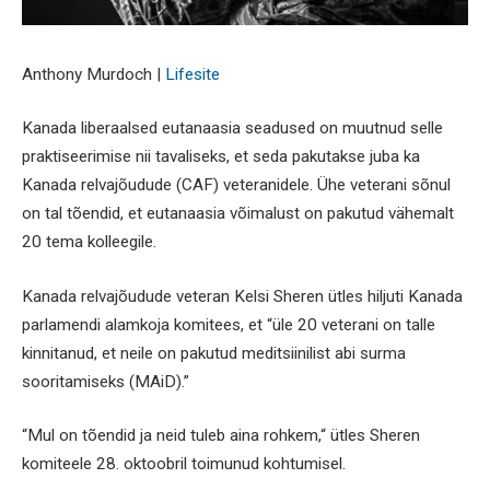
Anthony Murdoch |
Lifesite
Kanada liberaalsed eutanaasia seadused on muutnud selle
praktiseerimise nii tavaliseks, et seda pakutakse juba ka
Kanada relvajõudude (CAF) veteranidele. Ühe veterani sõnul
on tal tõendid, et eutanaasia võimalust on pakutud vähemalt
20 tema kolleegile.
Kanada relvajõudude veteran Kelsi Sheren ütles hiljuti Kanada
parlamendi alamkoja komitees, et “üle 20 veterani on talle
kinnitanud, et neile on pakutud meditsiinilist abi surma
sooritamiseks (MAiD).”
“Mul on tõendid ja neid tuleb aina rohkem,“ ütles Sheren
komiteele 28. oktoobril toimunud kohtumisel.