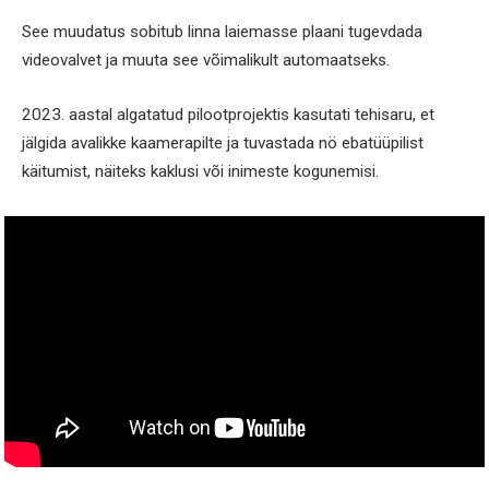
See muudatus sobitub linna laiemasse plaani tugevdada
videovalvet ja muuta see võimalikult automaatseks.
2023. aastal algatatud pilootprojektis kasutati tehisaru, et
jälgida avalikke kaamerapilte ja tuvastada nö ebatüüpilist
käitumist, näiteks kaklusi või inimeste kogunemisi.