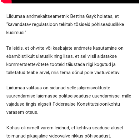
Liidumaa andmekaitseametnik Bettina Gayk hoiatas, et
“kavandatav regulatsioon tekitab tõsiseid põhiseaduslikke
küsimusi.”
Ta leidis, et ohvrite või kaebajate andmete kasutamine on
ebamõistlikult ulatuslik ning lisas, et sel viisil aidatakse
kommertsettevõtete tooteid täiustada riigi kogutud ja
talletatud teabe arvel, mis tema sõnul pole vastuvõetav.
Liidumaa valitsus on sidunud selle jälgimisvolituste
suurendamise laiemasse politseiseaduse uuendamisse, mille
vajaduse tingis algselt Föderaalse Konstitutsioonikohtu
varasem otsus.
Kohus oli nimelt varem leidnud, et kehtiva seaduse alusel
toimunud pikaajaline videovalve rikkus põhiseadust.