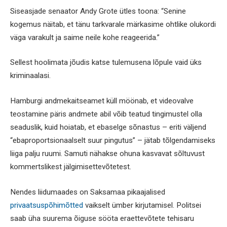
Siseasjade senaator Andy Grote ütles toona: “Senine
kogemus näitab, et tänu tarkvarale märkasime ohtlike olukordi
väga varakult ja saime neile kohe reageerida.”
Sellest hoolimata jõudis katse tulemusena lõpule vaid üks
kriminaalasi.
Hamburgi andmekaitseamet küll möönab, et videovalve
teostamine päris andmete abil võib teatud tingimustel olla
seaduslik, kuid hoiatab, et ebaselge sõnastus – eriti väljend
“ebaproportsionaalselt suur pingutus” – jätab tõlgendamiseks
liiga palju ruumi. Samuti nähakse ohuna kasvavat sõltuvust
kommertslikest jälgimisettevõtetest.
Nendes liidumaades on Saksamaa pikaajalised
privaatsuspõhimõtted
vaikselt ümber kirjutamisel. Politsei
saab üha suurema õiguse sööta eraettevõtete tehisaru