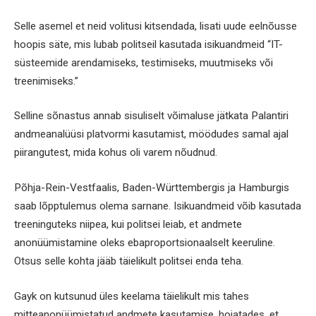
Selle asemel et neid volitusi kitsendada, lisati uude eelnõusse
hoopis säte, mis lubab politseil kasutada isikuandmeid “IT-
süsteemide arendamiseks, testimiseks, muutmiseks või
treenimiseks.”
Selline sõnastus annab sisuliselt võimaluse jätkata Palantiri
andmeanalüüsi platvormi kasutamist, möödudes samal ajal
piirangutest, mida kohus oli varem nõudnud.
Põhja-Rein-Vestfaalis, Baden-Württembergis ja Hamburgis
saab lõpptulemus olema sarnane. Isikuandmeid võib kasutada
treeninguteks niipea, kui politsei leiab, et andmete
anonüümistamine oleks ebaproportsionaalselt keeruline.
Otsus selle kohta jääb täielikult politsei enda teha.
Gayk on kutsunud üles keelama täielikult mis tahes
mitteanonüümistatud andmete kasutamise, hoiatades, et