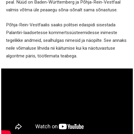
peal. Nüüd on Baden-Württemberg ja Põhja-Rein-Vestfaal
valmis võtma üle peaaegu sõna-sõnalt sama sõnastuse.
Põhja-Rein-Vestfaalis saaks politsei edaspidi sisestada
Palantiri-laadsetesse kommertssüsteemidesse inimeste
tegelikke andmeid, sealhulgas nimesid ja näopilte. See annaks
neile võimaluse lihvida nii käitumise kui ka näotuvastuse
algoritme päris, töötlemata teabega.