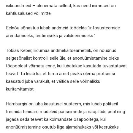
isikuandmeid – olenemata sellest, kas need inimesed on
kahtlusalused või mitte.
Eelnõu sõnastus lubab andmeid töödelda “infosüsteemide
arendamiseks, testimiseks ja valideerimiseks.”
Tobias Keber, liidumaa andmekaitseametnik, on nõudnud
selgesõnalist kontrolli selle üle, et anonüümistamine oleks
tõepoolest võimatu enne, kui lubatakse kasutada tuvastatavat
teavet. Ta leiab ka, et tema amet peaks olema protsessi
kaasatud juba varakult, et vältida selle võimalikku
kuritarvitamist.
Hamburgis on juba kasutusel süsteem, mis lubab politseil
treenida tehisaru mudeleid pärisnimede ja näopiltide peal ning
jagada seda teavet ka kolmandate osapooltega, kui
anonüümistamine osutub liiga ajamahukaks või keerukaks.