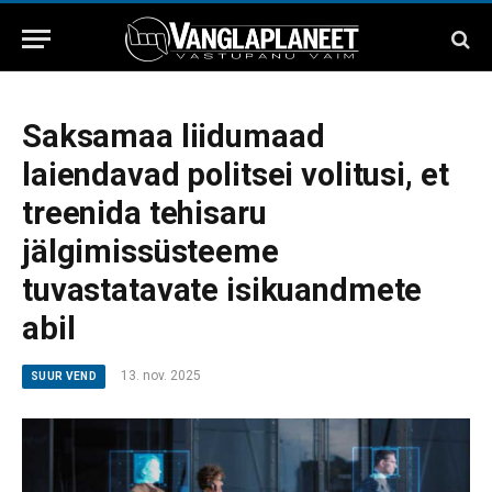
Saksamaa liidumaad
laiendavad politsei volitusi, et
treenida tehisaru
jälgimissüsteeme
tuvastatavate isikuandmete
abil
13. nov. 2025
SUUR VEND