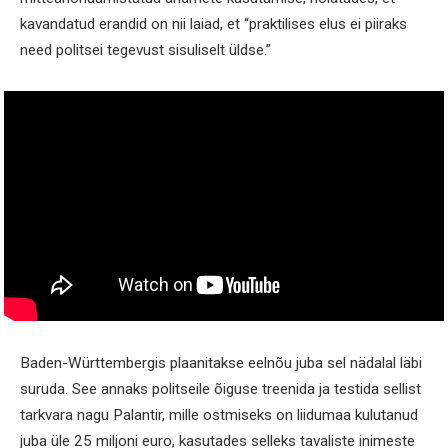
kavandatud erandid on nii laiad, et “praktilises elus ei piiraks
need politsei tegevust sisuliselt üldse.”
Baden-Württembergis plaanitakse eelnõu juba sel nädalal läbi
suruda. See annaks politseile õiguse treenida ja testida sellist
tarkvara nagu Palantir, mille ostmiseks on liidumaa kulutanud
juba üle 25 miljoni euro, kasutades selleks tavaliste inimeste