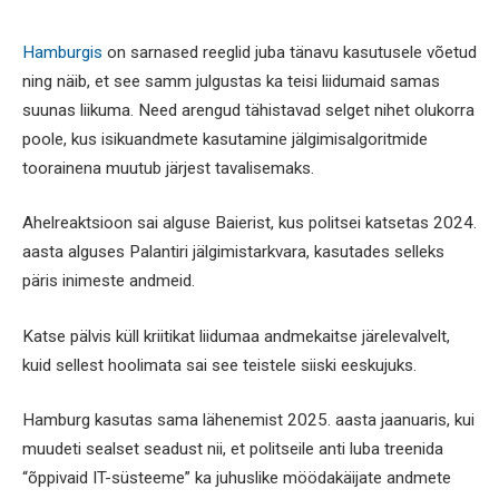
Hamburgis
on sarnased reeglid juba tänavu kasutusele võetud
ning näib, et see samm julgustas ka teisi liidumaid samas
suunas liikuma. Need arengud tähistavad selget nihet olukorra
poole, kus isikuandmete kasutamine jälgimisalgoritmide
toorainena muutub järjest tavalisemaks.
Ahelreaktsioon sai alguse Baierist, kus politsei katsetas 2024.
aasta alguses Palantiri jälgimistarkvara, kasutades selleks
päris inimeste andmeid.
Katse pälvis küll kriitikat liidumaa andmekaitse järelevalvelt,
kuid sellest hoolimata sai see teistele siiski eeskujuks.
Hamburg kasutas sama lähenemist 2025. aasta jaanuaris, kui
muudeti sealset seadust nii, et politseile anti luba treenida
“õppivaid IT-süsteeme” ka juhuslike möödakäijate andmete