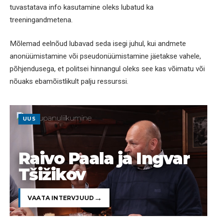
tuvastatava info kasutamine oleks lubatud ka
treeningandmetena.
Mõlemad eelnõud lubavad seda isegi juhul, kui andmete
anonüümistamine või pseudonüümistamine jäetakse vahele,
põhjendusega, et politsei hinnangul oleks see kas võimatu või
nõuaks ebamõistlikult palju ressurssi.
UUS
Raivo Paala ja Ingvar
Tšižikov
VAATA INTERVJUUD