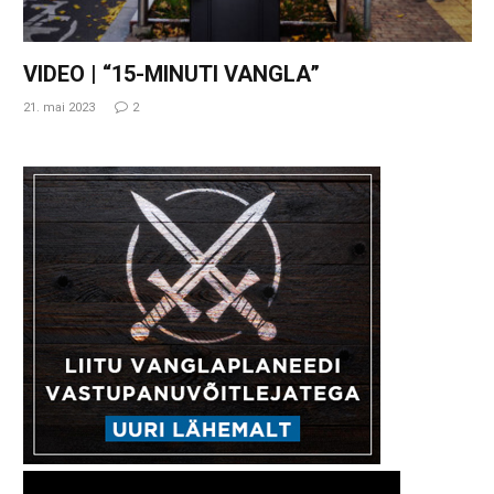
VIDEO | “15-MINUTI VANGLA”
21. mai 2023
2