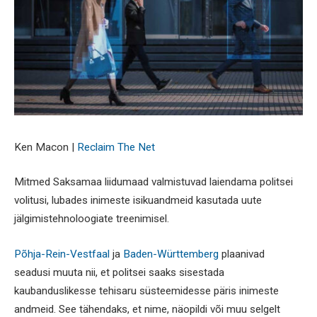
Ken Macon |
Reclaim The Net
Mitmed Saksamaa liidumaad valmistuvad laiendama politsei
volitusi, lubades inimeste isikuandmeid kasutada uute
jälgimistehnoloogiate treenimisel.
Põhja-Rein-Vestfaal
ja
Baden-Württemberg
plaanivad
seadusi muuta nii, et politsei saaks sisestada
kaubanduslikesse tehisaru süsteemidesse päris inimeste
andmeid. See tähendaks, et nime, näopildi või muu selgelt