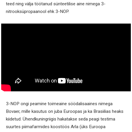
teed ning välja töötanud sünteetilise aine nimega 3-
nitrooksüpropaanool ehk 3-NOP.
3-NOP ongi peamine toimeaine söödalisaaines nimega
Bovaer, mille kasutus on juba Euroopas ja ka Brasiilias heaks
kiidetud. Ühendkuningriigis hakatakse seda peagi testima
suurtes piimafarmides koostöös Arla (üks Euroopa