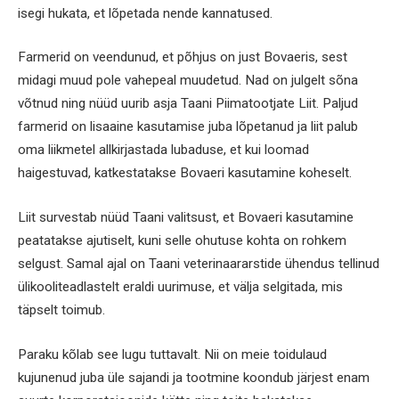
isegi hukata, et lõpetada nende kannatused.
Farmerid on veendunud, et põhjus on just Bovaeris, sest
midagi muud pole vahepeal muudetud. Nad on julgelt sõna
võtnud ning nüüd uurib asja Taani Piimatootjate Liit. Paljud
farmerid on lisaaine kasutamise juba lõpetanud ja liit palub
oma liikmetel allkirjastada lubaduse, et kui loomad
haigestuvad, katkestatakse Bovaeri kasutamine koheselt.
Liit survestab nüüd Taani valitsust, et Bovaeri kasutamine
peatatakse ajutiselt, kuni selle ohutuse kohta on rohkem
selgust. Samal ajal on Taani veterinaararstide ühendus tellinud
ülikooliteadlastelt eraldi uurimuse, et välja selgitada, mis
täpselt toimub.
Paraku kõlab see lugu tuttavalt. Nii on meie toidulaud
kujunenud juba üle sajandi ja tootmine koondub järjest enam