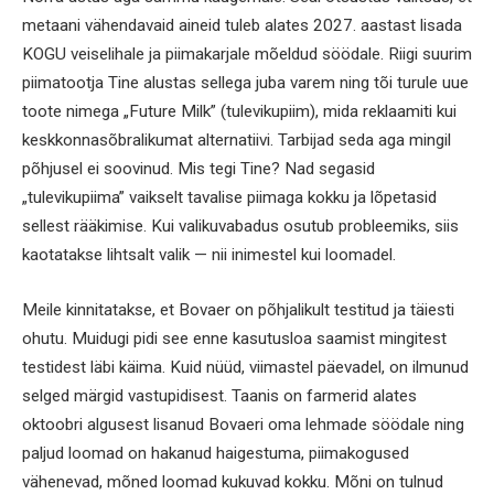
metaani vähendavaid aineid tuleb alates 2027. aastast lisada
KOGU veiselihale ja piimakarjale mõeldud söödale. Riigi suurim
piimatootja Tine alustas sellega juba varem ning tõi turule uue
toote nimega „Future Milk” (tulevikupiim), mida reklaamiti kui
keskkonnasõbralikumat alternatiivi. Tarbijad seda aga mingil
põhjusel ei soovinud. Mis tegi Tine? Nad segasid
„tulevikupiima” vaikselt tavalise piimaga kokku ja lõpetasid
sellest rääkimise. Kui valikuvabadus osutub probleemiks, siis
kaotatakse lihtsalt valik — nii inimestel kui loomadel.
Meile kinnitatakse, et Bovaer on põhjalikult testitud ja täiesti
ohutu. Muidugi pidi see enne kasutusloa saamist mingitest
testidest läbi käima. Kuid nüüd, viimastel päevadel, on ilmunud
selged märgid vastupidisest. Taanis on farmerid alates
oktoobri algusest lisanud Bovaeri oma lehmade söödale ning
paljud loomad on hakanud haigestuma, piimakogused
vähenevad, mõned loomad kukuvad kokku. Mõni on tulnud