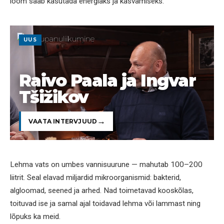
loom saab kasutada energiaks ja kasvamiseks.
UUS
Raivo Paala ja Ingvar
Tšižikov
VAATA INTERVJUUD
Lehma vats on umbes vannisuurune — mahutab 100–200
liitrit. Seal elavad miljardid mikroorganismid: bakterid,
algloomad, seened ja arhed. Nad toimetavad kooskõlas,
toituvad ise ja samal ajal toidavad lehma või lammast ning
lõpuks ka meid.