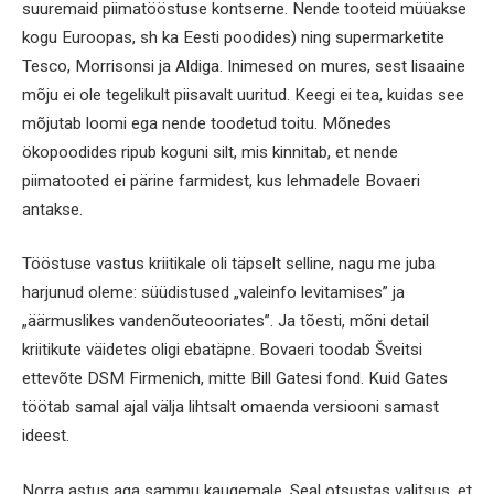
suuremaid piimatööstuse kontserne. Nende tooteid müüakse
kogu Euroopas, sh ka Eesti poodides) ning supermarketite
Tesco, Morrisonsi ja Aldiga. Inimesed on mures, sest lisaaine
mõju ei ole tegelikult piisavalt uuritud. Keegi ei tea, kuidas see
mõjutab loomi ega nende toodetud toitu. Mõnedes
ökopoodides ripub koguni silt, mis kinnitab, et nende
piimatooted ei pärine farmidest, kus lehmadele Bovaeri
antakse.
Tööstuse vastus kriitikale oli täpselt selline, nagu me juba
harjunud oleme: süüdistused „valeinfo levitamises” ja
„äärmuslikes vandenõuteooriates”. Ja tõesti, mõni detail
kriitikute väidetes oligi ebatäpne. Bovaeri toodab Šveitsi
ettevõte DSM Firmenich, mitte Bill Gatesi fond. Kuid Gates
töötab samal ajal välja lihtsalt omaenda versiooni samast
ideest.
Norra astus aga sammu kaugemale. Seal otsustas valitsus, et