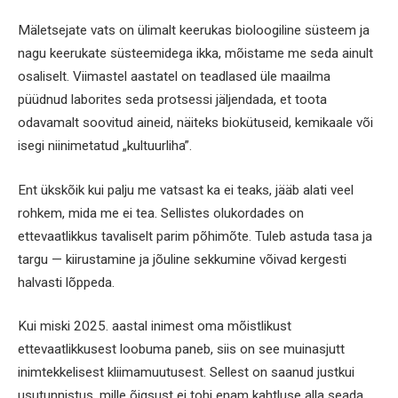
Mäletsejate vats on ülimalt keerukas bioloogiline süsteem ja
nagu keerukate süsteemidega ikka, mõistame me seda ainult
osaliselt. Viimastel aastatel on teadlased üle maailma
püüdnud laborites seda protsessi jäljendada, et toota
odavamalt soovitud aineid, näiteks biokütuseid, kemikaale või
isegi niinimetatud „kultuurliha”.
Ent ükskõik kui palju me vatsast ka ei teaks, jääb alati veel
rohkem, mida me ei tea. Sellistes olukordades on
ettevaatlikkus tavaliselt parim põhimõte. Tuleb astuda tasa ja
targu — kiirustamine ja jõuline sekkumine võivad kergesti
halvasti lõppeda.
Kui miski 2025. aastal inimest oma mõistlikust
ettevaatlikkusest loobuma paneb, siis on see muinasjutt
inimtekkelisest kliimamuutusest. Sellest on saanud justkui
usutunnistus, mille õigsust ei tohi enam kahtluse alla seada.