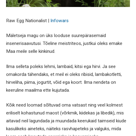
Raw Egg Nationalist |
Infowars
Mäletseja magu on üks looduse suurepärasemaid
insenerisaavutusi. Tõeline meistriteos, justkui oleks emake
Maa meile selle kinkinud.
Ilma selleta poleks lehmi, lambaid, kitsi ega hirvi. Ja see
omakorda tähendaks, et meil ei oleks ribisid, lambakotletti,
hirveliha, piima, jogurtit, võid ega koort. Ilma nendeta on
keeruline maailma ette kujutada.
Kõik need loomad sõltuvad oma vatsast ning veel kolmest
eriliselt kohastunud maost (võrkmik, kiidekas ja libedik), mis
aitavad neil lagundada ja muundada keerukaid taimseid kiude
kasulikeks aineteks, näiteks rasvhapeteks ja valguks, mida