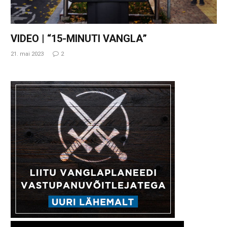
VIDEO | “15-MINUTI VANGLA”
21. mai 2023
2