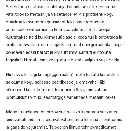
Selles loos seatakse mäletsejad süüdlase rolli, sest nende
vats toodab metaani ja väidetakse, et viis protsenti kogu
maailma kasvuhoonegaasidest tekib kariloomadest –
peamiselt röhitsemise ja kõhugaaside teel. Selle põhjal
kujutatakse neid kui kliimasüüdlaseid, keda tuleb taltsutada ja
ümber kasvatada, samal ajal kui suured energiamahukad riigid
põletavad edasi naftat ja kivisütt (mis samuti ei mõjuta
tegelikult kliimat), ning keegi ei julge seda valjusti välja öelda.
Nii tekkis kellelgi kusagil „geniaalne” mõte hakata kunstlikult
sekkuma kogu sellesse peenikesse ja omavahel läbi
põimunud keemiliste reaktsioonide võrku, mis vatsas
loomulikult toimub, eesmärgiga vähendada metaani teket.
Mõned teadlased on proovinud selleks kasutada vetikates
leiduvat ühendit, mis pidavat vähendama lehmade röhitsemist
ja gaaside väljutamist. Teised on läinud tehnokraatlikumat