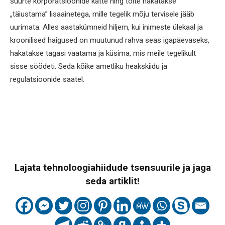
suurte korporatsioonide kätte ning toite hakatakse
„täiustama” lisaainetega, mille tegelik mõju tervisele jääb
uurimata. Alles aastakümneid hiljem, kui inimeste ülekaal ja
kroonilised haigused on muutunud rahva seas igapäevaseks,
hakatakse tagasi vaatama ja küsima, mis meile tegelikult
sisse söödeti. Seda kõike ametliku heakskiidu ja
regulatsioonide saatel.
Lajata tehnoloogiahiidude tsensuurile ja jaga
seda artiklit!