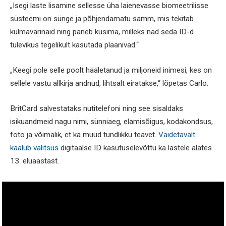
„Isegi laste lisamine sellesse üha laienevasse biomeetrilisse
süsteemi on sünge ja põhjendamatu samm, mis tekitab
külmavärinaid ning paneb küsima, milleks nad seda ID-d
tulevikus tegelikult kasutada plaanivad.“
„Keegi pole selle poolt hääletanud ja miljoneid inimesi, kes on
sellele vastu allkirja andnud, lihtsalt eiratakse,“ lõpetas Carlo.
BritCard salvestataks nutitelefoni ning see sisaldaks
isikuandmeid nagu nimi, sünniaeg, elamisõigus, kodakondsus,
foto ja võimalik, et ka muud tundlikku teavet.
Väidetavalt
kaalub valitsus
digitaalse ID kasutuselevõttu ka lastele alates
13. eluaastast.