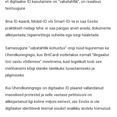
et digitaalne ID kasutamine on “vabatahtlik”, on reaalsus
teistsugune.
Ilma ID-kaardi, Mobiil-ID või Smart-ID-ta ei saa Eestis
praktiliselt midagi teha: ei saa pangas arvet avada, dokumente
allkirjastada, riigiametitega suhelda ega isegi hääletada.
Samasugune “vabatahtlik kohustus” ongi nüüd kujunemas ka
Ühendkuningriigis, kus BritCardi esitletakse esmalt “illegaalse
töö vastu võitlemise” meetmena, kuid tegelikult loob see
mehhanismi kõigi elanike täielikuks tuvastamiseks ja
jälgimiseks.
Kui Ühendkuningriigis on digitaalse ID plaanid vallandanud
massilised protestid ja selle vastase petitsiooni on
allkirjastanud ligi kolme miljoni inimest, siis Eestis ei ole
digitaalse identiteedi teemal sisulist avalikku arutelu toimunud.