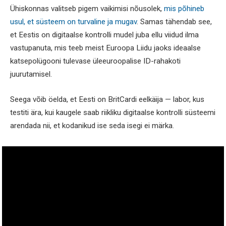
Ühiskonnas valitseb pigem vaikimisi nõusolek,
mis põhineb
usul, et süsteem on turvaline ja mugav
. Samas tähendab see,
et Eestis on digitaalse kontrolli mudel juba ellu viidud ilma
vastupanuta, mis teeb meist Euroopa Liidu jaoks ideaalse
katsepolügooni tulevase üleeuroopalise ID-rahakoti
juurutamisel.
Seega võib öelda, et Eesti on BritCardi eelkäija — labor, kus
testiti ära, kui kaugele saab riikliku digitaalse kontrolli süsteemi
arendada nii, et kodanikud ise seda isegi ei märka.