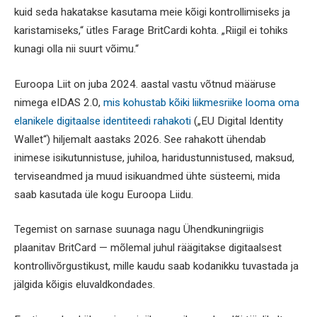
kuid seda hakatakse kasutama meie kõigi kontrollimiseks ja
karistamiseks,“ ütles Farage BritCardi kohta. „Riigil ei tohiks
kunagi olla nii suurt võimu.“
Euroopa Liit on juba 2024. aastal vastu võtnud määruse
nimega eIDAS 2.0,
mis kohustab kõiki liikmesriike looma oma
elanikele digitaalse identiteedi rahakoti
(„EU Digital Identity
Wallet“) hiljemalt aastaks 2026. See rahakott ühendab
inimese isikutunnistuse, juhiloa, haridustunnistused, maksud,
terviseandmed ja muud isikuandmed ühte süsteemi, mida
saab kasutada üle kogu Euroopa Liidu.
Tegemist on sarnase suunaga nagu Ühendkuningriigis
plaanitav BritCard — mõlemal juhul räägitakse digitaalsest
kontrollivõrgustikust, mille kaudu saab kodanikku tuvastada ja
jälgida kõigis eluvaldkondades.