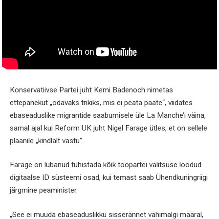
Konservatiivse Partei juht Kemi Badenoch nimetas
ettepanekut „odavaks trikiks, mis ei peata paate“, viidates
ebaseaduslike migrantide saabumisele üle La Manche’i väina,
samal ajal kui Reform UK juht Nigel Farage ütles, et on sellele
plaanile „kindlalt vastu“.
Farage on lubanud tühistada kõik tööpartei valitsuse loodud
digitaalse ID süsteemi osad, kui temast saab Ühendkuningriigi
järgmine peaminister.
„See ei muuda ebaseaduslikku sisserännet vähimalgi määral,