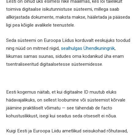
Eesti on olnud üks esimesi riike maailmas, kes lõi täielikult
toimiva digitaalse isikutunnistuse süsteemi, millega saab
allkirjastada dokumente, maksta makse, hääletada ja pääseda
ligi pea kõigile avalikele teenustele.
Seda süsteemi on Euroopa Liidus korduvalt eeskujuks toodud
ning nüüd on mitmed riigid,
sealhulgas Ühendkuningriik
,
liikumas samas suunas, sidudes oma kodanikud üha enam
tsentraliseeritud digitaalsetesse süsteemidesse.
Eesti kogemus näitab, et kui digitaalne ID muutub eluks
hädavajalikuks, on sellest loobumine või süsteemist kõrvale
jäämine praktiliselt võimatu — see tähendab de facto
kohustuslikkust, isegi kui seadus seda otseselt ei nõua.
Kuigi Eesti ja Euroopa Liidu ametlikud seisukohad rõhutavad,