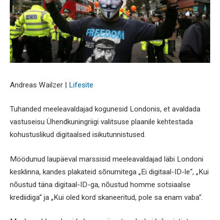
Andreas Wailzer |
Lifesite
Tuhanded meeleavaldajad kogunesid Londonis, et avaldada
vastuseisu Ühendkuningriigi valitsuse plaanile kehtestada
kohustuslikud digitaalsed isikutunnistused.
Möödunud laupäeval marssisid meeleavaldajad läbi Londoni
kesklinna, kandes plakateid sõnumitega „Ei digitaal-ID-le“, „Kui
nõustud täna digitaal-ID-ga, nõustud homme sotsiaalse
krediidiga“ ja „Kui oled kord skaneeritud, pole sa enam vaba“.