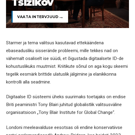
Tšižikov
VAATA INTERVJUUD
Starmer ja tema valitsus kasutavad ettekäändena
ebaseadusliku sisserände probleemi, mille tekkes nad on
vähemalt osaliselt ise süüdi, et õigustada digitaalsete ID-de
kohustuslikuks muutmist. Kriitikute sõnul on aga kogu skeemi
tegelik eesmärk brittide ulatuslik jälgimine ja elanikkonna
kontrolli alla seadmine.
Digitaalse ID süsteemi üheks suurimaks toetajaks on endise
Briti peaministri Tony Blairi juhitud globalistlik valitsusväline
organisatsioon „Tony Blair Institute for Global Change“.
Londoni meeleavalduse eesotsas oli endine konservatiivse