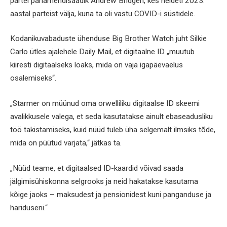
partei parlamendisaadik Andrew Bridgen, kes heideti 2023.
aastal parteist välja, kuna ta oli vastu COVID-i süstidele.
Kodanikuvabaduste ühenduse Big Brother Watch juht Silkie
Carlo ütles ajalehele Daily Mail, et digitaalne ID „muutub
kiiresti digitaalseks loaks, mida on vaja igapäevaelus
osalemiseks“.
„Starmer on müünud oma orwelliliku digitaalse ID skeemi
avalikkusele valega, et seda kasutatakse ainult ebaseadusliku
töö takistamiseks, kuid nüüd tuleb üha selgemalt ilmsiks tõde,
mida on püütud varjata,“ jätkas ta.
„Nüüd teame, et digitaalsed ID-kaardid võivad saada
jälgimisühiskonna selgrooks ja neid hakatakse kasutama
kõige jaoks – maksudest ja pensionidest kuni panganduse ja
hariduseni.“