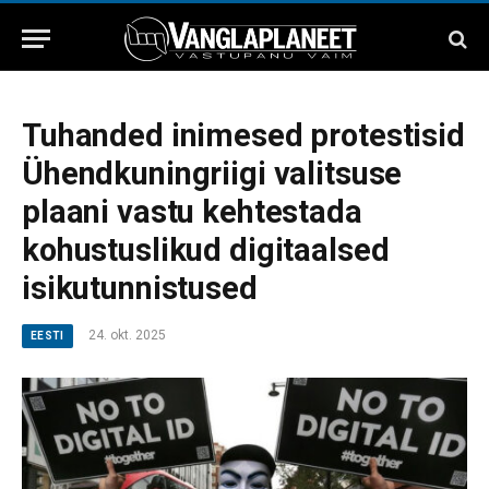
Tuhanded inimesed protestisid
Ühendkuningriigi valitsuse
plaani vastu kehtestada
kohustuslikud digitaalsed
isikutunnistused
24. okt. 2025
EESTI