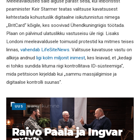
Meeleavaldused said alguse pärast seda, kui leiboristist
peaminister Keir Starmer teatas valitsuse kavatsusest
kehtestada kohustuslik digitaalne isikutunnistus nimega
„BritCard“ kõigile, kes soovivad Ühendkuningriigis töötada.
Plaan on pälvinud ulatuslikku vastuseisu üle riigi. Lisaks
Londoni meeleavaldusele toimusid protestid ka mitmes teises
linnas,
vahendab LifeSiteNews
. Valitsuse kavatsuse vastu on
allkirja andnud
ligi kolm miljonit inimest
, kes leiavad, et „kedagi
ei tohiks sundida liituma riigi kontrollitava ID-süsteemiga“,
mida petitsioon kirjeldab kui „sammu massjälgimise ja
digitaalse kontrolli suunas“.
UUS
Raivo Paala ja Ingvar