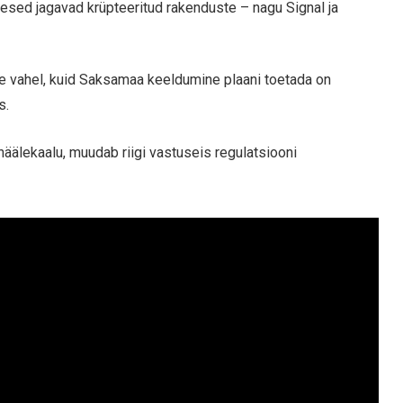
imesed jagavad krüpteeritud rakenduste – nagu Signal ja
ute vahel, kuid Saksamaa keeldumine plaani toetada on
s.
äälekaalu, muudab riigi vastuseis regulatsiooni