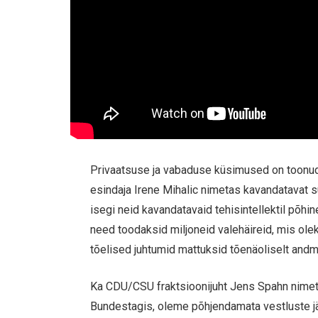
Privaatsuse ja vabaduse küsimused on toonud
esindaja Irene Mihalic nimetas kavandatavat 
isegi neid kavandatavaid tehisintellektil põh
need toodaksid miljoneid valehäireid, mis olek
tõelised juhtumid mattuksid tõenäoliselt andme
Ka CDU/CSU fraktsioonijuht Jens Spahn nimet
Bundestagis, oleme põhjendamata vestluste j