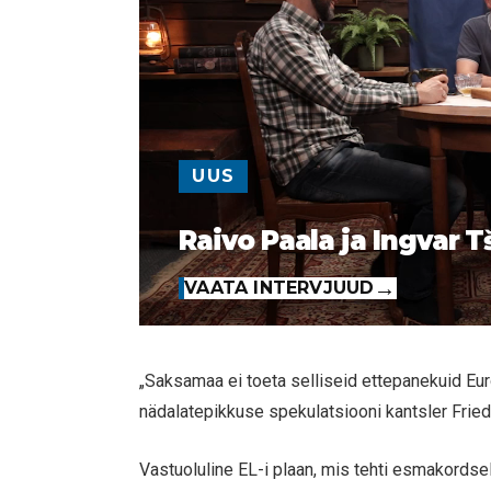
UUS
Raivo Paala ja Ingvar T
VAATA INTERVJUUD
„Saksamaa ei toeta selliseid ettepanekuid Euro
nädalatepikkuse spekulatsiooni kantsler Fried
Vastuoluline EL-i plaan, mis tehti esmakords