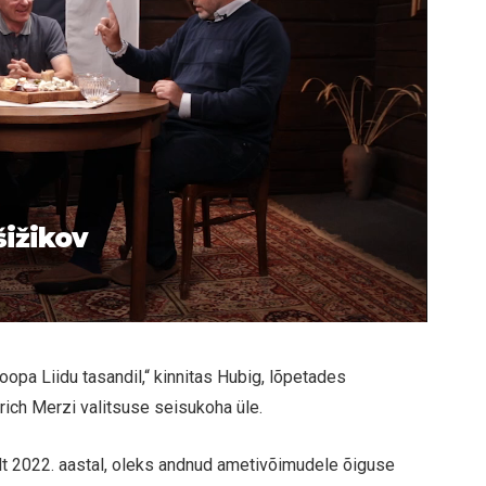
šižikov
opa Liidu tasandil,“ kinnitas Hubig, lõpetades
rich Merzi valitsuse seisukoha üle.
elt 2022. aastal, oleks andnud ametivõimudele õiguse