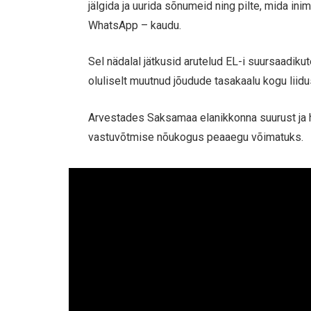
jälgida ja uurida sõnumeid ning pilte, mida in
WhatsApp – kaudu.
Sel nädalal jätkusid arutelud EL-i suursaadik
oluliselt muutnud jõudude tasakaalu kogu liidu
Arvestades Saksamaa elanikkonna suurust ja h
vastuvõtmise nõukogus peaaegu võimatuks.