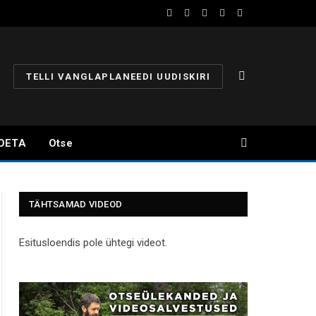
Facebook
YouTube
Instagram
X
Telegram
(Twitter)
TELLI VANGLAPLANEEDI UUDISKIRI
OETA
Otse
TÄHTSAMAD VIDEOD
Esitusloendis pole ühtegi videot.