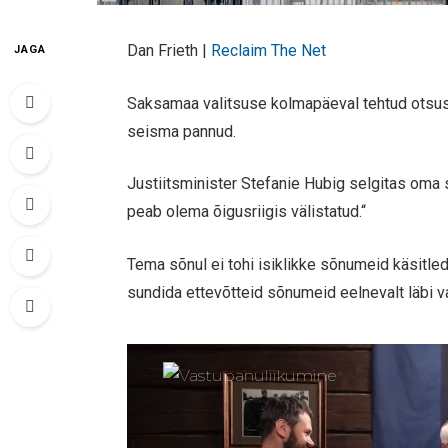
Dan Frieth |
Reclaim The Net
JAGA
Saksamaa valitsuse kolmapäeval tehtud otsus 
seisma pannud.
Justiitsminister Stefanie Hubig selgitas oma 
peab olema õigusriigis välistatud.“
Tema sõnul ei tohi isiklikke sõnumeid käsitleda
sundida ettevõtteid sõnumeid eelnevalt läbi 