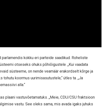
 parlamendis kokku eri parteide saadikud. Roheliste
süsteemi otseseks ohuks põhiõigustele. „Kui vaadata
inevaid süsteeme, on nende veamäär erakordselt kõrge ja
s tohutu koormus uurimisasutustele,“ ütles ta. „Ja
massiivi alla.“
as plaani vastuvõetamatuks. „Meie, CDU/CSU fraktsioon
älgimise vastu. See oleks sama, mis avada igaks juhuks