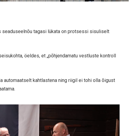
seaduseelnõu tagasi lükata on protsessi sisuliselt
seisukohta, öeldes, et „põhjendamatu vestluste kontroll
 automaatselt kahtlastena ning riigil ei tohi olla õigust
vaatama.