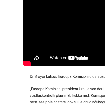
Dr Breyer kutsus Euroopa Komisjoni üles sead
„Euroopa Komisjoni president Ursula von der
vestluskontrolli plaani läbikukkumist. Komisjo
sest see pole aastate jooksul leidnud nõukog