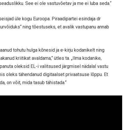
aseaduslikku. See ei ole vastuvõetav ja me ei luba seda.“
eisjad üle kogu Euroopa. Piraadipartei esindaja dr
urvõiduks“ ning tõestuseks, et avalik vastupanu annab
aanud tohutu hulga kõnesid ja e-kirju kodanikelt ning
kanud kriitikat avaldama,“ ütles ta. „Ilma kodanike,
panuta oleksid EL-i valitsused järgmisel nädalal vastu
is oleks tähendanud digitaalset privaatsuse lõppu. Et
, on võit, mida tasub tähistada.“