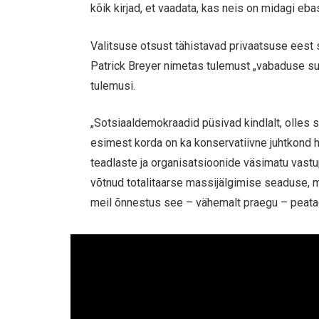
kõik kirjad, et vaadata, kas neis on midagi eb
Valitsuse otsust tähistavad privaatsuse eest s
Patrick Breyer nimetas tulemust „vabaduse su
tulemusi.
„Sotsiaaldemokraadid püsivad kindlalt, olles s
esimest korda on ka konservatiivne juhtkond ha
teadlaste ja organisatsioonide väsimatu vastu
võtnud totalitaarse massijälgimise seaduse, m
meil õnnestus see – vähemalt praegu – peatada