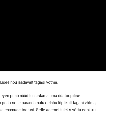
useelnõu jäädavalt tagasi võtma.
 Leyen peab nüüd tunnistama oma düstoopilise
n peab selle parandamatu eelnõu lõplikult tagasi võtma,
us enamuse toetust. Selle asemel tuleks võtta eeskuju