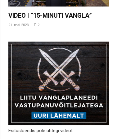
VIDEO | “15-MINUTI VANGLA”
21. mai 2023
2
Esitusloendis pole ühtegi videot.