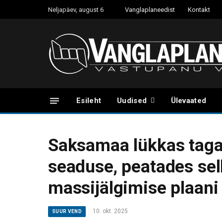
Neljapäev, august 6
Vanglaplaneedist
Kontakt
Esileht
Uudised
Ülevaated
Saksamaa lükkas tagasi
seaduse, peatades sell
massijälgimise plaani
10. okt. 2025
SUUR VEND