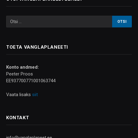
TOETA VANGLAPLANEETI
Konto andmed:
Peeter Proos
EE937700771001063744
Vaata lisaks
siit
KONTAKT
info@vanglaplaneet.ee