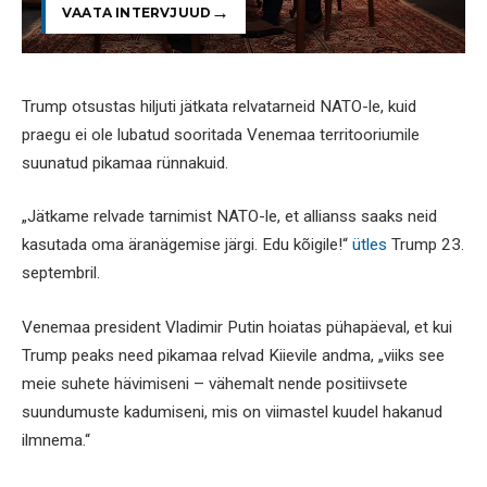
VAATA INTERVJUUD
Trump otsustas hiljuti jätkata relvatarneid NATO-le, kuid
praegu ei ole lubatud sooritada Venemaa territooriumile
suunatud pikamaa rünnakuid.
„Jätkame relvade tarnimist NATO-le, et allianss saaks neid
kasutada oma äranägemise järgi. Edu kõigile!“
ütles
Trump 23.
septembril.
Venemaa president Vladimir Putin hoiatas pühapäeval, et kui
Trump peaks need pikamaa relvad Kiievile andma, „viiks see
meie suhete hävimiseni – vähemalt nende positiivsete
suundumuste kadumiseni, mis on viimastel kuudel hakanud
ilmnema.“