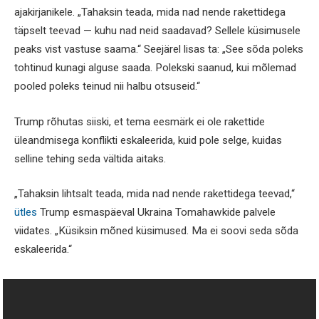
ajakirjanikele. „Tahaksin teada, mida nad nende rakettidega
täpselt teevad — kuhu nad neid saadavad? Sellele küsimusele
peaks vist vastuse saama.“ Seejärel lisas ta: „See sõda poleks
tohtinud kunagi alguse saada. Polekski saanud, kui mõlemad
pooled poleks teinud nii halbu otsuseid.“
Trump rõhutas siiski, et tema eesmärk ei ole rakettide
üleandmisega konflikti eskaleerida, kuid pole selge, kuidas
selline tehing seda vältida aitaks.
„Tahaksin lihtsalt teada, mida nad nende rakettidega teevad,“
ütles
Trump esmaspäeval Ukraina Tomahawkide palvele
viidates. „Küsiksin mõned küsimused. Ma ei soovi seda sõda
eskaleerida.“