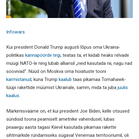
Infowars
Kui president Donald Trump augusti lõpus oma Ukraina-
poliitikas
kannapöörde tegi
, teatas ta, et kiidab heaks relvade
müügi NATO-le ning lubab alliansil „neid kasutada nii, nagu nad
soovivad“. Nüüd on Moskva oma hoiatuste tooni
karmistanud
, kuna Trump
kaalub
taas pikamaa Tomahawk-
tüüpi rakettide müümist Ukrainale, samm, mida ta juba
juulis
kaalus
.
Märkimisväärne on, et kui president Joe Biden, kelle otsused
sündisid toona peamiselt ametnike vahendusel, lubas
peaaegu aasta tagasi Kiievil kasutada pikamaa rakette
sihtmärkide ründamiseks sügaval Venemaa territooriumil, oli