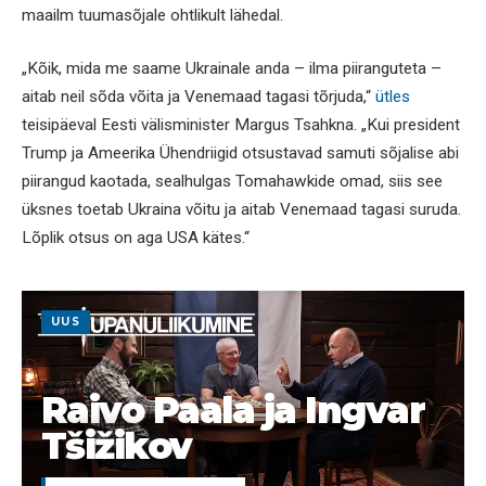
maailm tuumasõjale ohtlikult lähedal.
„Kõik, mida me saame Ukrainale anda – ilma piiranguteta –
aitab neil sõda võita ja Venemaad tagasi tõrjuda,“
ütles
teisipäeval Eesti välisminister Margus Tsahkna. „Kui president
Trump ja Ameerika Ühendriigid otsustavad samuti sõjalise abi
piirangud kaotada, sealhulgas Tomahawkide omad, siis see
üksnes toetab Ukraina võitu ja aitab Venemaad tagasi suruda.
Lõplik otsus on aga USA kätes.“
UUS
Raivo Paala ja Ingvar
Tšižikov