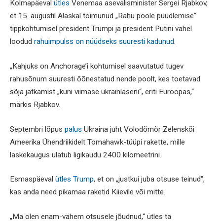
Kolmapäeval
ütles
Venemaa asevälisminister Sergei Rjabkov,
et 15. augustil Alaskal toimunud „Rahu poole püüdlemise“
tippkohtumisel president Trumpi ja president Putini vahel
loodud
rahuimpulss on nüüdseks suuresti kadunud
.
„Kahjuks on Anchorage’i kohtumisel saavutatud tugev
rahusõnum suuresti õõnestatud nende poolt, kes toetavad
sõja jätkamist „kuni viimase ukrainlaseni“, eriti Euroopas,“
märkis Rjabkov.
Septembri lõpus
palus
Ukraina juht Volodõmõr Zelenskõi
Ameerika Ühendriikidelt Tomahawk-tüüpi rakette, mille
laskekaugus ulatub ligikaudu 2400 kilomeetrini.
Esmaspäeval
ütles Trump
, et on „justkui juba otsuse teinud“,
kas anda need pikamaa raketid Kiievile või mitte.
„Ma olen enam-vähem otsusele jõudnud,“ ütles ta