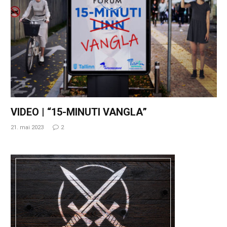
VIDEO | “15-MINUTI VANGLA”
21. mai 2023
2