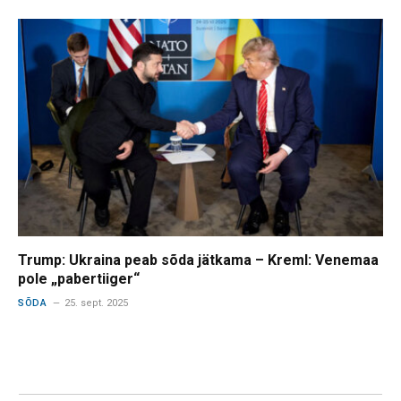
Trump: Ukraina peab sõda jätkama – Kreml: Venemaa
pole „pabertiiger“
SÕDA
25. sept. 2025