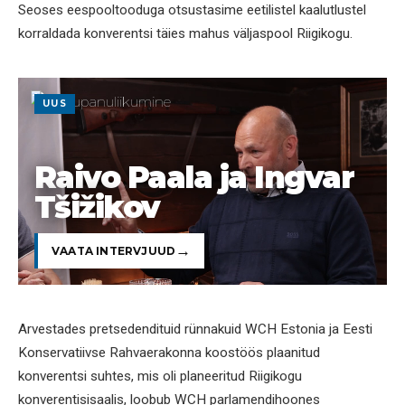
Seoses eespooltooduga otsustasime eetilistel kaalutlustel
korraldada konverentsi täies mahus väljaspool Riigikogu.
UUS
Raivo Paala ja Ingvar
Tšižikov
VAATA INTERVJUUD
Arvestades pretsedendituid rünnakuid WCH Estonia ja Eesti
Konservatiivse Rahvaerakonna koostöös plaanitud
konverentsi suhtes, mis oli planeeritud Riigikogu
konverentisisaalis, loobub WCH parlamendihoones