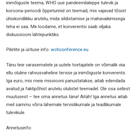
inimõiguste teema, WHO uue pandeemilaleppe tulevik ja
koroona-perioodi õppetunnid on teemad, mis vajavad tõsist
ühiskondlikku arutelu, mida sildistamise ja mahavaikimisega
teha ei saa. Me loodame, et konverentsi saab viljaka
diskussiooni lähtepunktiks.
Piletite ja ürituse info:
wchconference.eu
Tänu teie varasematele ja uutele toetajatele on võimalik viia
ellu oluline rahvusvaheline tervise ja inimõiguste konverents.
Iga euro, mis meie missiooni panustatakse, aitab edendada
avatud ja faktipõhist arutelu olulistel teemadel. Ole osa sellest
muutusest – tee oma annetus täna! Aitäh! Iga annetus aitab
meil sammu võrra lähemale tervislikumale ja teadlikumale
tulevikule.
Annetusinfo: