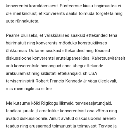
konverentsi korraldamisest. Süsteemse kiusu tingimustes ei
ole meil kindlust, et konverents saaks toimuda tõrgeteta ning
uute rünnakuteta.
Peame oluliseks, et väliskülalised saaksid ettekanded teha
häirimatult ning konverents mööduks konstruktiivses
õhkkonnas. Ootame sisukaid ettekandeid ning tõsiseid
diskussioone konverentsi arutelupaneelides. Kahetsusväärselt
anti konverentsile hinnanguid enne ühegi ettekande
ärakuulamist ning sildistati ettekandjaid, sh USA
terviseministrit Robert Francis Kennedy Jr väga üleolevalt,
mis meie riigile au ei tee.
Me kutsume kõiki Riigikogu liikmeid, terviseasjatundjaid,
teadlasi, juriste jt ametnikke konverentsist osa võtma ning
avatud diskussioonile. Ainult avatud diskussioonis areneb
teadus ning arusaamad toimunust ja toimuvast. Tervise ja