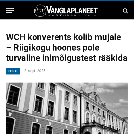
WCH konverents kolib mujale
– Riigikogu hoones pole
turvaline inimõigustest rääkida
2. sept. 2025
EESTI