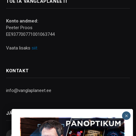
TOETA VANGLAPLANEETI
Konto andmed:
Peeter Proos
EE937700771001063744
Vaata lisaks
siit
KONTAKT
info@vanglaplaneet.ee
JÄLGI SOTSIAALMEEDIAS