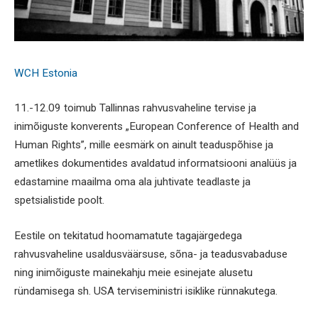
WCH Estonia
11.-12.09 toimub Tallinnas rahvusvaheline tervise ja
inimõiguste konverents „European Conference of Health and
Human Rights”, mille eesmärk on ainult teaduspõhise ja
ametlikes dokumentides avaldatud informatsiooni analüüs ja
edastamine maailma oma ala juhtivate teadlaste ja
spetsialistide poolt.
Eestile on tekitatud hoomamatute tagajärgedega
rahvusvaheline usaldusväärsuse, sõna- ja teadusvabaduse
ning inimõiguste mainekahju meie esinejate alusetu
ründamisega sh. USA terviseministri isiklike rünnakutega.