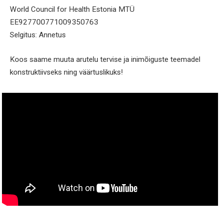
World Council for Health Estonia MTÜ
EE927700771009350763
Selgitus: Annetus
Koos saame muuta arutelu tervise ja inimõiguste teemadel
konstruktiivseks ning väärtuslikuks!