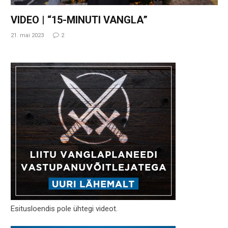
VIDEO | “15-MINUTI VANGLA”
21. mai 2023
2
Esitusloendis pole ühtegi videot.