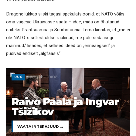
Dragone lükkas siiski tagasi spekulatsioonid, et NATO võiks
oma vägesid Ukrainasse saata – idee, mida on õhutanud
näiteks Prantsusmaa ja Suurbritannia. Tema kinnitas, et „me ei
ole NATO-s sellest üldse rääkinud, me pole seda isegi
maininud,“ lisades, et sellised ideed on „enneaegsed“ ja
püsivad endiselt „algfaasis“.
UUS
Raivo Paala ja Ingvar
Tšižikov
VAATA INTERVJUUD