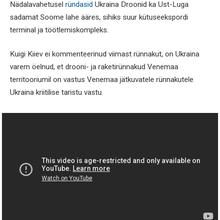
Nädalavahetusel
ründasid
Ukraina Droonid ka Ust-Luga
sadamat Soome lahe ääres, sihiks suur kütuseekspordi
terminal ja töötlemiskompleks.
Kuigi Kiiev ei kommenteerinud viimast rünnakut, on Ukraina
varem öelnud, et drooni- ja raketirünnakud Venemaa
territooriumil on vastus Venemaa jätkuvatele rünnakutele
Ukraina kriitilise taristu vastu.