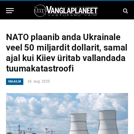
NATO plaanib anda Ukrainale
veel 50 miljardit dollarit, samal
ajal kui Kiiev üritab vallandada
tuumakatastroofi
26. aug. 2025
MAAILM