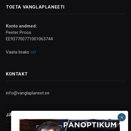
TOETA VANGLAPLANEETI
Konto andmed:
Peeter Proos
EE937700771001063744
Vaata lisaks
siit
KONTAKT
info@vanglaplaneet.ee
JÄLGI SOTSIAALMEEDIAS