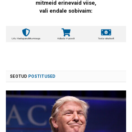
mitmeid erinevaid viise,
vali endale sobivaim:
SEOTUD
POSTITUSED