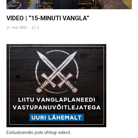
VIDEO | “15-MINUTI VANGLA”
21. mai 2023
2
Esitusloendis pole ühtegi videot.