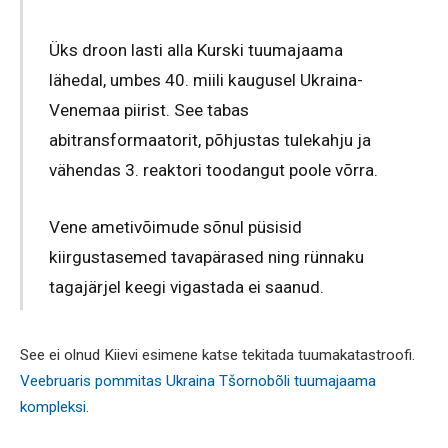
Üks droon lasti alla Kurski tuumajaama
lähedal, umbes 40. miili kaugusel Ukraina-
Venemaa piirist. See tabas
abitransformaatorit, põhjustas tulekahju ja
vähendas 3. reaktori toodangut poole võrra.
Vene ametivõimude sõnul püsisid
kiirgustasemed tavapärased ning rünnaku
tagajärjel keegi vigastada ei saanud.
See ei olnud Kiievi esimene katse tekitada tuumakatastroofi.
Veebruaris pommitas Ukraina Tšornobõli tuumajaama
kompleksi
.