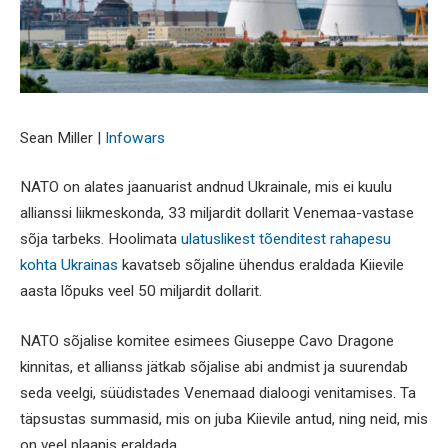
Sean Miller |
Infowars
NATO on alates jaanuarist andnud Ukrainale, mis ei kuulu
allianssi liikmeskonda, 33 miljardit dollarit Venemaa-vastase
sõja tarbeks. Hoolimata
ulatuslikest tõenditest rahapesu
kohta Ukrainas
kavatseb sõjaline ühendus eraldada Kiievile
aasta lõpuks veel 50 miljardit dollarit.
NATO sõjalise komitee esimees Giuseppe Cavo Dragone
kinnitas, et allianss jätkab sõjalise abi andmist ja suurendab
seda veelgi, süüdistades Venemaad dialoogi venitamises. Ta
täpsustas summasid, mis on juba Kiievile antud, ning neid, mis
on veel plaanis eraldada.