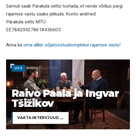
Samuti saab Päraküla seltsi toetada, et nende võitlus pargi
rajamise vastu saaks jätkuda. Konto andmed:
Päraküla selts MTÜ
EE784204278618436603
Anna ka
oma allkiri sõjatööstuskompleksi rajamise vastu!
UUS
Raivo Paala ja Ingvar
Tšižikov
VAATA INTERVJUUD