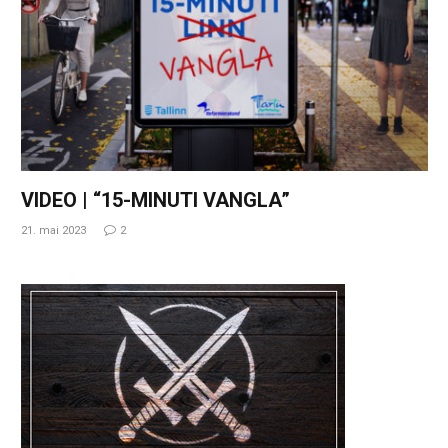
VIDEO | “15-MINUTI VANGLA”
21. mai 2023
2