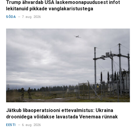
Trump ähvardab USA laskemoonapuudusest infot
lekitanuid pikkade vanglakaristustega
SÕDA
7. aug. 2026
Jätkub libaoperatsiooni ettevalmistus: Ukraina
droonidega võidakse lavastada Venemaa rünnak
EESTI
6. aug. 2026