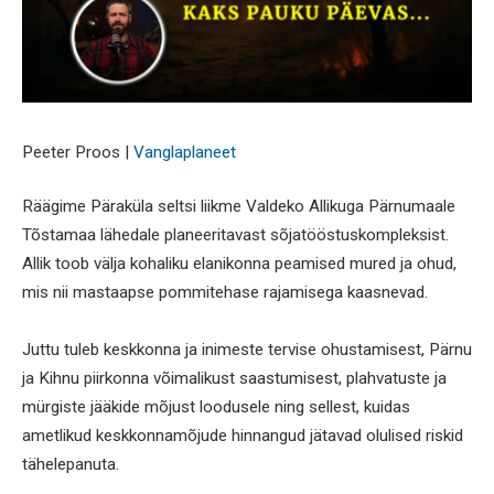
Peeter Proos |
Vanglaplaneet
Räägime Päraküla seltsi liikme Valdeko Allikuga Pärnumaale
Tõstamaa lähedale planeeritavast sõjatööstuskompleksist.
Allik toob välja kohaliku elanikonna peamised mured ja ohud,
mis nii mastaapse pommitehase rajamisega kaasnevad.
Juttu tuleb keskkonna ja inimeste tervise ohustamisest, Pärnu
ja Kihnu piirkonna võimalikust saastumisest, plahvatuste ja
mürgiste jääkide mõjust loodusele ning sellest, kuidas
ametlikud keskkonnamõjude hinnangud jätavad olulised riskid
tähelepanuta.