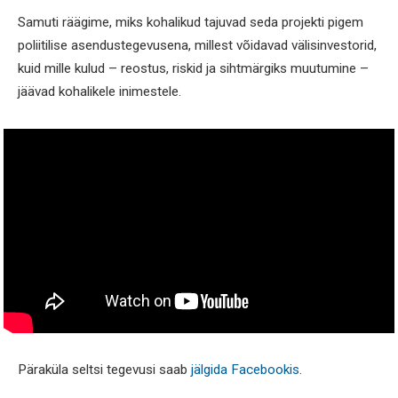
Samuti räägime, miks kohalikud tajuvad seda projekti pigem
poliitilise asendustegevusena, millest võidavad välisinvestorid,
kuid mille kulud – reostus, riskid ja sihtmärgiks muutumine –
jäävad kohalikele inimestele.
Päraküla seltsi tegevusi saab
jälgida Facebookis
.