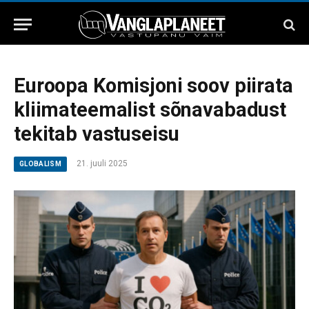
Euroopa Komisjoni soov piirata
kliimateemalist sõnavabadust
tekitab vastuseisu
21. juuli 2025
GLOBALISM