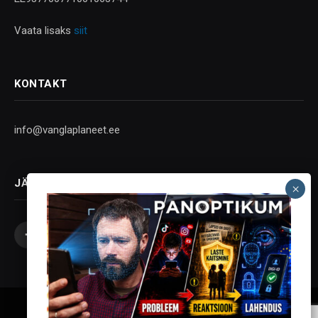
Vaata lisaks
siit
KONTAKT
info@vanglaplaneet.ee
JÄLGI SOTSIAALMEEDIAS
Facebook
X
Instagram
YouTube
Telegram
(Twitter)