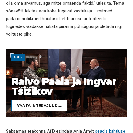
olla oma arvamus, aga mitte omaenda faktid,“ ütles ta. Tema
sõnavõtt tekitas aga kohe tugevat vastukaja – mitmed
parlamendiliikmed hoiatasid, et teaduse autoriteedile
tuginedes võidakse hakata piirama põhiõigusi ja ületada riigi
volituste piire.
UUS
Raivo Paala ja Ingvar
Tšižikov
VAATA INTERVJUUD
Saksamaa erakonna AfD esindaja Anja Arndt
seadis kahtluse