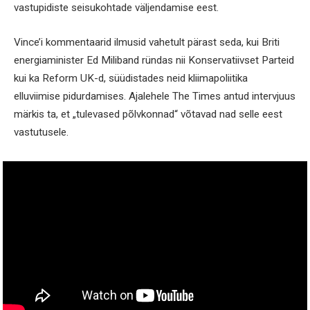
vastupidiste seisukohtade väljendamise eest.
Vince’i kommentaarid ilmusid vahetult pärast seda, kui Briti
energiaminister Ed Miliband ründas nii Konservatiivset Parteid
kui ka Reform UK-d, süüdistades neid kliimapoliitika
elluviimise pidurdamises. Ajalehele The Times antud intervjuus
märkis ta, et „tulevased põlvkonnad“ võtavad nad selle eest
vastutusele.