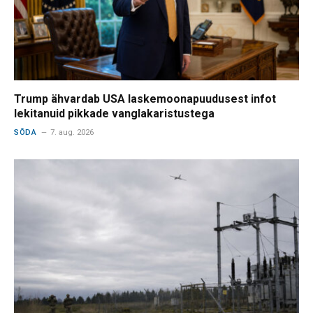
Trump ähvardab USA laskemoonapuudusest infot
lekitanuid pikkade vanglakaristustega
SÕDA
7. aug. 2026