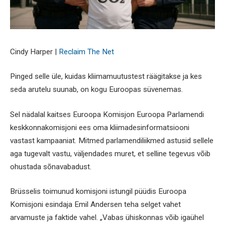
Cindy Harper |
Reclaim The Net
Pinged selle üle, kuidas kliimamuutustest räägitakse ja kes
seda arutelu suunab, on kogu Euroopas süvenemas.
Sel nädalal kaitses Euroopa Komisjon Euroopa Parlamendi
keskkonnakomisjoni ees oma kliimadesinformatsiooni
vastast kampaaniat. Mitmed parlamendiliikmed astusid sellele
aga tugevalt vastu, väljendades muret, et selline tegevus võib
ohustada sõnavabadust.
Brüsselis toimunud komisjoni istungil püüdis Euroopa
Komisjoni esindaja Emil Andersen teha selget vahet
arvamuste ja faktide vahel. „Vabas ühiskonnas võib igaühel