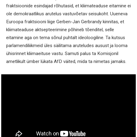
fraktsioonide esindajad rõhutasid, et kliimateaduse eitamine ei
ole demokraatlikus arutelus vastuvõetav seisukoht. Uueneva
Euroopa fraktsiooni liige Gerben-Jan Gerbrandy kinnitas, et
kliimateaduse aktsepteerimine põhineb tõenditel, selle
eitamine aga on tema sõnul puhtalt ideoloogiline. Ta kutsus
parlamendiliikmeid üles säilitama aruteludes ausust ja looma
ühisrinnet kliimaeituse vastu. Samuti palus ta Komisjonil
ametlikult ümber lükata AfD väited, mida ta nimetas jamaks.