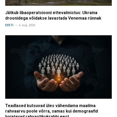
Jätkub libaoperatsiooni ettevalmistus: Ukraina
droonidega võidakse lavastada Venemaa rünnak
EESTI
6. aug. 2026
Teadlased kutsuvad üles vähendama maailma
rahvaarvu poole võrra, samas kui demograafid
hoiatavad rahvastikukrahhi eest