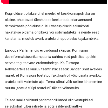
Kuigi üldiselt ollakse ühel meelel, et keskkonnapoliitika on
oluline, ohustavad üleskutsed keelustada eriarvamused
demokraatia põhialuseid. Kui vastupidiseid seisukohti
hakatakse pidama ohtlikeks või sobimatuteks ja nende eest
karistama, muutub avalik arutelu ühepoolseks kajakambriks.
Euroopa Parlamendis ei piirdunud skepsis Komisjoni
desinformatsioonikampaania suhtes vaid poliitilise spektri
servas tegutsevate erakondadega. Ka Euroopa
Rahvaparteisse kuuluv tsentristlik saadik Sander Smit avaldas
muret, et Komisjoni toetatud faktikontroll võib piirata avalikku
arutelu, eriti valimiste ajal. Tema sõnul võib selline lähenemine
muuta „teatud tüüpi arutelud“ täiesti võimatuks.
Teised saalis viibinud parlamendiliikmed olid vastupidisel
seisukohal. Liberaalsete ja sotsiaaldemokraatlike