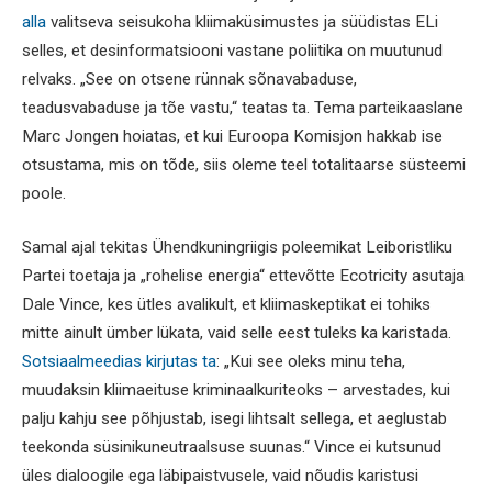
alla
valitseva seisukoha kliimaküsimustes ja süüdistas ELi
selles, et desinformatsiooni vastane poliitika on muutunud
relvaks. „See on otsene rünnak sõnavabaduse,
teadusvabaduse ja tõe vastu,“ teatas ta. Tema parteikaaslane
Marc Jongen hoiatas, et kui Euroopa Komisjon hakkab ise
otsustama, mis on tõde, siis oleme teel totalitaarse süsteemi
poole.
Samal ajal tekitas Ühendkuningriigis poleemikat Leiboristliku
Partei toetaja ja „rohelise energia“ ettevõtte Ecotricity asutaja
Dale Vince, kes ütles avalikult, et kliimaskeptikat ei tohiks
mitte ainult ümber lükata, vaid selle eest tuleks ka karistada.
Sotsiaalmeedias kirjutas ta
: „Kui see oleks minu teha,
muudaksin kliimaeituse kriminaalkuriteoks – arvestades, kui
palju kahju see põhjustab, isegi lihtsalt sellega, et aeglustab
teekonda süsinikuneutraalsuse suunas.“ Vince ei kutsunud
üles dialoogile ega läbipaistvusele, vaid nõudis karistusi