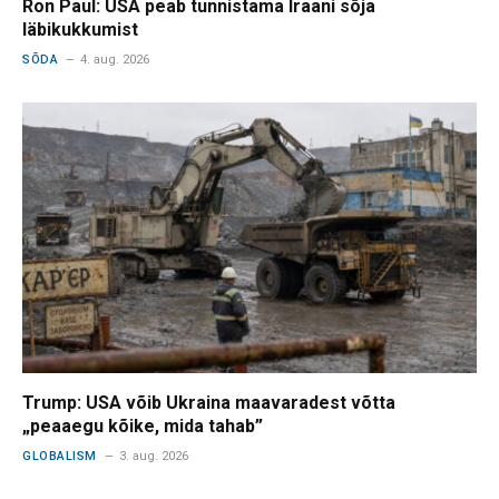
Ron Paul: USA peab tunnistama Iraani sõja
läbikukkumist
SÕDA
4. aug. 2026
Trump: USA võib Ukraina maavaradest võtta
„peaaegu kõike, mida tahab”
GLOBALISM
3. aug. 2026