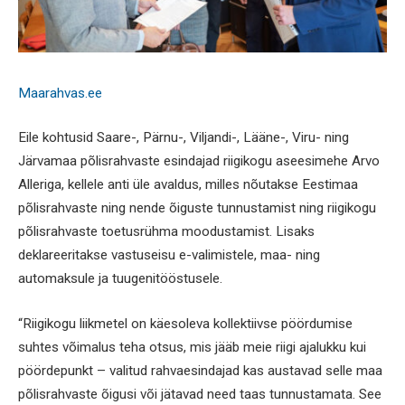
Maarahvas.ee
Eile kohtusid Saare-, Pärnu-, Viljandi-, Lääne-, Viru- ning
Järvamaa põlisrahvaste esindajad riigikogu aseesimehe Arvo
Alleriga, kellele anti üle avaldus, milles nõutakse Eestimaa
põlisrahvaste ning nende õiguste tunnustamist ning riigikogu
põlisrahvaste toetusrühma moodustamist. Lisaks
deklareeritakse vastuseisu e-valimistele, maa- ning
automaksule ja tuugenitööstusele.
“Riigikogu liikmetel on käesoleva kollektiivse pöördumise
suhtes võimalus teha otsus, mis jääb meie riigi ajalukku kui
pöördepunkt – valitud rahvaesindajad kas austavad selle maa
põlisrahvaste õigusi või jätavad need taas tunnustamata. See