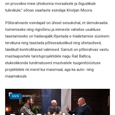
on proovikivi meie ühiskonna moraalsele ja õiguslikule
tulevikule,” sõnas saarlaste esindaja Kristjan Moora.
Põlisrahvaste esindajad on ühisel seisukohal, et demokraatia
toimimiseks ning riigivõimu ja inimeste vahelise usalduse
taastamiseks on hädavajalik lõpetada e-hääletamise süsteem
tervikuna ning taastada põhiseaduslikud ning ühetaolised,
täielikult kontrollitavad valimised. Samuti on põlisrahvas vastu
mastaapsetele taristuprojektidele nagu Rail Baltica,
elukeskkonda tundmatuseni muutvatele tuugenitööstuse
projektidele nii merel kui maismaal, aga ka auto- ning
maamaksule.
UUS