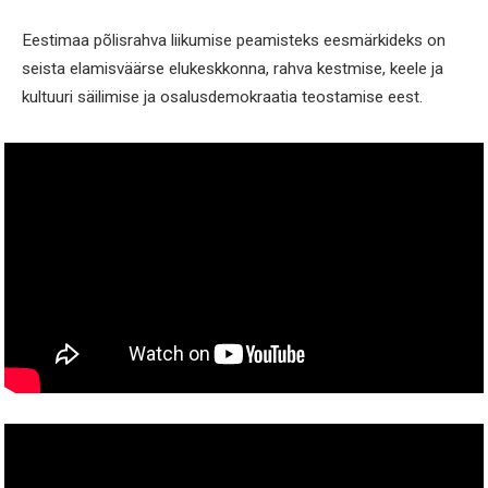
Eestimaa põlisrahva liikumise peamisteks eesmärkideks on
seista elamisväärse elukeskkonna, rahva kestmise, keele ja
kultuuri säilimise ja osalusdemokraatia teostamise eest.