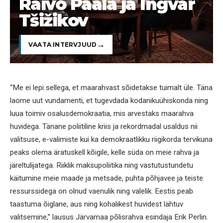
Raivo Paala ja Ingvar
Tšižikov
VAATA INTERVJUUD
“Me ei lepi sellega, et maarahvast sõidetakse tuimalt üle. Täna
laome uut vundamenti, et tugevdada kodanikuühiskonda ning
luua toimiv osalusdemokraatia, mis arvestaks maarahva
huvidega. Tänane poliitiline kriis ja rekordmadal usaldus nii
valitsuse, e-valimiste kui ka demokraatlikku riigikorda tervikuna
peaks olema äratuskell kõigile, kelle süda on meie rahva ja
järeltulijatega. Riiklik maksupoliitika ning vastutustundetu
käitumine meie maade ja metsade, puhta põhjavee ja teiste
ressurssidega on olnud vaenulik ning valelik. Eestis peab
taastuma õiglane, aus ning kohalikest huvidest lähtuv
valitsemine,” lausus Järvamaa põlisrahva esindaja Erik Perlin.