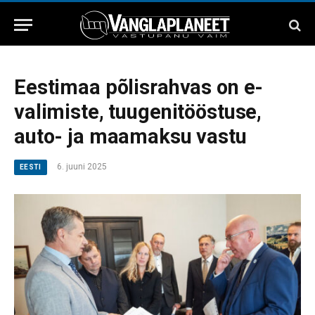
Eestimaa põlisrahvas on e-
valimiste, tuugenitööstuse,
auto- ja maamaksu vastu
6. juuni 2025
EESTI