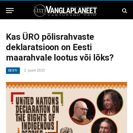
Kas ÜRO põlisrahvaste
deklaratsioon on Eesti
maarahvale lootus või lõks?
2. juuni 2025
EESTI