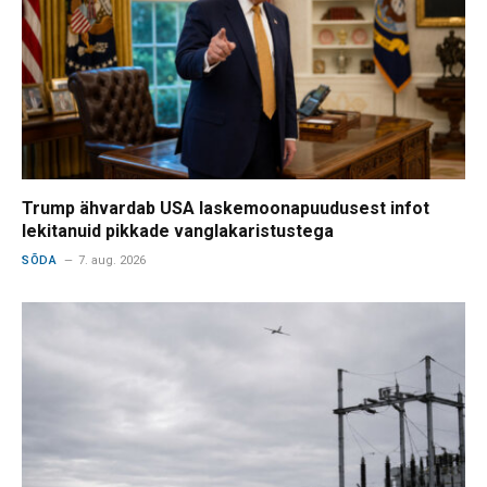
Trump ähvardab USA laskemoonapuudusest infot
lekitanuid pikkade vanglakaristustega
SÕDA
7. aug. 2026