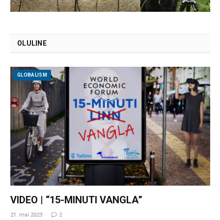
OLULINE
GLOBALISM
VIDEO | “15-MINUTI VANGLA”
21. mai 2023
2