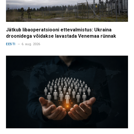
Jätkub libaoperatsiooni ettevalmistus: Ukraina
droonidega võidakse lavastada Venemaa rünnak
EESTI
6. aug. 2026