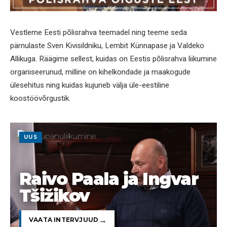
Vestleme Eesti põlisrahva teemadel ning teeme seda
pärnulaste Sven Kivisildniku, Lembit Künnapase ja Valdeko
Allikuga. Räägime sellest, kuidas on Eestis põlisrahva liikumine
organiseerunud, milline on kihelkondade ja maakogude
ülesehitus ning kuidas kujuneb välja üle-eestiline
koostöövõrgustik.
UUS
Raivo Paala ja Ingvar
Tšižikov
VAATA INTERVJUUD