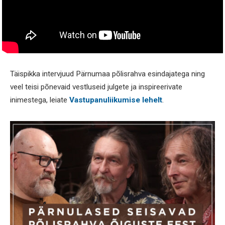
Täispikka intervjuud Pärnumaa põlisrahva esindajatega ning
veel teisi põnevaid vestluseid julgete ja inspireerivate
inimestega, leiate
Vastupanuliikumise lehelt
.