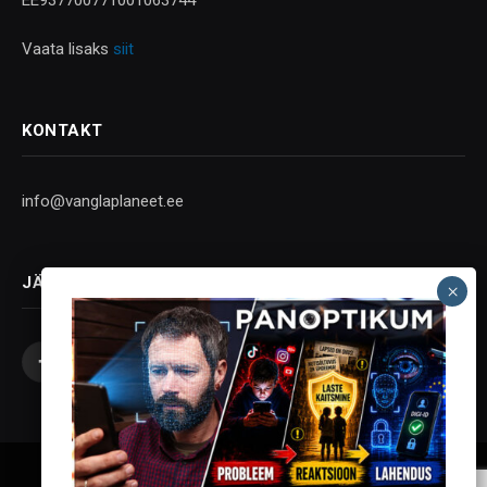
Vaata lisaks
siit
KONTAKT
info@vanglaplaneet.ee
JÄLGI SOTSIAALMEEDIAS
Facebook
X
Instagram
YouTube
Telegram
(Twitter)