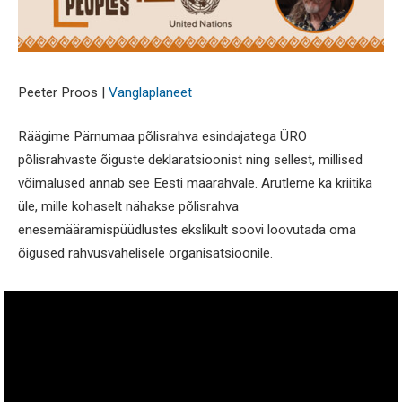
Peeter Proos |
Vanglaplaneet
Räägime Pärnumaa põlisrahva esindajatega ÜRO
põlisrahvaste õiguste deklaratsioonist ning sellest, millised
võimalused annab see Eesti maarahvale. Arutleme ka kriitika
üle, mille kohaselt nähakse põlisrahva
enesemääramispüüdlustes ekslikult soovi loovutada oma
õigused rahvusvahelisele organisatsioonile.