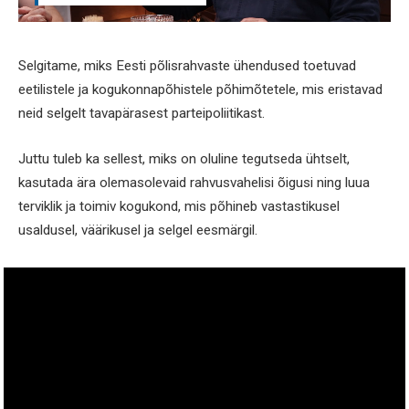
Selgitame, miks Eesti põlisrahvaste ühendused toetuvad
eetilistele ja kogukonnapõhistele põhimõtetele, mis eristavad
neid selgelt tavapärasest parteipoliitikast.
Juttu tuleb ka sellest, miks on oluline tegutseda ühtselt,
kasutada ära olemasolevaid rahvusvahelisi õigusi ning luua
terviklik ja toimiv kogukond, mis põhineb vastastikusel
usaldusel, väärikusel ja selgel eesmärgil.