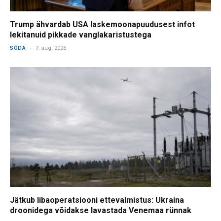
Trump ähvardab USA laskemoonapuudusest infot
lekitanuid pikkade vanglakaristustega
SÕDA
7. aug. 2026
Jätkub libaoperatsiooni ettevalmistus: Ukraina
droonidega võidakse lavastada Venemaa rünnak