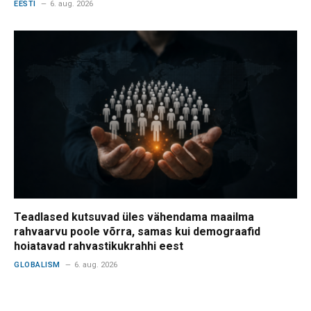
EESTI
6. aug. 2026
Teadlased kutsuvad üles vähendama maailma
rahvaarvu poole võrra, samas kui demograafid
hoiatavad rahvastikukrahhi eest
GLOBALISM
6. aug. 2026