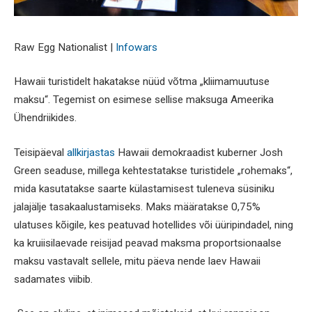
Raw Egg Nationalist |
Infowars
Hawaii turistidelt hakatakse nüüd võtma „kliimamuutuse
maksu“. Tegemist on esimese sellise maksuga Ameerika
Ühendriikides.
Teisipäeval
allkirjastas
Hawaii demokraadist kuberner Josh
Green seaduse, millega kehtestatakse turistidele „rohemaks“,
mida kasutatakse saarte külastamisest tuleneva süsiniku
jalajälje tasakaalustamiseks. Maks määratakse 0,75%
ulatuses kõigile, kes peatuvad hotellides või üüripindadel, ning
ka kruiisilaevade reisijad peavad maksma proportsionaalse
maksu vastavalt sellele, mitu päeva nende laev Hawaii
sadamates viibib.