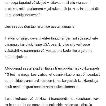
nendega tagatud võlakirjad – aitavad meil ellu viia suuri
projekte, mida parlament vajalikuks peab ja mida inimesed üle
kogu osariigi nõuavad.“
Uus seadus jõustub järgmise aasta jaanuaris.
Hawaii on järjepidevalt kehtestanud rangemaid süsinikuheite
piiranguid kui ükski teine USA osariik, olgu siis valitsuse
vabatahtliku sammuna või vastusena kodanike algatatud
kohtuasjadele.
Möödunud aastal jõudis Hawaii transpordiamet kokkuleppele
13 teismelisega, kes väitsid, et osariik rikub oma põhiseadust,
sest haldab transpordisüsteemi, mis kahjustab keskkonda ja
rikub nende õigust saastamata elukeskkonnale.
Leppe kohaselt võtab Hawaii transpordiamet kasutusele kava,
mille eesmärk on saavutada nullheide maismaa-, õhu- ja