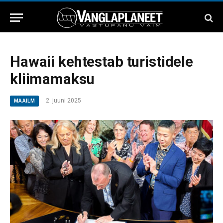
Hawaii kehtestab turistidele
kliimamaksu
2. juuni 2025
MAAILM