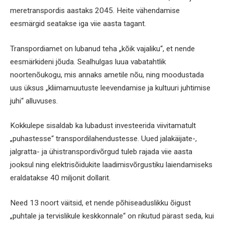
meretranspordis aastaks 2045. Heite vähendamise
eesmärgid seatakse iga viie aasta tagant.
Transpordiamet on lubanud teha „kõik vajaliku“, et nende
eesmärkideni jõuda. Sealhulgas luua vabatahtlik
noortenõukogu, mis annaks ametile nõu, ning moodustada
uus üksus „kliimamuutuste leevendamise ja kultuuri juhtimise
juhi“ alluvuses.
Kokkulepe sisaldab ka lubadust investeerida viivitamatult
„puhastesse“ transpordilahendustesse. Uued jalakäijate-,
jalgratta- ja ühistranspordivõrgud tuleb rajada viie aasta
jooksul ning elektrisõidukite laadimisvõrgustiku laiendamiseks
eraldatakse 40 miljonit dollarit.
Need 13 noort väitsid, et nende põhiseaduslikku õigust
„puhtale ja tervislikule keskkonnale“ on rikutud pärast seda, kui