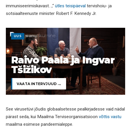
immuniseerimiskavast…,“
ütles teisipäeval
tervishoiu- ja
sotsiaalteenuste minister Robert F. Kennedy Jr.
UUS
Raivo Paala ja Ingvar
Tšižikov
VAATA INTERVJUUD
See viirusetüvi jõudis globaalsetesse pealkirjadesse vaid nädal
pärast seda, kui Maailma Terviseorganisatsioon
võttis vastu
maailma esimese pandeemialeppe.