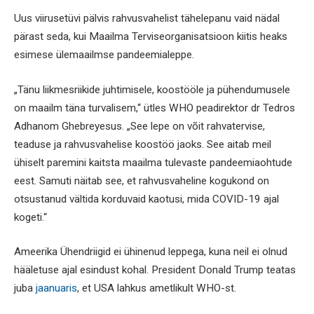
Uus viirusetüvi pälvis rahvusvahelist tähelepanu vaid nädal
pärast seda, kui Maailma Terviseorganisatsioon kiitis heaks
esimese ülemaailmse pandeemialeppe.
„Tänu liikmesriikide juhtimisele, koostööle ja pühendumusele
on maailm täna turvalisem,“ ütles WHO peadirektor dr Tedros
Adhanom Ghebreyesus. „See lepe on võit rahvatervise,
teaduse ja rahvusvahelise koostöö jaoks. See aitab meil
ühiselt paremini kaitsta maailma tulevaste pandeemiaohtude
eest. Samuti näitab see, et rahvusvaheline kogukond on
otsustanud vältida korduvaid kaotusi, mida COVID-19 ajal
kogeti.“
Ameerika Ühendriigid ei ühinenud leppega, kuna neil ei olnud
hääletuse ajal esindust kohal. President Donald Trump teatas
juba
jaanuaris
, et USA lahkus ametlikult WHO-st.