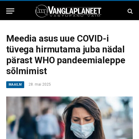
Meedia asus uue COVID-i
tüvega hirmutama juba nädal
pärast WHO pandeemialeppe
sõlmimist
28. mai 2025
MAAILM