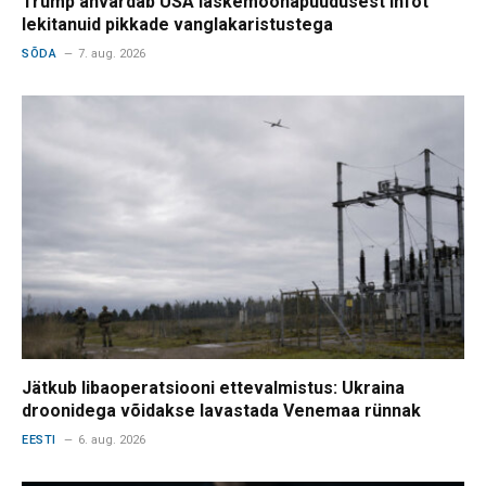
Trump ähvardab USA laskemoonapuudusest infot
lekitanuid pikkade vanglakaristustega
SÕDA
7. aug. 2026
Jätkub libaoperatsiooni ettevalmistus: Ukraina
droonidega võidakse lavastada Venemaa rünnak
EESTI
6. aug. 2026