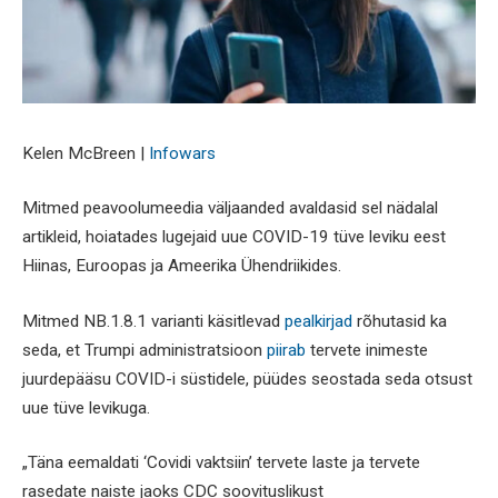
Kelen McBreen |
Infowars
Mitmed peavoolumeedia väljaanded avaldasid sel nädalal
artikleid, hoiatades lugejaid uue COVID-19 tüve leviku eest
Hiinas, Euroopas ja Ameerika Ühendriikides.
Mitmed NB.1.8.1 varianti käsitlevad
pealkirjad
rõhutasid ka
seda, et Trumpi administratsioon
piirab
tervete inimeste
juurdepääsu COVID-i süstidele, püüdes seostada seda otsust
uue tüve levikuga.
„Täna eemaldati ‘Covidi vaktsiin’ tervete laste ja tervete
rasedate naiste jaoks CDC soovituslikust