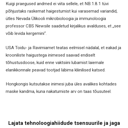
Kuigi praegused andmed ei viita sellele, et NB.1.8.1 tüvi
põhjustaks raskemat haigestumist kui varasemad variandid,
ütles Nevada Ülikooli mikrobioloogia ja immunoloogia
professor CBS Newsile saadetud kirjalikus avalduses, et „see
võib levida kergemini“.
USA Toidu- ja Ravimiamet teatas eelmisel nädalal, et eakad ja
krooniliste haigustega inimesed saavad endiselt
tõhustusdoose, kuid enne vaktsiini lubamist laiemale
elanikkonnale peavad tootjad läbima kliinilised katsed.
Hongkongis kutsutakse inimesi juba üles avalikes kohtades
maske kandma, kuna nakatumiste arv on taas tõusuteel.
Lajata tehnoloogiahiidude tsensuurile ja jaga