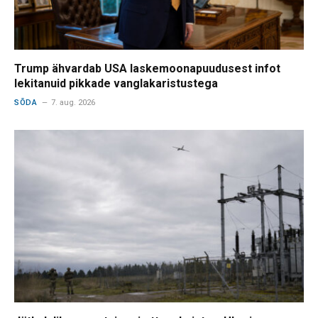
Trump ähvardab USA laskemoonapuudusest infot
lekitanuid pikkade vanglakaristustega
SÕDA
7. aug. 2026