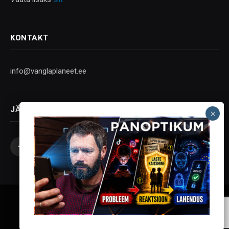
KONTAKT
info@vanglaplaneet.ee
JÄLGI SOTSIAALMEEDIAS
Facebook
X
Instagram
YouTube
Telegram
(Twitter)
Vanglaplaneet - Vastupanu Vaim