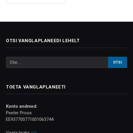
OTSI VANGLAPLANEEDI LEHELT
TOETA VANGLAPLANEETI
Konto andmed:
Peeter Proos
EE937700771001063744
Vaata lisaks
siit