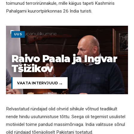
toimunud terrorirünnakule, mille käigus tapeti Kashmiris
Pahalgami kuurortpiirkonnas 26 India turisti.
UUS
Raivo Paala ja Ingvar
Tšižikov
VAATA INTERVJUUD
Relvastatud ründajad olid ohvrid sihikule võtnud teadlikult
nende hindu usutunnistuse tõttu. Seega oli tegemist usulistel
motiividel toime pandud massimõrvaga. India valitsuse sõnul
olid ründajad tõenäoliselt Pakistani toetatud.