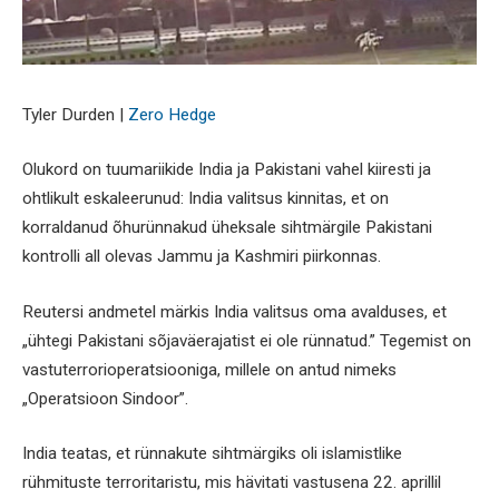
Tyler Durden |
Zero Hedge
Olukord on tuumariikide India ja Pakistani vahel kiiresti ja
ohtlikult eskaleerunud: India valitsus kinnitas, et on
korraldanud õhurünnakud üheksale sihtmärgile Pakistani
kontrolli all olevas Jammu ja Kashmiri piirkonnas.
Reutersi andmetel märkis India valitsus oma avalduses, et
„ühtegi Pakistani sõjaväerajatist ei ole rünnatud.” Tegemist on
vastuterrorioperatsiooniga, millele on antud nimeks
„Operatsioon Sindoor”.
India teatas, et rünnakute sihtmärgiks oli islamistlike
rühmituste terroritaristu, mis hävitati vastusena 22. aprillil