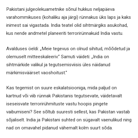
Pakistani julgeolekuametnike sõnul hukkus neljapäeva
varahommikuses (kohaliku aja järgi) rünnakus üks laps ja kaks
inimest sai vigastada. India teatel olid sihtmärgiks asukohad,
kus nende andmetel planeeriti terrorirünnakuid India vastu.
Avalduses öeldi: „Meie tegevus on olnud sihitud, mõõdetud ja
olemuselt mitteeskaleeriv.” Samuti väideti: „India on
sihtmärkide valikul ja tegutsemisviisis üles näidanud
märkimisväärset vaoshoitust.”
Kas tegemist on suure eskalatsiooniga, mida paljud on
kartnud või viib rünnak Pakistanis tegutsevate, väidetavalt
iseseisvate terrorirühmituste vastu hoopis pingete
vaibumiseni? See sõltub suuresti sellest, kas Pakistan vastab
sõjaliselt. India ja Pakistani suhted on sügavalt vaenulikud ning
nad on omavahel pidanud vähemalt kolm suurt sõda.