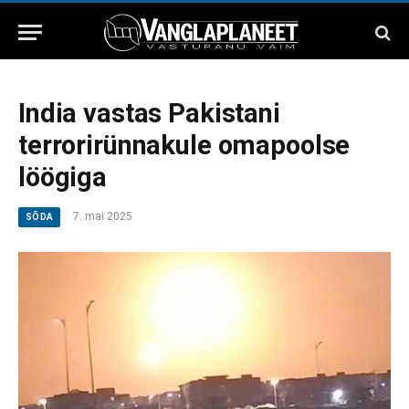
India vastas Pakistani
terrorirünnakule omapoolse
löögiga
7. mai 2025
SÕDA