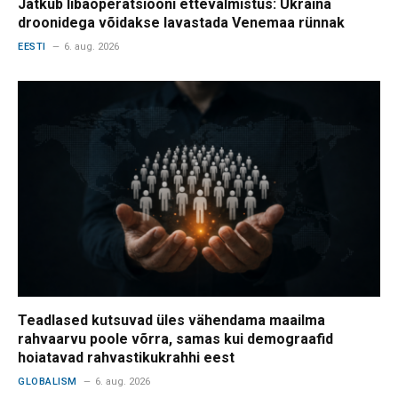
Jätkub libaoperatsiooni ettevalmistus: Ukraina
droonidega võidakse lavastada Venemaa rünnak
EESTI
6. aug. 2026
Teadlased kutsuvad üles vähendama maailma
rahvaarvu poole võrra, samas kui demograafid
hoiatavad rahvastikukrahhi eest
GLOBALISM
6. aug. 2026