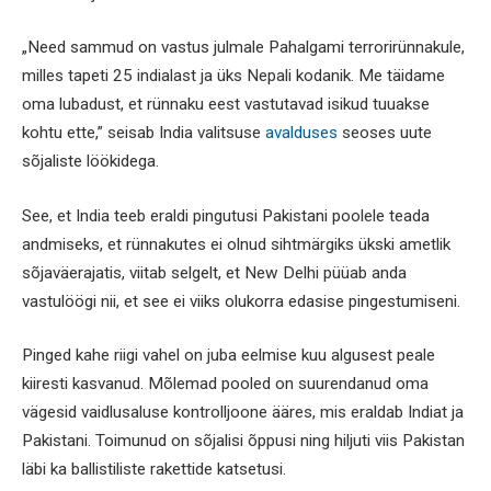
„Need sammud on vastus julmale Pahalgami terrorirünnakule,
milles tapeti 25 indialast ja üks Nepali kodanik. Me täidame
oma lubadust, et rünnaku eest vastutavad isikud tuuakse
kohtu ette,” seisab India valitsuse
avalduses
seoses uute
sõjaliste löökidega.
See, et India teeb eraldi pingutusi Pakistani poolele teada
andmiseks, et rünnakutes ei olnud sihtmärgiks ükski ametlik
sõjaväerajatis, viitab selgelt, et New Delhi püüab anda
vastulöögi nii, et see ei viiks olukorra edasise pingestumiseni.
Pinged kahe riigi vahel on juba eelmise kuu algusest peale
kiiresti kasvanud. Mõlemad pooled on suurendanud oma
vägesid vaidlusaluse kontrolljoone ääres, mis eraldab Indiat ja
Pakistani. Toimunud on sõjalisi õppusi ning hiljuti viis Pakistan
läbi ka ballistiliste rakettide katsetusi.